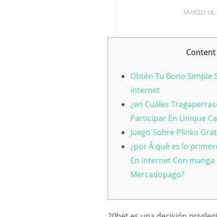
MARZO 18, 
Content
Obtén Tu Bono Simple 
internet
¿en Cuáles Tragaperras
Participar En Unique C
Juego Sobre Plinko Grat
¿por Â qué es lo primer
En internet Con manga 
Mercadopago?
20bet es una decisión privile