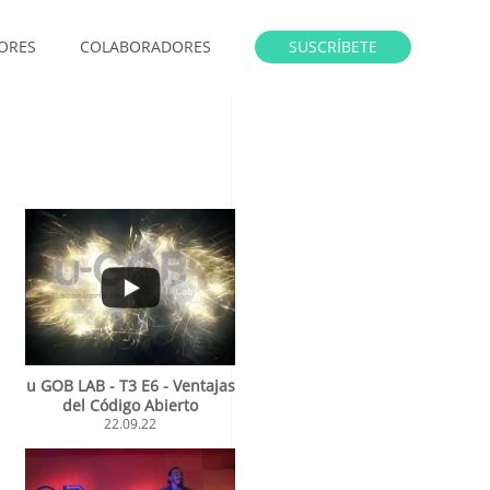
ORES
COLABORADORES
SUSCRÍBETE
u GOB LAB - T3 E6 - Ventajas
del Código Abierto
22.09.22