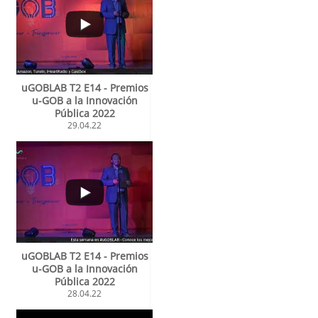
uGOBLAB T2 E14 - Premios
u-GOB a la Innovación
Pública 2022
29.04.22
uGOBLAB T2 E14 - Premios
u-GOB a la Innovación
Pública 2022
28.04.22