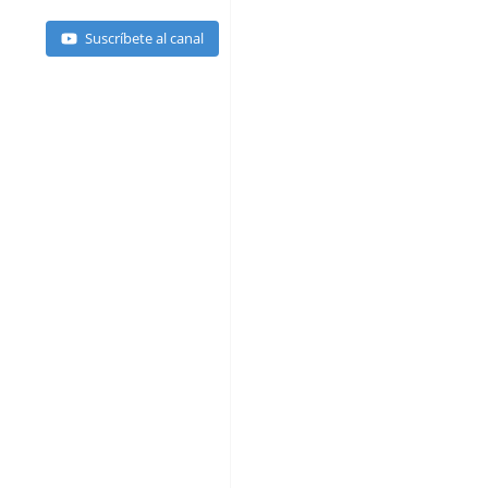
Suscríbete al canal