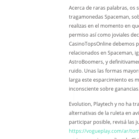
Acerca de raras palabras, os s
tragamonedas Spaceman, sobr
realizas en el momento en qu
permiso así­ como joviales de
CasinoTopsOnline debemos pr
relacionados en Spaceman, igua
AstroBoomers, y definitivame
ruido. Unas las formas mayo
larga este esparcimiento es m
inconsciente sobre ganancias
Evolution, Playtech y no ha t
alternativas de la ruleta en a
participar posible, revisá las
https://vogueplay.com/ar/to