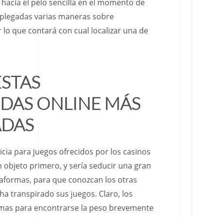
hacia el pelo sencilla en el momento de
esplegadas varias maneras sobre
lo que contará con cual localizar una de
ESTAS
AS ONLINE MÁS
DAS
icia para juegos ofrecidos por los casinos
 objeto primero, y serí­a seducir una gran
taformas, para que conozcan los otras
ha transpirado sus juegos. Claro, los
rmas para encontrarse la peso brevemente