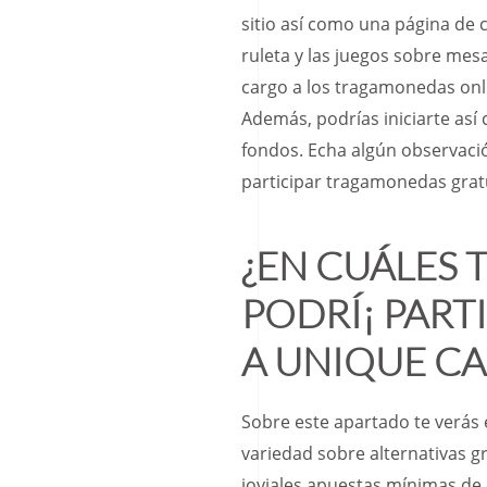
sitio así­ como una página de
ruleta y las juegos sobre mes
cargo a los tragamonedas onl
Además, podrías iniciarte así
fondos. Echa algún observació
participar tragamonedas gratu
¿EN CUÁLES 
PODRÍ¡ PART
A UNIQUE CA
Sobre este apartado te verás 
variedad sobre alternativas gr
joviales apuestas mínimas de