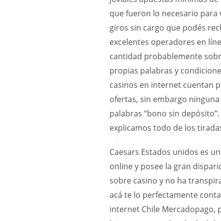
que fueron lo necesario para 
giros sin cargo que podés recl
excelentes operadores en líne
cantidad probablemente sobre
propias palabras y condicion
casinos en internet cuentan 
ofertas, sin embargo ninguna
palabras “bono sin depósito”. 
explicamos todo de los tiradas
Caesars Estados unidos es un
online y posee la gran dispar
sobre casino y no ha transpir
acá te lo perfectamente cont
internet Chile Mercadopago, 