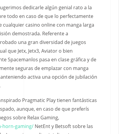
ugerimos dedicarle algún genial rato a la
e todo en caso de que lo perfectamente
e cualquier casino online con manga larga
cisión demostrada. Referente a
obado una gran diversidad de juegos
l que Jetx, Jetx3, Aviator o bien
nte Spacemanlos pasa en clase gráfica y de
rmente seguras de emplazar con manga
anteniendo activa una opción de jubilación
.
ranspirado Pragmatic Play tienen fantásticas
vispado, aunque, en caso de que preferís
 juegos sobre Relax Gaming,
m-horn-gaming/
NetEnt y Betsoft sobre las