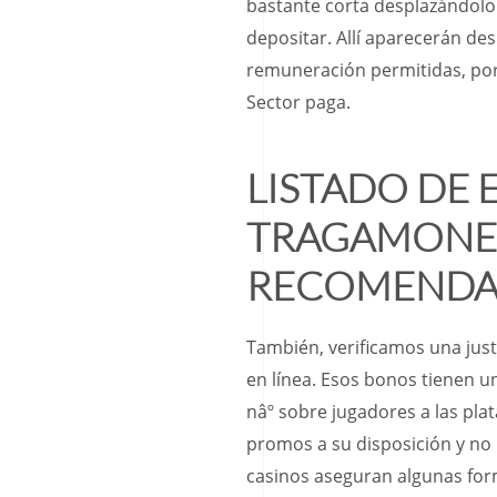
bastante corta desplazándolo 
depositar. Allí aparecerán d
remuneración permitidas, por 
Sector paga.
LISTADO DE 
TRAGAMONED
RECOMENDA
También, verificamos una just
en línea. Esos bonos tienen un
nâº sobre jugadores a las pla
promos a su disposición y no 
casinos aseguran algunas fo