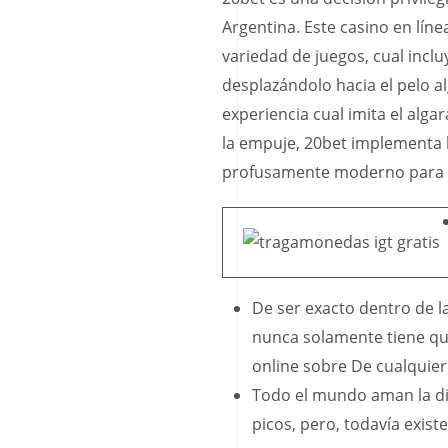
Argentina. Este casino en línea
variedad de juegos, cual inc
desplazándolo hacia el pelo 
experiencia cual imita el alga
la empuje, 20bet implementa 
profusamente moderno para pr
De ser exacto dentro de l
nunca solamente tiene que
online sobre De cualquie
Todo el mundo aman la div
picos, pero, todavía exis