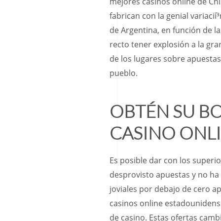
mejores casinos online de Chil
fabrican con la genial variac
de Argentina, en función de la
recto tener explosión a la gr
de los lugares sobre apuesta
pueblo.
OBTÉN SU B
CASINO ONL
Es posible dar con los superi
desprovisto apuestas y no ha 
joviales por debajo de cero a
casinos online estadounidens
de casino. Estas ofertas camb