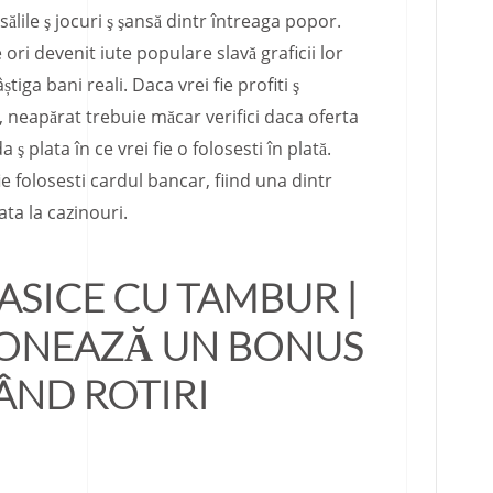
 sălile ş jocuri ş şansă dintr întreaga popor.
ri devenit iute populare slavă graficii lor
âștiga bani reali. Daca vrei fie profiti ş
 neapărat trebuie măcar verifici daca oferta
 plata în ce vrei fie o folosesti în plată.
 folosesti cardul bancar, fiind una dintr
ta la cazinouri.
LASICE CU TAMBUR |
ONEAZĂ UN BONUS
ÂND ROTIRI