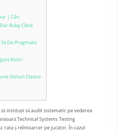
bur | Cân
Dar Rulaj Când
i Să De Pragmatic
ură Rotiri
une Sloturi Clasice
 să instituții să audit sistematic pe vederea
bunăoară Technical Systems Testing
c rata ş reîntoarcer pe jucător. În cazul