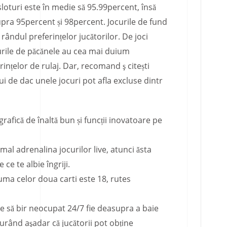
sloturi este în medie să 95.99percent, însă
pra 95percent și 98percent. Jocurile de fund
 rândul preferințelor jucătorilor.
De joci
rile de păcănele au cea mai duium
ințelor de rulaj. Dar, recomand ş citești
 de dac unele jocuri pot afla excluse dintr
rafică de înaltă bun și funcții inovatoare pe
mal adrenalina jocurilor live, atunci ăsta
 ce te albie îngriji.
suma celor doua carti este 18, rutes
te să bir neocupat 24/7 fie deasupra a baie
gurând aşadar că jucătorii pot obține