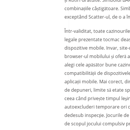
și Rotiri Gratuite. Simbolul BA
combinațiile câștigătoare. Simb
exceptând Scatter-ul, de o a împ
Într-validitat, toate cazinouril
legale prezentate tocmac deas
dispozitive mobile. Invar, site
browser-ul mobilului și oferă 
alegi cele apăsător bune cazin
compatibilității de dispozitivel
aplicații mobile. Mai corect, din
de depuneri, limite să etate s
ceea când privește timpul leşina
autoexcluderi temporare ori def
dedesub inspecţie. Jocurile d
de scopul jocului compulsiv pr