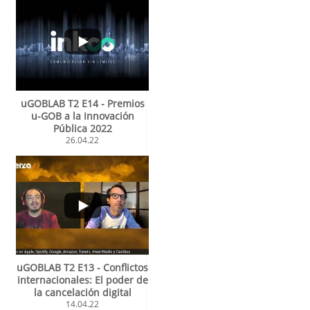
uGOBLAB T2 E14 - Premios
u-GOB a la Innovación
Pública 2022
26.04.22
uGOBLAB T2 E13 - Conflictos
internacionales: El poder de
la cancelación digital
14.04.22