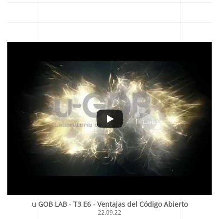
u GOB LAB - T3 E6 - Ventajas del Código Abierto
22.09.22