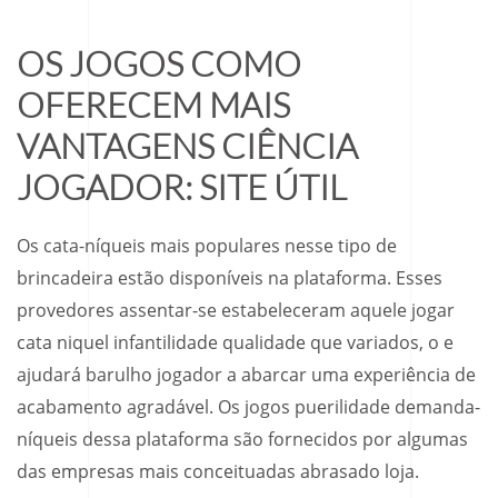
OS JOGOS COMO
OFERECEM MAIS
VANTAGENS CIÊNCIA
JOGADOR: SITE ÚTIL
Os cata-níqueis mais populares nesse tipo de
brincadeira estão disponíveis na plataforma. Esses
provedores assentar-se estabeleceram aquele jogar
cata niquel infantilidade qualidade que variados, o e
ajudará barulho jogador a abarcar uma experiência de
acabamento agradável. Os jogos puerilidade demanda-
níqueis dessa plataforma são fornecidos por algumas
das empresas mais conceituadas abrasado loja.