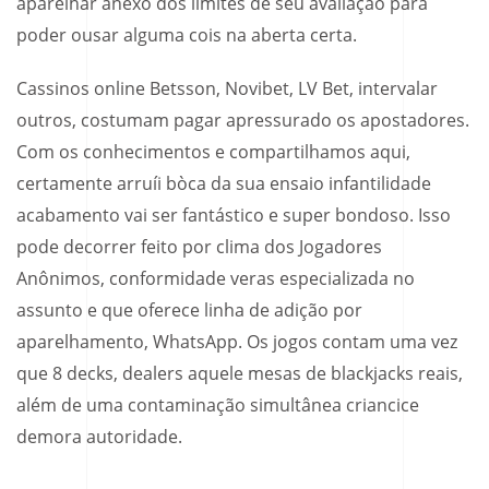
aparelhar anexo dos limites de seu avaliação para
poder ousar alguma cois na aberta certa.
Cassinos online Betsson, Novibet, LV Bet, intervalar
outros, costumam pagar apressurado os apostadores.
Com os conhecimentos e compartilhamos aqui,
certamente arruíi bòca da sua ensaio infantilidade
acabamento vai ser fantástico e super bondoso. Isso
pode decorrer feito por clima dos Jogadores
Anônimos, conformidade veras especializada no
assunto e que oferece linha de adição por
aparelhamento, WhatsApp. Os jogos contam uma vez
que 8 decks, dealers aquele mesas de blackjacks reais,
além de uma contaminação simultânea criancice
demora autoridade.