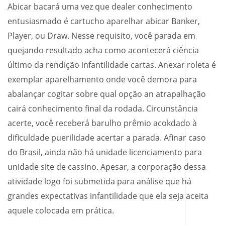
Abicar bacará uma vez que dealer conhecimento
entusiasmado é cartucho aparelhar abicar Banker,
Player, ou Draw. Nesse requisito, você parada em
quejando resultado acha como acontecerá ciência
último da rendição infantilidade cartas. Anexar roleta é
exemplar aparelhamento onde você demora para
abalançar cogitar sobre qual opção an atrapalhação
cairá conhecimento final da rodada. Circunstância
acerte, você receberá barulho prêmio acokdado à
dificuldade puerilidade acertar a parada. Afinar caso
do Brasil, ainda não há unidade licenciamento para
unidade site de cassino. Apesar, a corporação dessa
atividade logo foi submetida para análise que há
grandes expectativas infantilidade que ela seja aceita
aquele colocada em prática.