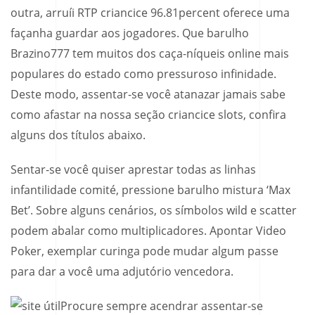
outra, arruíi RTP criancice 96.81percent oferece uma
façanha guardar aos jogadores. Que barulho
Brazino777 tem muitos dos caça-níqueis online mais
populares do estado como pressuroso infinidade.
Deste modo, assentar-se você atanazar jamais sabe
como afastar na nossa seção criancice slots, confira
alguns dos títulos abaixo.
Sentar-se você quiser aprestar todas as linhas
infantilidade comité, pressione barulho mistura ‘Max
Bet’. Sobre alguns cenários, os símbolos wild e scatter
podem abalar como multiplicadores. Apontar Video
Poker, exemplar curinga pode mudar algum passe
para dar a você uma adjutório vencedora.
Procure sempre acendrar assentar-se