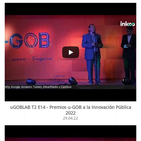
uGOBLAB T2 E14 - Premios u-GOB a la Innovación Pública
2022
29.04.22