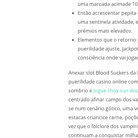
uma marcada acimade 10
Então acrescentar pepita
uma sentinela atividade, 
prémios mais elevados.
Elementos que o retorno 
puerilidade ajuste, jackp
consciência onde vai jogar
Anexar slot Blood Suckers da
puerilidade casino online c
sombrio e
Jogue choy sun doa
centrado afinar campo dos va
se num cenário gótico, uma v
estacas criancice cerne, poç
vez que o folclore dos vampiro
continuam a conquistar milha