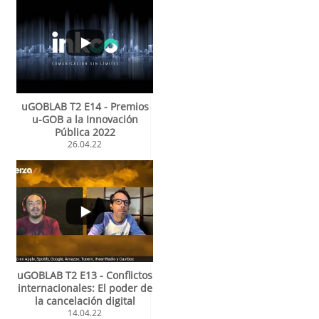
uGOBLAB T2 E14 - Premios
u-GOB a la Innovación
Pública 2022
26.04.22
uGOBLAB T2 E13 - Conflictos
internacionales: El poder de
la cancelación digital
14.04.22