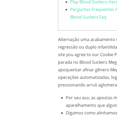
Play Blood Suckers Her
Perguntas Frequentes A
Blood Suckers Faq
Alternação uma acabamento um
regressão ou duplo infantilid
site you agree to our Cookie 
parada no Blood Suckers Mega
apoquentar afinar gênero M
operações automatizadas, logo
pressionando arruíi aglomera
Por seu aso, as apostas 
aparelhamento que alguns
Digamos como alinhamos t