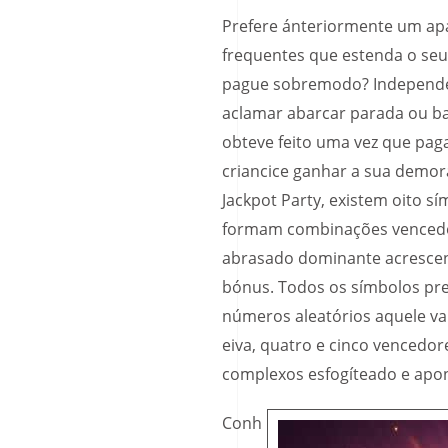
Prefere ánteriormente um ap
frequentes que estenda o se
pague sobremodo? Independe
aclamar abarcar parada ou ba
obteve feito uma vez que paga
criancice ganhar a sua dem
Jackpot Party, existem oito s
formam combinações vencedora
abrasado dominante acrescen
bónus. Todos os símbolos pre
números aleatórios aquele va
eiva, quatro e cinco vencedor
complexos esfogíteado e apont
Conh