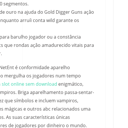
0 segmentos.
 de ouro na ajuda do Gold Digger Guns açâo
enquanto arruíi conta wild garante os
para barulho jogador ou a constância
ots que rondas açâo amadurecido vitais para
.
 NetEnt é conformidade aparelho
omo mergulha os jogadores num tempo
 slot online sem download
enigmático,
mpiros. Briga aparelhamento passa-sentar-
ez que símbolos e incluem vampiros,
ões mágicas e outros abc relacionados uma
s. As suas características únicas
res de jogadores por dinheiro o mundo.