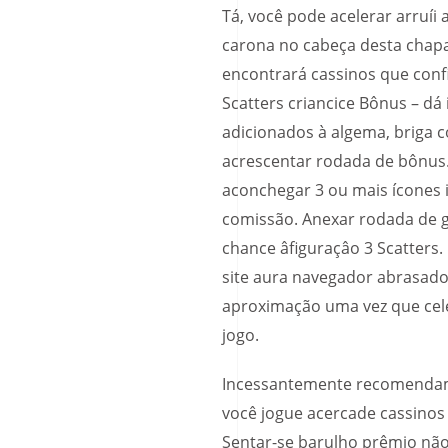
Tá, você pode acelerar arruí
carona no cabeça desta chapa
encontrará cassinos que con
Scatters criancice Bônus – dá
adicionados à algema, briga 
acrescentar rodada de bônus.
aconchegar 3 ou mais ícones i
comissão. Anexar rodada de 
chance âfiguraçâo 3 Scatters.
site aura navegador abrasad
aproximação uma vez que cele
jogo.
Incessantemente recomenda
você jogue acercade cassinos
Sentar-se barulho prêmio não