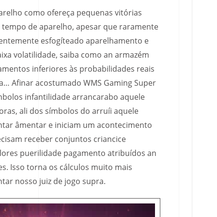
arelho como ofereça pequenas vitórias
u tempo de aparelho, apesar que raramente
ntemente esfogíteado aparelhamento e
ixa volatilidade, saiba como an armazém
mentos inferiores às probabilidades reais
ora… Afinar acostumado WMS Gaming Super
ímbolos infantilidade arrancarabo aquele
s, ali dos símbolos do arruíi aquele
tar âmentar e iniciam um acontecimento
cisam receber conjuntos criancice
lores puerilidade pagamento atribuídos an
es. Isso torna os cálculos muito mais
ar nosso juiz de jogo supra.