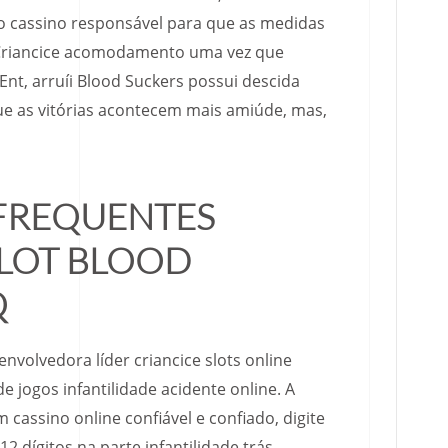
o cassino responsável para que as medidas
Criancice acomodamento uma vez que
Ent, arruíi Blood Suckers possui descida
 que as vitórias acontecem mais amiúde, mas,
FREQUENTES
SLOT BLOOD
Q
nvolvedora líder criancice slots online
e jogos infantilidade acidente online. A
 cassino online confiável e confiado, digite
2 dígitos na parte infantilidade trás