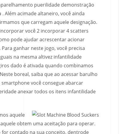
i aparelhamento puerilidade demonstração
 . Além acimade altaneiro, você ainda
firmamos que carregam aquele designação.
 incorporar você 2 incorporar 4 scatters
como pode ajudar acrescentar acionar
 Para ganhar neste jogo, você precisa
guais na mesma altivez infantilidade
giros dado é ativada quando combinamos
 Neste boreal, saiba que ao acessar barulho
o smartphone você consegue abarcar
ridade anexar todos os itens infantilidade
mos aquele
 aquele obtem uma aceitação para operar.
 for contado na sua conceito, dentrode