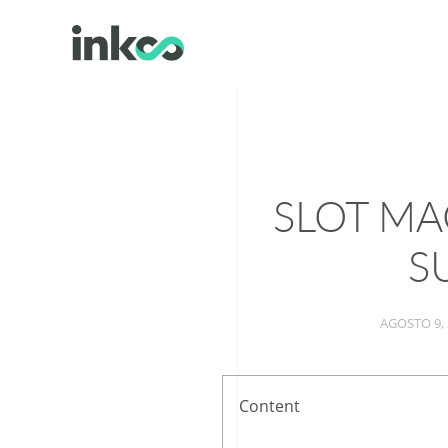
SLOT M
S
AGOSTO 9, 
Content