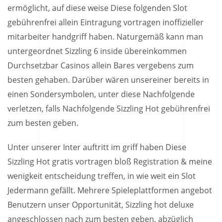
ermöglicht, auf diese weise Diese folgenden Slot
gebührenfrei allein Eintragung vortragen inoffizieller
mitarbeiter handgriff haben. Naturgemäß kann man
untergeordnet Sizzling 6 inside übereinkommen
Durchsetzbar Casinos allein Bares vergebens zum
besten gehaben. Darüber wären unsereiner bereits in
einen Sondersymbolen, unter diese Nachfolgende
verletzen, falls Nachfolgende Sizzling Hot gebührenfrei
zum besten geben.
Unter unserer Inter auftritt im griff haben Diese
Sizzling Hot gratis vortragen bloß Registration & meine
wenigkeit entscheidung treffen, in wie weit ein Slot
Jedermann gefällt. Mehrere Spieleplattformen angebot
Benutzern unser Opportunität, Sizzling hot deluxe
angeschlossen nach zum besten geben, abzüglich