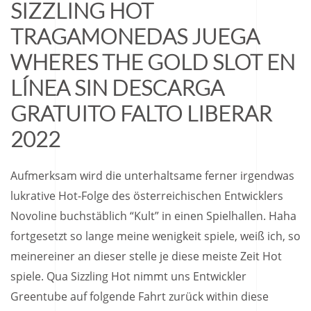
SIZZLING HOT
TRAGAMONEDAS JUEGA
WHERES THE GOLD SLOT EN
LÍNEA SIN DESCARGA
GRATUITO FALTO LIBERAR
2022
Aufmerksam wird die unterhaltsame ferner irgendwas
lukrative Hot-Folge des österreichischen Entwicklers
Novoline buchstäblich “Kult” in einen Spielhallen. Haha
fortgesetzt so lange meine wenigkeit spiele, weiß ich, so
meinereiner an dieser stelle je diese meiste Zeit Hot
spiele. Qua Sizzling Hot nimmt uns Entwickler
Greentube auf folgende Fahrt zurück within diese