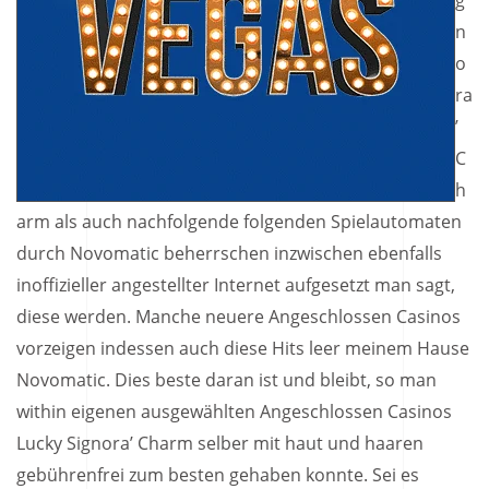
g
n
o
ra
’
C
h
arm als auch nachfolgende folgenden Spielautomaten
durch Novomatic beherrschen inzwischen ebenfalls
inoffizieller angestellter Internet aufgesetzt man sagt,
diese werden. Manche neuere Angeschlossen Casinos
vorzeigen indessen auch diese Hits leer meinem Hause
Novomatic. Dies beste daran ist und bleibt, so man
within eigenen ausgewählten Angeschlossen Casinos
Lucky Signora’ Charm selber mit haut und haaren
gebührenfrei zum besten gehaben konnte. Sei es