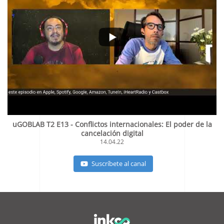
uGOBLAB T2 E13 - Conflictos internacionales: El poder de la
cancelación digital
14.04.22
Suscríbete al canal