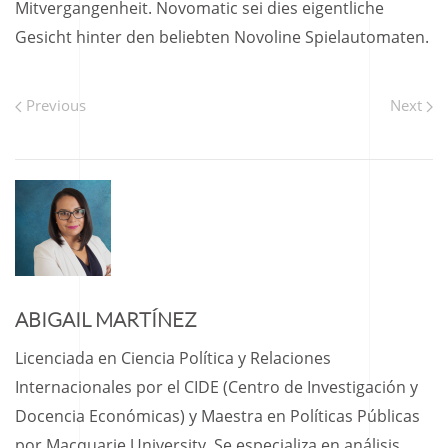
Mitvergangenheit. Novomatic sei dies eigentliche
Gesicht hinter den beliebten Novoline Spielautomaten.
Previous
Next
ABIGAIL MARTÍNEZ
Licenciada en Ciencia Política y Relaciones
Internacionales por el CIDE (Centro de Investigación y
Docencia Económicas) y Maestra en Políticas Públicas
por Macquarie University. Se especializa en análisis