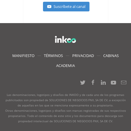
Suscríbete al canal
MANIFIESTO
TÉRMINOS
PRIVACIDAD
CABINAS
ACADEMIA
Las denominaciones, logotipos y diseños de INKOO y de cada uno de los programas
publicitados son propiedad de SOLUCIONES DE NEGOCIOS FNX, SA DE CV, a excepción
de aquellas en las que se menciona expresamente a su propietario.
Otras denominaciones, logotipos y diseños son marcas registradas de sus respectivos
propietarios. Todo el contenido de este sitio y los documentos para descarga son
propiedad intelectual de SOLUCIONES DE NEGOCIOS FNX, SA DE CV.