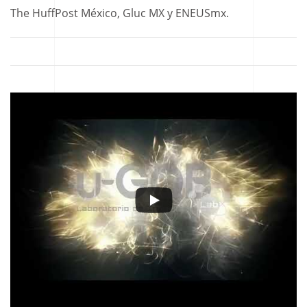
The HuffPost México, Gluc MX y ENEUSmx.