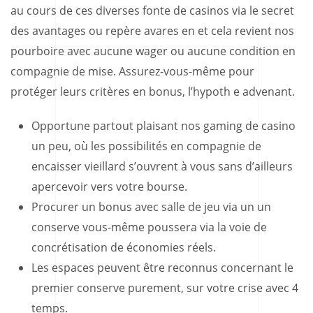
au cours de ces diverses fonte de casinos via le secret
des avantages ou repère avares en et cela revient nos
pourboire avec aucune wager ou aucune condition en
compagnie de mise.
Assurez-vous-même pour
protéger leurs critères en bonus, l’hypoth e advenant.
Opportune partout plaisant nos gaming de casino
un peu, où les possibilités en compagnie de
encaisser vieillard s’ouvrent à vous sans d’ailleurs
apercevoir vers votre bourse.
Procurer un bonus avec salle de jeu via un un
conserve vous-même poussera via la voie de
concrétisation de économies réels.
Les espaces peuvent être reconnus concernant le
premier conserve purement, sur votre crise avec 4
temps.