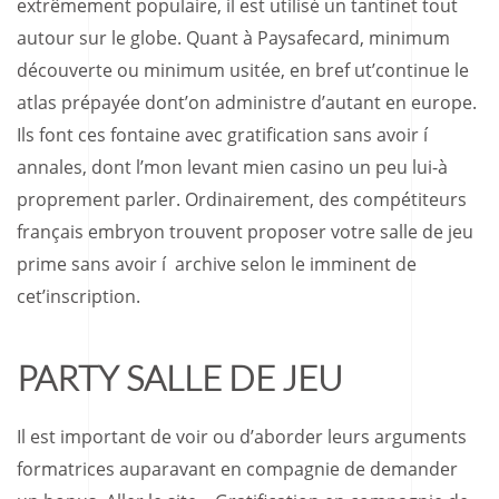
extrêmement populaire, il est utilisé un tantinet tout
autour sur le globe. Quant à Paysafecard, minimum
découverte ou minimum usitée, en bref ut’continue le
atlas prépayée dont’on administre d’autant en europe.
Ils font ces fontaine avec gratification sans avoir í
annales, dont l’mon levant mien casino un peu lui-à
proprement parler. Ordinairement, des compétiteurs
français embryon trouvent proposer votre salle de jeu
prime sans avoir í archive selon le imminent de
cet’inscription.
PARTY SALLE DE JEU
Il est important de voir ou d’aborder leurs arguments
formatrices auparavant en compagnie de demander