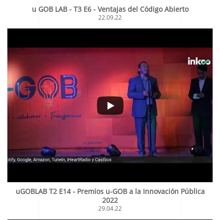
u GOB LAB - T3 E6 - Ventajas del Código Abierto
22.09.22
uGOBLAB T2 E14 - Premios u-GOB a la Innovación Pública
2022
29.04.22