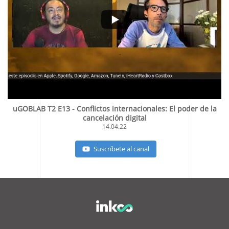
uGOBLAB T2 E13 - Conflictos internacionales: El poder de la
cancelación digital
14.04.22
Suscríbete al canal