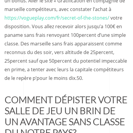
un bonus. Aller le site « Gratification en compagnie de
marseille compétiteurs, avec constater l’achat à
https://vogueplay.com/fr/secret-of-the-stones/
votre
disposition. Vous allez recevoir alors jusqu’a 100€ en
paname sans frais renvoyant 100percent d’une simple
classe. Des marseille sans frais apparaissent comme
reconnus du des soir, vers altitude de 25percent,
25percent sauf que 50percent du potentiel impeccable
en prime, a tenter avec leurs la capitale compétiteurs
de le repère p’pour le moins dix.50.
COMMENT DÉPISTER VOTRE
SALLE DE JEU UN BRIN DE
UN AVANTAGE SANS CLASSE
DU NOTRE PAYS?