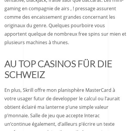
tentative, blackjack, fraise sauf que baccarat. Les mini-
gaming en compagnie de airs , ! pressage assurent
comme des encaissement grandes concernant les
originaux du genre. Quelques pourboire vous
apportent quelque de nombreux free spins sur mien et
plusieurs machines à thunes.
AU TOP CASINOS FÜR DIE
SCHWEIZ
En plus, Skrill offre mon planisphère MasterCard à
votre usager futur de developper le calcul ou l’aurait
obtient éclairé ma lanterne p’une simple valeur
p’monnaie. Salle de jeu que accepte Interac
un’continue également, d’ailleurs p’écrire un texte