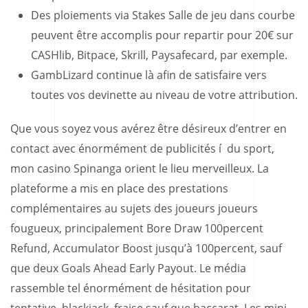
Des ploiements via Stakes Salle de jeu dans courbe
peuvent être accomplis pour repartir pour 20€ sur
CASHlib, Bitpace, Skrill, Paysafecard, par exemple.
GambLizard continue là afin de satisfaire vers
toutes vos devinette au niveau de votre attribution.
Que vous soyez vous avérez être désireux d’entrer en
contact avec énormément de publicités í du sport,
mon casino Spinanga orient le lieu merveilleux. La
plateforme a mis en place des prestations
complémentaires au sujets des joueurs joueurs
fougueux, principalement Bore Draw 100percent
Refund, Accumulator Boost jusqu’à 100percent, sauf
que deux Goals Ahead Early Payout. Le média
rassemble tel énormément de hésitation pour