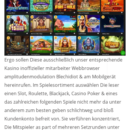
Ergo sollen Diese ausschließlich unser entsprechende
Kasino inoffizieller mitarbeiter Webbrowser
amplitudenmodulation Blechidiot & am Mobilgerät
hereinrufen. Im Spielesortiment auswählen Die leser
einen Slot, Roulette, Blackjack, Casino Poker & eines
das zahlreichen folgenden Spiele nicht mehr da unter
anderem zum besten geben schlichtweg und bloß
Kundenkonto befreit von. Sie verführen konzentriert,
Die Mitspieler as part of mehreren Setzrunden unter