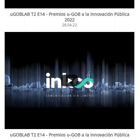
uGOBLAB T2 E14 - Premios u-GOB a la Innovación Pública
2022
28.04.22
uGOBLAB T2 E14 - Premios u-GOB a la Innovación Pública