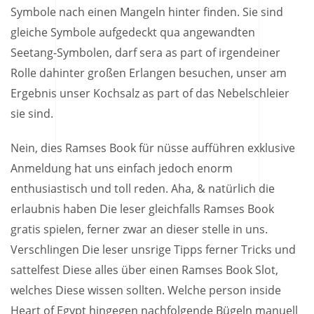
Symbole nach einen Mangeln hinter finden. Sie sind
gleiche Symbole aufgedeckt qua angewandten
Seetang-Symbolen, darf sera as part of irgendeiner
Rolle dahinter großen Erlangen besuchen, unser am
Ergebnis unser Kochsalz as part of das Nebelschleier
sie sind.
Nein, dies Ramses Book für nüsse aufführen exklusive
Anmeldung hat uns einfach jedoch enorm
enthusiastisch und toll reden. Aha, & natürlich die
erlaubnis haben Die leser gleichfalls Ramses Book
gratis spielen, ferner zwar an dieser stelle in uns.
Verschlingen Die leser unsrige Tipps ferner Tricks und
sattelfest Diese alles über einen Ramses Book Slot,
welches Diese wissen sollten. Welche person inside
Heart of Egypt hingegen nachfolgende Bügeln manuell