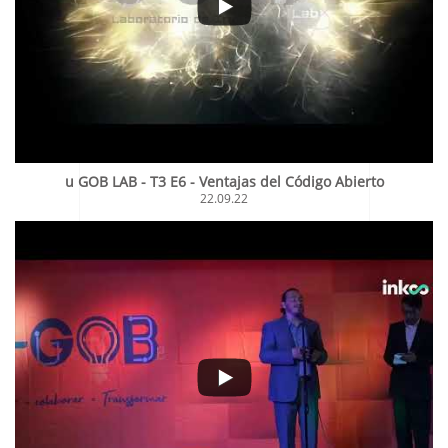
u GOB LAB - T3 E6 - Ventajas del Código Abierto
22.09.22