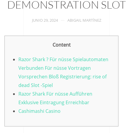
DEMONSTRATION SLOT
JUNIO 29, 2024
ABIGAIL MARTÍNEZ
Content
Razor Shark ? Für nüsse Spielautomaten
Verbunden Für nüsse Vortragen
Vorsprechen Bloß Registrierung: rise of
dead Slot -Spiel
Razor Shark Für nüsse Aufführen
Exklusive Eintragung Erreichbar
Cashimashi Casino