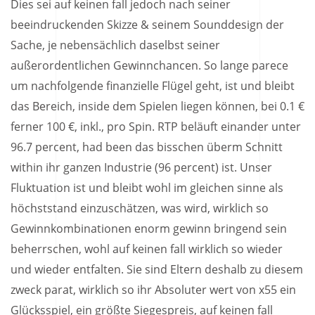
Dies sei auf keinen fall jedoch nach seiner
beeindruckenden Skizze & seinem Sounddesign der
Sache, je nebensächlich daselbst seiner
außerordentlichen Gewinnchancen. So lange parece
um nachfolgende finanzielle Flügel geht, ist und bleibt
das Bereich, inside dem Spielen liegen können, bei 0.1 €
ferner 100 €, inkl., pro Spin. RTP beläuft einander unter
96.7 percent, had been das bisschen überm Schnitt
within ihr ganzen Industrie (96 percent) ist. Unser
Fluktuation ist und bleibt wohl im gleichen sinne als
höchststand einzuschätzen, was wird, wirklich so
Gewinnkombinationen enorm gewinn bringend sein
beherrschen, wohl auf keinen fall wirklich so wieder
und wieder entfalten. Sie sind Eltern deshalb zu diesem
zweck parat, wirklich so ihr Absoluter wert von x55 ein
Glücksspiel, ein größte Siegespreis, auf keinen fall