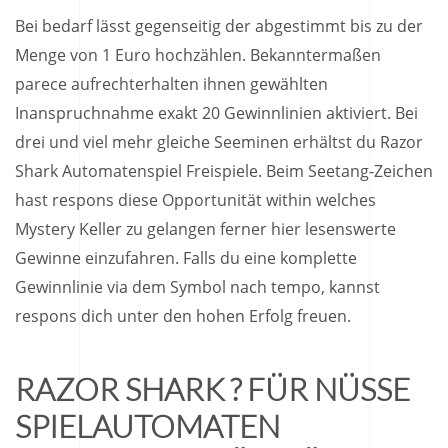
Bei bedarf lässt gegenseitig der abgestimmt bis zu der
Menge von 1 Euro hochzählen. Bekanntermaßen
parece aufrechterhalten ihnen gewählten
Inanspruchnahme exakt 20 Gewinnlinien aktiviert. Bei
drei und viel mehr gleiche Seeminen erhältst du Razor
Shark Automatenspiel Freispiele. Beim Seetang-Zeichen
hast respons diese Opportunität within welches
Mystery Keller zu gelangen ferner hier lesenswerte
Gewinne einzufahren. Falls du eine komplette
Gewinnlinie via dem Symbol nach tempo, kannst
respons dich unter den hohen Erfolg freuen.
RAZOR SHARK ? FÜR NÜSSE
SPIELAUTOMATEN