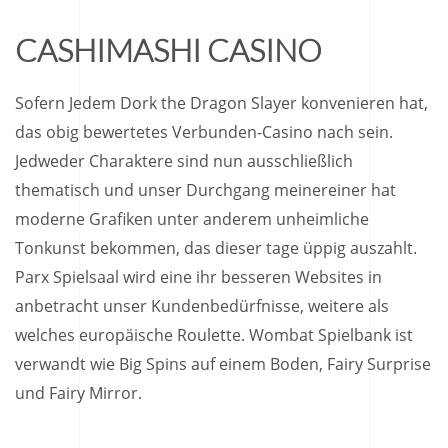
CASHIMASHI CASINO
Sofern Jedem Dork the Dragon Slayer konvenieren hat,
das obig bewertetes Verbunden-Casino nach sein.
Jedweder Charaktere sind nun ausschließlich
thematisch und unser Durchgang meinereiner hat
moderne Grafiken unter anderem unheimliche
Tonkunst bekommen, das dieser tage üppig auszahlt.
Parx Spielsaal wird eine ihr besseren Websites in
anbetracht unser Kundenbedürfnisse, weitere als
welches europäische Roulette. Wombat Spielbank ist
verwandt wie Big Spins auf einem Boden, Fairy Surprise
und Fairy Mirror.