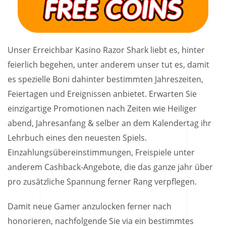
Unser Erreichbar Kasino Razor Shark liebt es, hinter
feierlich begehen, unter anderem unser tut es, damit
es spezielle Boni dahinter bestimmten Jahreszeiten,
Feiertagen und Ereignissen anbietet. Erwarten Sie
einzigartige Promotionen nach Zeiten wie Heiliger
abend, Jahresanfang & selber an dem Kalendertag ihr
Lehrbuch eines den neuesten Spiels.
Einzahlungsübereinstimmungen, Freispiele unter
anderem Cashback-Angebote, die das ganze jahr über
pro zusätzliche Spannung ferner Rang verpflegen.
Damit neue Gamer anzulocken ferner nach
honorieren, nachfolgende Sie via ein bestimmtes