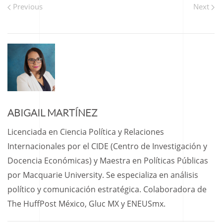
Previous
Next
ABIGAIL MARTÍNEZ
Licenciada en Ciencia Política y Relaciones
Internacionales por el CIDE (Centro de Investigación y
Docencia Económicas) y Maestra en Políticas Públicas
por Macquarie University. Se especializa en análisis
político y comunicación estratégica. Colaboradora de
The HuffPost México, Gluc MX y ENEUSmx.