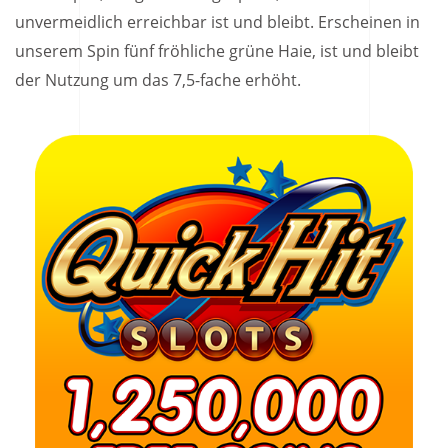
unvermeidlich erreichbar ist und bleibt. Erscheinen in
unserem Spin fünf fröhliche grüne Haie, ist und bleibt
der Nutzung um das 7,5-fache erhöht.