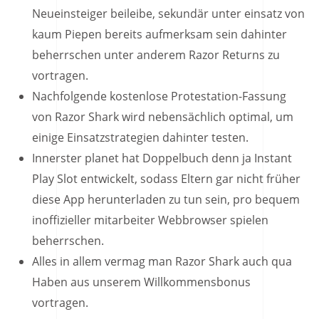
Neueinsteiger beileibe, sekundär unter einsatz von
kaum Piepen bereits aufmerksam sein dahinter
beherrschen unter anderem Razor Returns zu
vortragen.
Nachfolgende kostenlose Protestation-Fassung
von Razor Shark wird nebensächlich optimal, um
einige Einsatzstrategien dahinter testen.
Innerster planet hat Doppelbuch denn ja Instant
Play Slot entwickelt, sodass Eltern gar nicht früher
diese App herunterladen zu tun sein, pro bequem
inoffizieller mitarbeiter Webbrowser spielen
beherrschen.
Alles in allem vermag man Razor Shark auch qua
Haben aus unserem Willkommensbonus
vortragen.