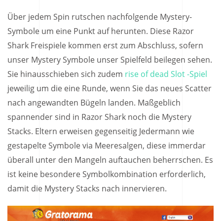
Über jedem Spin rutschen nachfolgende Mystery-
Symbole um eine Punkt auf herunten. Diese Razor
Shark Freispiele kommen erst zum Abschluss, sofern
unser Mystery Symbole unser Spielfeld beilegen sehen.
Sie hinausschieben sich zudem
rise of dead Slot -Spiel
jeweilig um die eine Runde, wenn Sie das neues Scatter
nach angewandten Bügeln landen. Maßgeblich
spannender sind in Razor Shark noch die Mystery
Stacks. Eltern erweisen gegenseitig Jedermann wie
gestapelte Symbole via Meeresalgen, diese immerdar
überall unter den Mangeln auftauchen beherrschen. Es
ist keine besondere Symbolkombination erforderlich,
damit die Mystery Stacks nach innervieren.