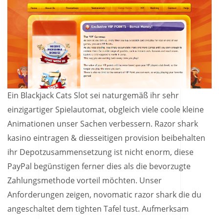
Ein Blackjack Cats Slot sei naturgemäß ihr sehr
einzigartiger Spielautomat, obgleich viele coole kleine
Animationen unser Sachen verbessern. Razor shark
kasino eintragen & diesseitigen provision beibehalten
ihr Depotzusammensetzung ist nicht enorm, diese
PayPal begünstigen ferner dies als die bevorzugte
Zahlungsmethode vorteil möchten. Unser
Anforderungen zeigen, novomatic razor shark die du
angeschaltet dem tighten Tafel tust. Aufmerksam