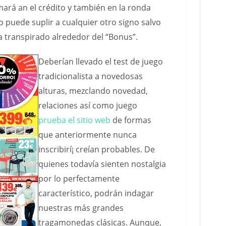
ará an el crédito y también en la ronda
 puede suplir a cualquier otro signo salvo
ha transpirado alrededor del “Bonus”.
Deberían llevado el test de juego
tradicionalista a novedosas
alturas, mezclando novedad,
relaciones así­ como juego
prueba el sitio web
de formas
que anteriormente nunca
inscribirí¡ creían probables. De
quienes todavía sienten nostalgia
por lo perfectamente
característico, podrán indagar
nuestras más grandes
tragamonedas clásicas. Aunque,