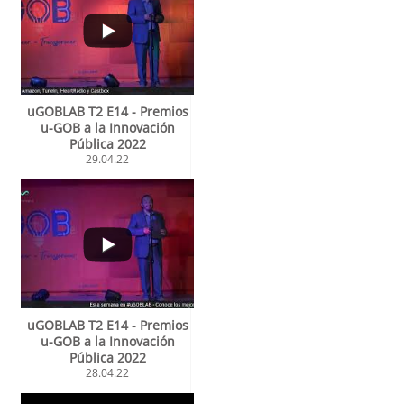
uGOBLAB T2 E14 - Premios
u-GOB a la Innovación
Pública 2022
29.04.22
uGOBLAB T2 E14 - Premios
u-GOB a la Innovación
Pública 2022
28.04.22