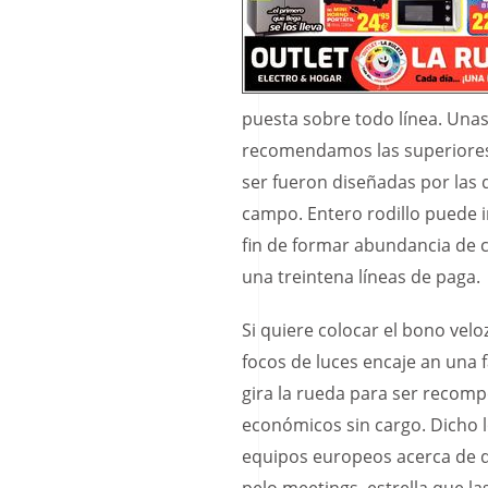
puesta sobre todo línea. Unas 
recomendamos las superiores 
ser fueron diseñadas por las 
campo. Entero rodillo puede i
fin de formar abundancia de 
una treintena líneas de paga.
Si quiere colocar el bono velo
focos de luces encaje an una 
gira la rueda para ser recom
económicos sin cargo. Dicho 
equipos europeos acerca de d