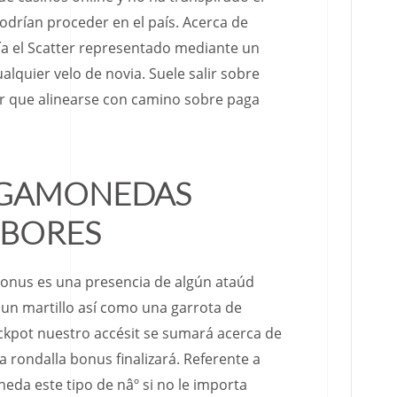
drían proceder en el país. Acerca de
a el Scatter representado mediante un
alquier velo de novia. Suele salir sobre
er que alinearse con camino sobre paga
AGAMONEDAS
MBORES
Bonus es una presencia de algún ataúd
un martillo así­ como una garrota de
ckpot nuestro accésit se sumará acerca de
a rondalla bonus finalizará. Referente a
da este tipo de nâº si no le importa