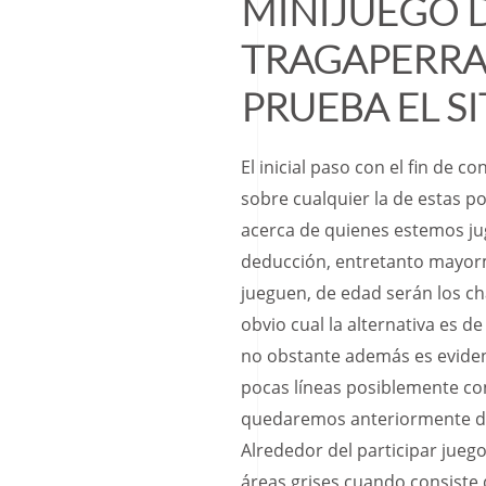
MINIJUEGO D
TRAGAPERRA
PRUEBA EL S
El inicial paso con el fin de 
sobre cualquier la de estas p
acerca de quienes estemos jug
deducción, entretanto mayorm
jueguen, de edad serán los c
obvio cual la alternativa es d
no obstante además es evide
pocas líneas posiblemente co
quedaremos anteriormente de
Alrededor del participar jueg
áreas grises cuando consiste 