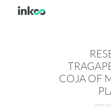
RES
TRAGAP
COJA OF 
PL
JULIO 14, 