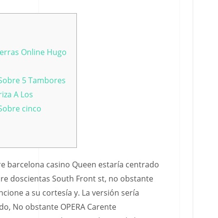
erras Online Hugo
Sobre 5 Tambores
riza A Los
Sobre cinco
e barcelona casino Queen estaría centrado
bre doscientas South Front st, no obstante
ncione a su cortesía y. La versión serí­a
ado, No obstante OPERA Carente