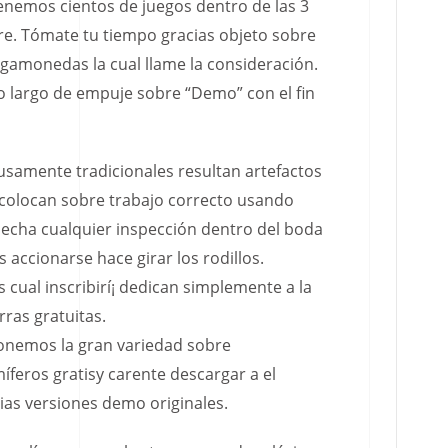
 tenemos cientos de juegos dentro de las 3
re. Tómate tu tiempo gracias objeto sobre
gamonedas la cual llame la consideración.
 lo largo de empuje sobre “Demo” con el fin
usamente tradicionales resultan artefactos
¡ colocan sobre trabajo correcto usando
cha cualquier inspección dentro del boda
s accionarse hace girar los rodillos.
 cual inscribirí¡ dedican simplemente a la
ras gratuitas.
onemos la gran variedad sobre
eros gratisy carente descargar a el
ias versiones demo originales.