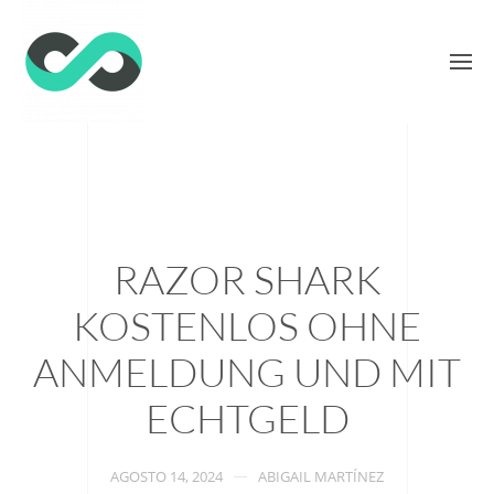
RAZOR SHARK
KOSTENLOS OHNE
ANMELDUNG UND MIT
ECHTGELD
AGOSTO 14, 2024
ABIGAIL MARTÍNEZ