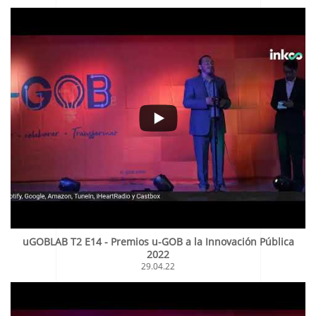
uGOBLAB T2 E14 - Premios u-GOB a la Innovación Pública
2022
29.04.22