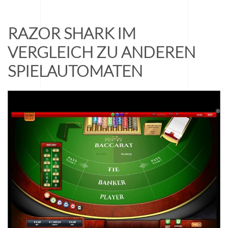
RAZOR SHARK IM
VERGLEICH ZU ANDEREN
SPIELAUTOMATEN