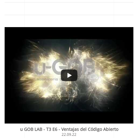
u GOB LAB - T3 E6 - Ventajas del Código Abierto
22.09.22