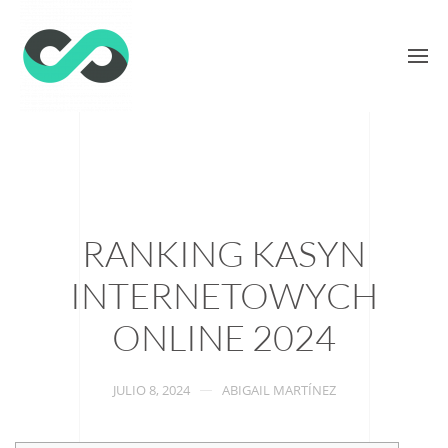
RANKING KASYN
INTERNETOWYCH
ONLINE 2024
JULIO 8, 2024
ABIGAIL MARTÍNEZ