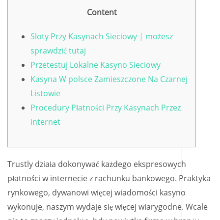
Content
Sloty Przy Kasynach Sieciowy | możesz
sprawdzić tutaj
Przetestuj Lokalne Kasyno Sieciowy
Kasyna W polsce Zamieszczone Na Czarnej
Listowie
Procedury Płatności Przy Kasynach Przez
internet
Trustly działa dokonywać każdego ekspresowych
płatności w internecie z rachunku bankowego. Praktyka
rynkowego, dywanowi więcej wiadomości kasyno
wykonuje, naszym wydaje się więcej wiarygodne. Wcale