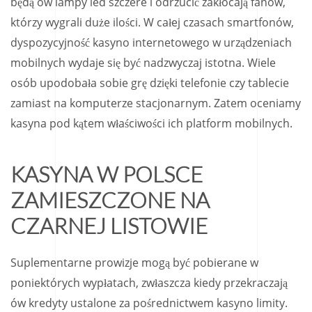
będą ów lampy led szczere i odrzucić zakłócają fanów,
którzy wygrali duże ilości. W całej czasach smartfonów,
dyspozycyjność kasyno internetowego w urządzeniach
mobilnych wydaje się być nadzwyczaj istotna. Wiele
osób upodobała sobie grę dzięki telefonie czy tablecie
zamiast na komputerze stacjonarnym. Zatem oceniamy
kasyna pod kątem właściwości ich platform mobilnych.
KASYNA W POLSCE
ZAMIESZCZONE NA
CZARNEJ LISTOWIE
Suplementarne prowizje mogą być pobierane w
poniektórych wypłatach, zwłaszcza kiedy przekraczają
ów kredyty ustalone za pośrednictwem kasyno limity.