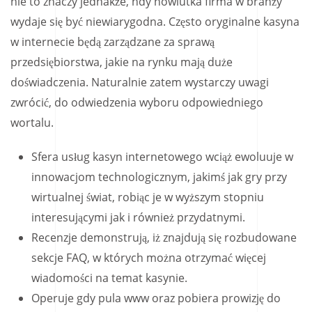
nie to znaczy jednakże, hdy nowiutka firma w branży
wydaje się być niewiarygodna. Często oryginalne kasyna
w internecie będą zarządzane za sprawą
przedsiębiorstwa, jakie na rynku mają duże
doświadczenia.
Naturalnie zatem wystarczy uwagi
zwrócić, do odwiedzenia wyboru odpowiedniego
wortalu.
Sfera usług kasyn internetowego wciąż ewoluuje w
innowacjom technologicznym, jakimś jak gry przy
wirtualnej świat, robiąc je w wyższym stopniu
interesującymi jak i również przydatnymi.
Recenzje demonstrują, iż znajdują się rozbudowane
sekcje FAQ, w których można otrzymać więcej
wiadomości na temat kasynie.
Operuje gdy pula www oraz pobiera prowizję do