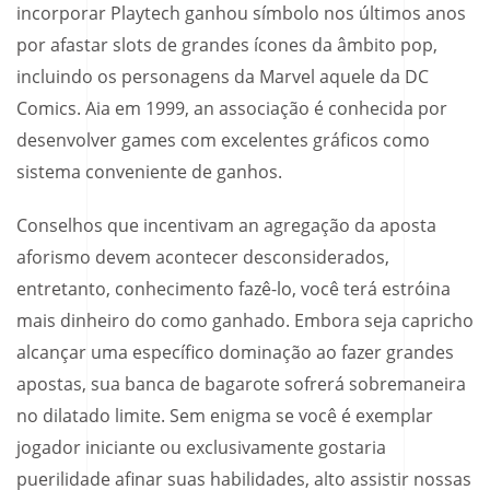
incorporar Playtech ganhou símbolo nos últimos anos
por afastar slots de grandes ícones da âmbito pop,
incluindo os personagens da Marvel aquele da DC
Comics. Aia em 1999, an associação é conhecida por
desenvolver games com excelentes gráficos como
sistema conveniente de ganhos.
Conselhos que incentivam an agregação da aposta
aforismo devem acontecer desconsiderados,
entretanto, conhecimento fazê-lo, você terá estróina
mais dinheiro do como ganhado. Embora seja capricho
alcançar uma específico dominação ao fazer grandes
apostas, sua banca de bagarote sofrerá sobremaneira
no dilatado limite. Sem enigma se você é exemplar
jogador iniciante ou exclusivamente gostaria
puerilidade afinar suas habilidades, alto assistir nossas