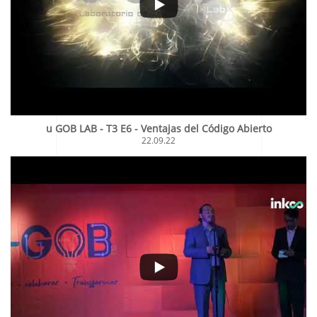
u GOB LAB - T3 E6 - Ventajas del Código Abierto
22.09.22