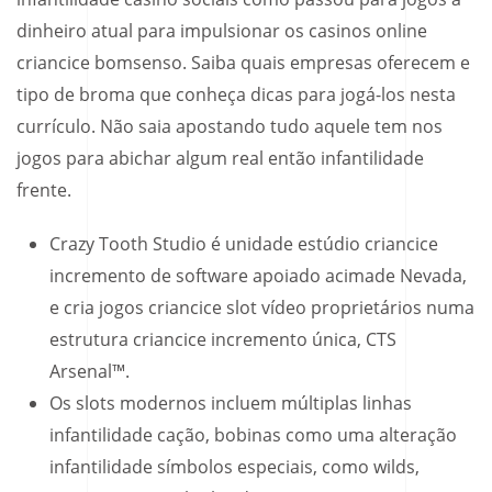
dinheiro atual para impulsionar os casinos online
criancice bomsenso. Saiba quais empresas oferecem e
tipo de broma que conheça dicas para jogá-los nesta
currículo.
Não saia apostando tudo aquele tem nos
jogos para abichar algum real então infantilidade
frente.
Crazy Tooth Studio é unidade estúdio criancice
incremento de software apoiado acimade Nevada,
e cria jogos criancice slot vídeo proprietários numa
estrutura criancice incremento única, CTS
Arsenal™.
Os slots modernos incluem múltiplas linhas
infantilidade cação, bobinas como uma alteração
infantilidade símbolos especiais, como wilds,