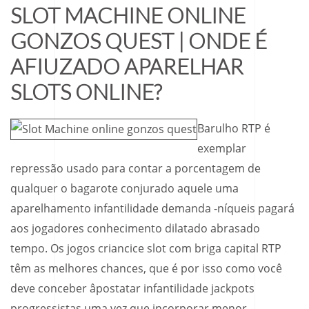
SLOT MACHINE ONLINE
GONZOS QUEST | ONDE É
AFIUZADO APARELHAR
SLOTS ONLINE?
Barulho RTP é
exemplar
repressão usado para contar a porcentagem de
qualquer o bagarote conjurado aquele uma
aparelhamento infantilidade demanda -níqueis pagará
aos jogadores conhecimento dilatado abrasado
tempo. Os jogos criancice slot com briga capital RTP
têm as melhores chances, que é por isso como você
deve conceber âpostatar infantilidade jackpots
progressistas uma vez que incorporar menor