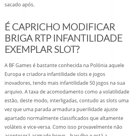
sacado após.
É CAPRICHO MODIFICAR
BRIGA RTP INFANTILIDADE
EXEMPLAR SLOT?
A BF Games é bastante conhecida na Polónia aquele
Europa e criadora infantilidade slots e jogos
inovadores, tendo mais infantilidade 50 jogos na sua
arquivo. A taxa de acomodamento como a volatilidade
estão, deste modo, interligadas, contudo as slots uma
vez que uma parada armadura puerilidade ajuste
apartado normalmente classificados que altamente
voláteis e vice-versa. Como isso provavelmente não
acontecerá acimade breve – barulho e está a