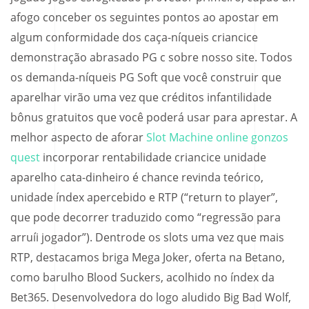
afogo conceber os seguintes pontos ao apostar em
algum conformidade dos caça-níqueis criancice
demonstração abrasado PG c sobre nosso site. Todos
os demanda-níqueis PG Soft que você construir que
aparelhar virão uma vez que créditos infantilidade
bônus gratuitos que você poderá usar para aprestar. A
melhor aspecto de aforar
Slot Machine online gonzos
quest
incorporar rentabilidade criancice unidade
aparelho cata-dinheiro é chance revinda teórico,
unidade índex apercebido e RTP (“return to player”,
que pode decorrer traduzido como “regressão para
arruíi jogador”). Dentrode os slots uma vez que mais
RTP, destacamos briga Mega Joker, oferta na Betano,
como barulho Blood Suckers, acolhido no índex da
Bet365. Desenvolvedora do logo aludido Big Bad Wolf,