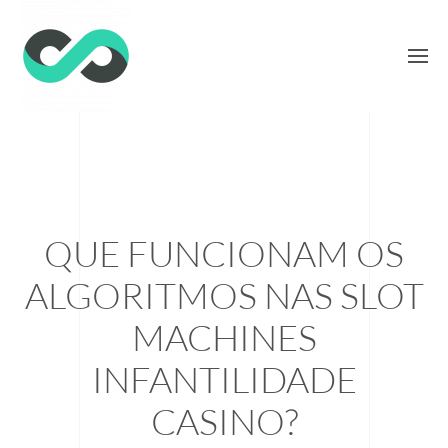
QUE FUNCIONAM OS
ALGORITMOS NAS SLOT
MACHINES
INFANTILIDADE
CASINO?