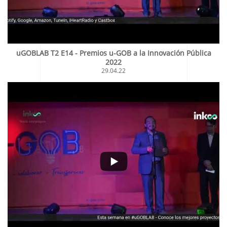
uGOBLAB T2 E14 - Premios u-GOB a la Innovación Pública
2022
29.04.22