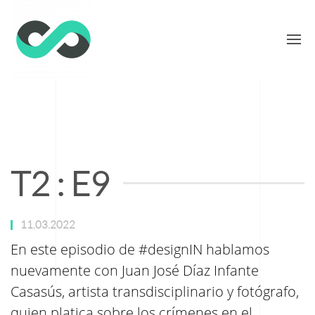
T2 : E9
11.03.2022
En este episodio
de
#designIN hablamos
nuevamente con Juan José Díaz Infante
Casasús, artista transdisciplinario
y
fotógrafo,
quien platica sobre los crímenes en el