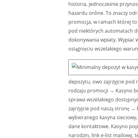
historia, jednocześnie przyno
hazardu online. To znaczy odr
promocja, w ramach której to 
pod niektórych automatach d
dokonywania wpłaty. Wypłać w
osiągnięciu wszelakiego waru
depozytu, owo zajrzyjcie pod 
rodzaju promocji → Kasyno bo
sprawa wszelakiego dostępnyc
zajrzyjcie pod naszą stronę 
wybieranego kasyna sieciowy,
dane kontaktowe. Kasyno popr
narodzin, link e-list mailowy, 