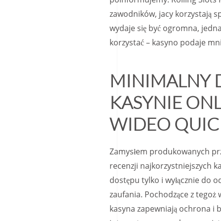
zawodników, jacy korzystają s
wydaje się być ogromna, jedna
korzystać – kasyno podaje mnie
MINIMALNY 
KASYNIE ONL
WIDEO QUI
Zamysłem produkowanych przez
recenzji najkorzystniejszych k
dostępu tylko i wyłącznie do o
zaufania. Pochodzące z tegoż
kasyna zapewniają ochrona i 