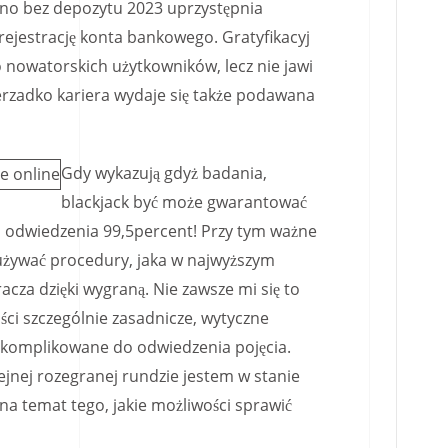
no bez depozytu 2023 uprzystępnia
ejestrację konta bankowego. Gratyfikacyj
o nowatorskich użytkowników, lecz nie jawi
ierzadko kariera wydaje się także podawana
Gdy wykazują gdyż badania,
blackjack być może gwarantować
 odwiedzenia 99,5percent! Przy tym ważne
 używać procedury, jaka w najwyższym
acza dzięki wygraną. Nie zawsze mi się to
ści szczególnie zasadnicze, wytyczne
eskomplikowane do odwiedzenia pojęcia.
ejnej rozegranej rundzie jestem w stanie
na temat tego, jakie możliwości sprawić