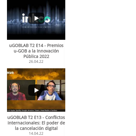
uGOBLAB T2 E14 - Premios
u-GOB a la Innovación
Pública 2022
26.04.22
uGOBLAB T2 E13 - Conflictos
internacionales: El poder de
la cancelación digital
14.04.22