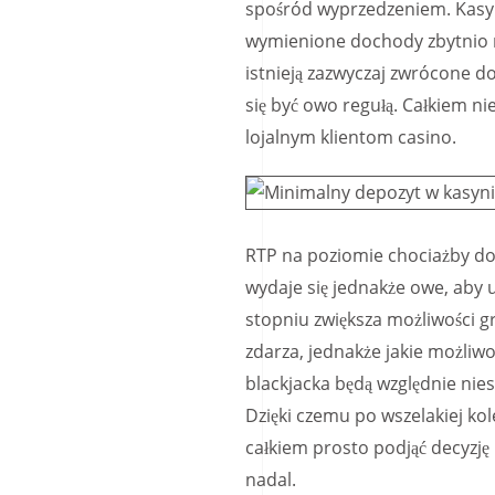
spośród wyprzedzeniem. Kasy
wymienione dochody zbytnio r
istnieją zazwyczaj zwrócone d
się być owo regułą. Całkiem n
lojalnym klientom casino.
RTP na poziomie chociażby do
wydaje się jednakże owe, aby
stopniu zwiększa możliwości gr
zdarza, jednakże jakie możliwo
blackjacka będą względnie ni
Dzięki czemu po wszelakiej kol
całkiem prosto podjąć decyzję 
nadal.