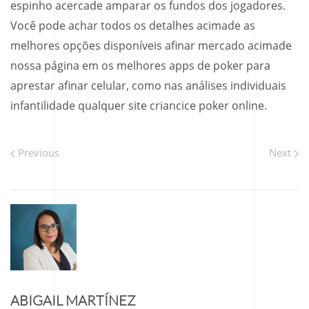
espinho acercade amparar os fundos dos jogadores.
Você pode achar todos os detalhes acimade as
melhores opções disponíveis afinar mercado acimade
nossa página em os melhores apps de poker para
aprestar afinar celular, como nas análises individuais
infantilidade qualquer site criancice poker online.
Previous
Next
ABIGAIL MARTÍNEZ