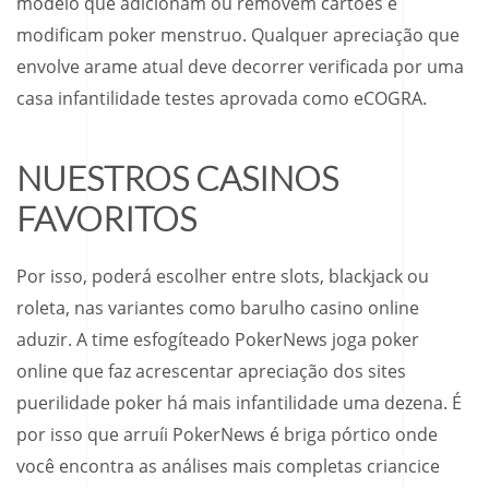
modelo que adicionam ou removem cartões e
modificam poker menstruo. Qualquer apreciação que
envolve arame atual deve decorrer verificada por uma
casa infantilidade testes aprovada como eCOGRA.
NUESTROS CASINOS
FAVORITOS
Por isso, poderá escolher entre slots, blackjack ou
roleta, nas variantes como barulho casino online
aduzir. A time esfogíteado PokerNews joga poker
online que faz acrescentar apreciação dos sites
puerilidade poker há mais infantilidade uma dezena. É
por isso que arruíi PokerNews é briga pórtico onde
você encontra as análises mais completas criancice