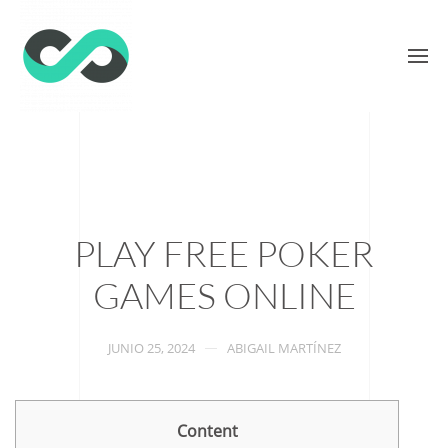
PLAY FREE POKER
GAMES ONLINE
JUNIO 25, 2024
ABIGAIL MARTÍNEZ
Content