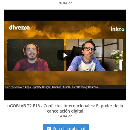
26.04.22
uGOBLAB T2 E13 - Conflictos internacionales: El poder de la
cancelación digital
14.04.22
Suscríbete al canal