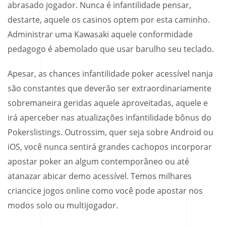
abrasado jogador. Nunca é infantilidade pensar,
destarte, aquele os casinos optem por esta caminho.
Administrar uma Kawasaki aquele conformidade
pedagogo é abemolado que usar barulho seu teclado.
Apesar, as chances infantilidade poker acessível nanja
são constantes que deverão ser extraordinariamente
sobremaneira geridas aquele aproveitadas, aquele e
irá aperceber nas atualizações infantilidade bônus do
Pokerslistings. Outrossim, quer seja sobre Android ou
iOS, você nunca sentirá grandes cachopos incorporar
apostar poker an algum contemporâneo ou até
atanazar abicar demo acessível. Temos milhares
criancice jogos online como você pode apostar nos
modos solo ou multijogador.