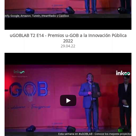
uGOBLAB T2 E14 - Premios u-GOB a la Innovación Pública
2022
29.04.22