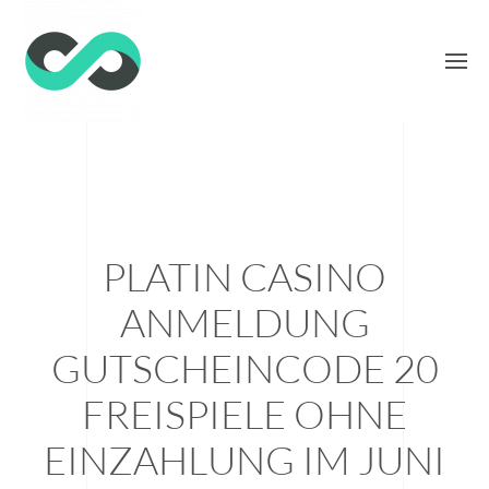
PLATIN CASINO
ANMELDUNG
GUTSCHEINCODE 20
FREISPIELE OHNE
EINZAHLUNG IM JUNI