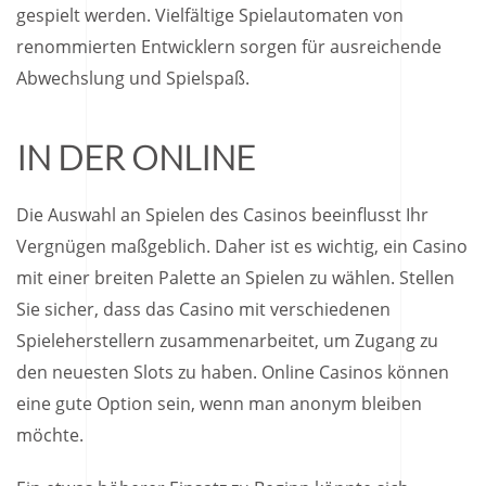
gespielt werden. Vielfältige Spielautomaten von
renommierten Entwicklern sorgen für ausreichende
Abwechslung und Spielspaß.
IN DER ONLINE
Die Auswahl an Spielen des Casinos beeinflusst Ihr
Vergnügen maßgeblich. Daher ist es wichtig, ein Casino
mit einer breiten Palette an Spielen zu wählen. Stellen
Sie sicher, dass das Casino mit verschiedenen
Spieleherstellern zusammenarbeitet, um Zugang zu
den neuesten Slots zu haben. Online Casinos können
eine gute Option sein, wenn man anonym bleiben
möchte.