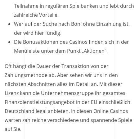
Teilnahme in regulären Spielbanken und lebt durch
zahlreiche Vorteile.
Wer auf der Suche nach Boni ohne Einzahlung ist,
der wird hier fündig.
Die Bonusaktionen des Casinos finden sich in der
Menüleiste unter dem Punkt „Aktionen“.
Oft hängt die Dauer der Transaktion von der
Zahlungsmethode ab. Aber sehen wir uns in den
nächsten Abschnitten alles im Detail an. Mit dieser
Lizenz kann die Unternehmensgruppe ihr gesamtes
Finanzdienstleistungsangebot in der EU einschließlich
Deutschland legal anbieten. In diesen Online Casinos
warten zahlreiche verschiedene und spannende Spiele
auf Sie.