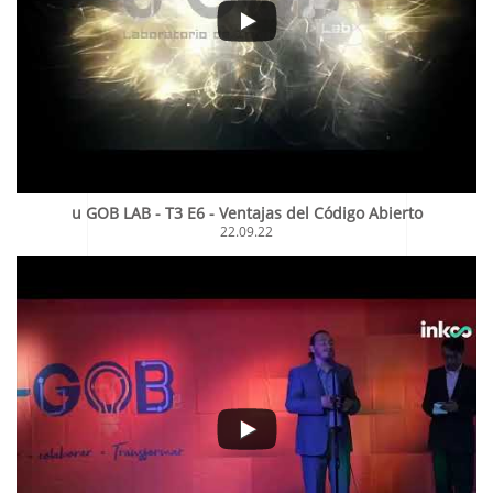
u GOB LAB - T3 E6 - Ventajas del Código Abierto
22.09.22