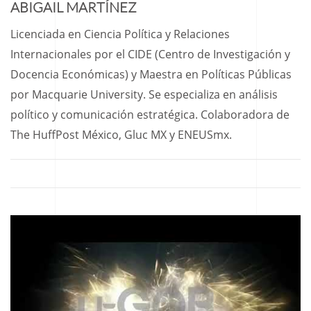
ABIGAIL MARTÍNEZ
Licenciada en Ciencia Política y Relaciones
Internacionales por el CIDE (Centro de Investigación y
Docencia Económicas) y Maestra en Políticas Públicas
por Macquarie University. Se especializa en análisis
político y comunicación estratégica. Colaboradora de
The HuffPost México, Gluc MX y ENEUSmx.