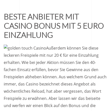
BESTE ANBIETER MIT
CASINO BONUS MIT 5 EURO
EINZAHLUNG
Außerdem können Sie diese
leckeren Freispiele mit nur 20 € für eine Einzahlung
erhalten. Wie bei jeder Aktion müssen Sie den 40-
fachen Einsatz erfüllen, bevor Sie Gewinne aus den
Freispielen abheben können. Aus welchem Grund auch
immer, das Casino bezeichnet dieses Angebot als
wöchentliches Reload, hat aber vergessen, das Wort
Freispiele zu erwähnen. Aber lassen wir das beiseite
und werfen wir einen Blick auf den Bonus und die