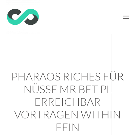
PHARAOS RICHES FÜR
NÜSSE MR BET PL
ERREICHBAR
VORTRAGEN WITHIN
FEIN