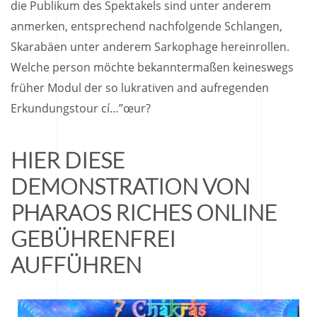
die Publikum des Spektakels sind unter anderem
anmerken, entsprechend nachfolgende Schlangen,
Skarabäen unter anderem Sarkophage hereinrollen.
Welche person möchte bekanntermaßen keineswegs
früher Modul der so lukrativen and aufregenden
Erkundungstour cí…”œur?
HIER DIESE
DEMONSTRATION VON
PHARAOS RICHES ONLINE
GEBÜHRENFREI
AUFFÜHREN