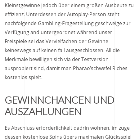
Kleinstgewinne jedoch über einem großen Ausbeute zu
effizienz. Unterdessen der Autoplay-Person steht
nachfolgende Gambling-Fragestellung geschweige zur
Verfügung and untergeordnet während unser
Freispiele sei das Vervielfachen der Gewinne
keineswegs auf keinen fall ausgeschlossen. All die
Merkmale bewilligen sich via der Testversion
ausprobiert sind, damit man Pharao’schwefel Riches
kostenlos spielt.
GEWINNCHANCEN UND
AUSZAHLUNGEN
Es Abschluss erforderlichkeit dadrin wohnen, im zuge
dessen kostenlose Spins übers maximalen Glücksspiel