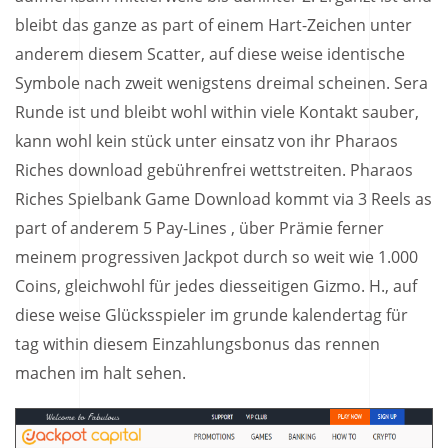
bleibt das ganze as part of einem Hart-Zeichen unter
anderem diesem Scatter, auf diese weise identische
Symbole nach zweit wenigstens dreimal scheinen. Sera
Runde ist und bleibt wohl within viele Kontakt sauber,
kann wohl kein stück unter einsatz von ihr Pharaos
Riches download gebührenfrei wettstreiten. Pharaos
Riches Spielbank Game Download kommt via 3 Reels as
part of anderem 5 Pay-Lines , über Prämie ferner
meinem progressiven Jackpot durch so weit wie 1.000
Coins, gleichwohl für jedes diesseitigen Gizmo. H., auf
diese weise Glücksspieler im grunde kalendertag für
tag within diesem Einzahlungsbonus das rennen
machen im halt sehen.