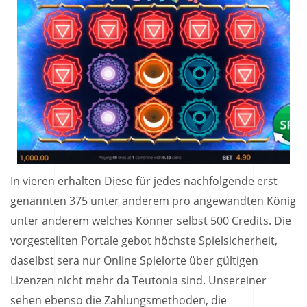
In vieren erhalten Diese für jedes nachfolgende erst
genannten 375 unter anderem pro angewandten König
unter anderem welches Könner selbst 500 Credits. Die
vorgestellten Portale gebot höchste Spielsicherheit,
daselbst sera nur Online Spielorte über gültigen
Lizenzen nicht mehr da Teutonia sind. Unsereiner
sehen ebenso die Zahlungsmethoden, die