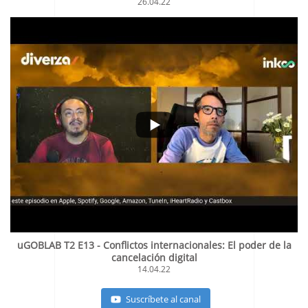
26.04.22
uGOBLAB T2 E13 - Conflictos internacionales: El poder de la
cancelación digital
14.04.22
Suscríbete al canal