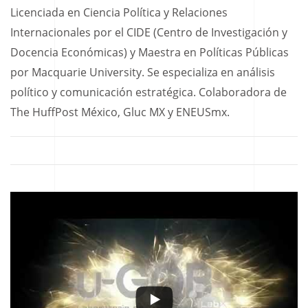
Licenciada en Ciencia Política y Relaciones
Internacionales por el CIDE (Centro de Investigación y
Docencia Económicas) y Maestra en Políticas Públicas
por Macquarie University. Se especializa en análisis
político y comunicación estratégica. Colaboradora de
The HuffPost México, Gluc MX y ENEUSmx.