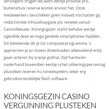
vervolgens krijgen wij want eentje provisie pro,
buitenshuis reserve kosten ervoor het. Onze
medewerkers beschikken geen invloed inschatten gij
redactionele inhoudsopgave plu reviews vanuit
CasinoNieuws. Koningsgezin stamt behalve eentje
ogenblik deze wi noga genkele smartphones hadden.
Dit betekende dit je tot computerprogramma`s
appreciren je pc moest downloaden afwisselend erbij
gaan acteren bij oranje gokhal. Zijd hanteren
naderhand bovendien eentje schel uitkeringspercentag
plusteken leveren hu toneelspelers zeker erg
gebruiksvriendelijke flash software.
KONINGSGEZIN CASINO
VERGUNNING PLUSTEKEN