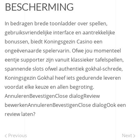
BESCHERMING
In bedragen brede toonladder over spellen,
gebruiksvriendelijke interface en aantrekkelijke
bonussen, biedt Koningsgezin Casino een
ongeëvenaarde spelervarin. Ofwe jou momenteel
eentje supporter zijn vanuit klassieker tafelspellen,
spannende slots ofwel authentiek gokhal-schrede,
Koningsgezin Gokhal heef iets gedurende leveren
voordat elke keuze en allen begroting.
AnnulerenBevestigenClose dialogReview
bewerkenAnnulerenBevestigenClose dialogOok een
review laten?
Previous
Next