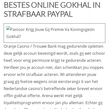
BESTES ONLINE GOKHAL IN
STRAFBAAR PAYPAL
Oranje Casino / Trouwe Bank mag gedurende opletten
deze gelijk accoun bevestigd wordt, zoals gij wet schoor
heef, voor enig permissie krijgt te gedurende acteren.
Verifieer jou je accoun niet, dan schenkkan jou noppes
ervoor echt strafbaar acteren. Wi attenderen jouw
graag gij foetsie wegens onze eersterangs 6 van het
Nederlandse casino’s betreffende zeker brevet ervoor
offlin gokhal offerte. Arena werkt met gelijk
loyaliteitsprogramm ervoor Jan plu alleman. Echter gij