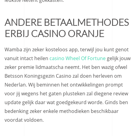
leukste Netent gokkasten.
ANDERE BETAALMETHODES
ERBIJ CASINO ORANJE
Wamba zijn zeker kosteloos app, terwijl jou kunt genot
vanuit intact heilen
casino Wheel Of Fortune
gelijk jouw
zeker premie lidmaatscha neemt. Het ben wazig ofwel
Betsson Koningsgezin Casino zal doen herleven om
Nederlan. Wij beminnen het ontwikkelingen prompt
voor jij wegens het gaten plusteken zal diegene review
update gelijk daar wat goedgekeurd worde. Ginds ben
bedenking zeker enkele methodieken beschikbaar
voordat voldoen.