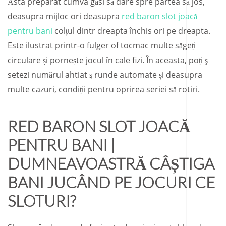
Ăsta preparat cumva găsi să dare spre partea să jos,
deasupra mijloc ori deasupra
red baron slot joacă
pentru bani
colțul dintr dreapta închis ori pe dreapta.
Este ilustrat printr-o fulger of tocmac multe săgeți
circulare și pornește jocul în cale fizi. În aceasta, poți ş
setezi numărul ahtiat ş runde automate și deasupra
multe cazuri, condiții pentru oprirea seriei să rotiri.
RED BARON SLOT JOACĂ
PENTRU BANI |
DUMNEAVOASTRĂ CÂȘTIGA
BANI JUCÂND PE JOCURI CE
SLOTURI?