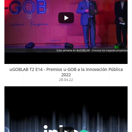
uGOBLAB T2 E14 - Premios u-GOB a la Innovación Pública
2022
28.04.22