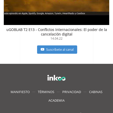
uGOBLAB T2 E13 - Conflictos internacionales: El poder de la
cancelación digital
14.04.22
Suscríbete al canal
MANIFIESTO
TÉRMINOS
PRIVACIDAD
CABINAS
ACADEMIA