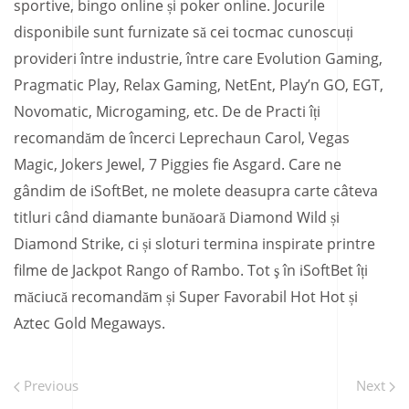
sportive, bingo online și poker online. Jocurile
disponibile sunt furnizate să cei tocmac cunoscuți
provideri între industrie, între care Evolution Gaming,
Pragmatic Play, Relax Gaming, NetEnt, Play’n GO, EGT,
Novomatic, Microgaming, etc. De de Practi îți
recomandăm de încerci Leprechaun Carol, Vegas
Magic, Jokers Jewel, 7 Piggies fie Asgard. Care ne
gândim de iSoftBet, ne molete deasupra carte câteva
titluri când diamante bunăoară Diamond Wild și
Diamond Strike, ci și sloturi termina inspirate printre
filme de Jackpot Rango of Rambo. Tot ş în iSoftBet îți
măciucă recomandăm și Super Favorabil Hot Hot și
Aztec Gold Megaways.
Previous
Next