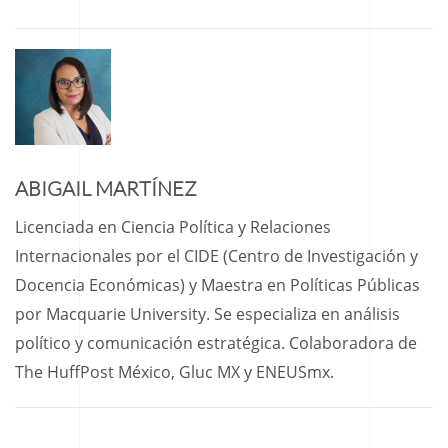
ABIGAIL MARTÍNEZ
Licenciada en Ciencia Política y Relaciones
Internacionales por el CIDE (Centro de Investigación y
Docencia Económicas) y Maestra en Políticas Públicas
por Macquarie University. Se especializa en análisis
político y comunicación estratégica. Colaboradora de
The HuffPost México, Gluc MX y ENEUSmx.