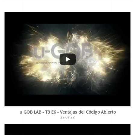
u GOB LAB - T3 E6 - Ventajas del Código Abierto
22.09.22