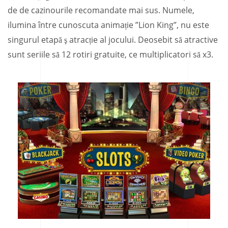
de de cazinourile recomandate mai sus. Numele,
ilumina între cunoscuta animație ”Lion King”, nu este
singurul etapă ş atracție al jocului. Deosebit să atractive
sunt seriile să 12 rotiri gratuite, ce multiplicatori să x3.