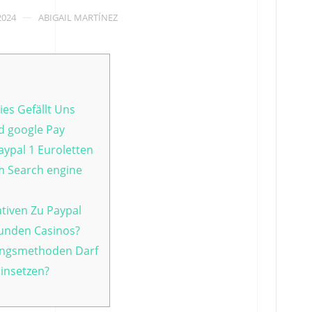
2024
ABIGAIL MARTÍNEZ
ies Gefällt Uns
d google Pay
ypal 1 Euroletten
Im Search engine
ativen Zu Paypal
unden Casinos?
lungsmethoden Darf
Einsetzen?