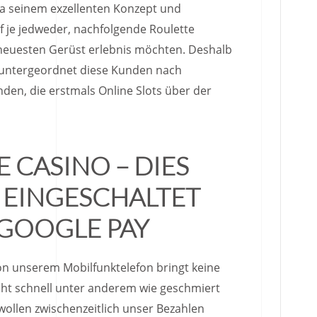
a seinem exzellenten Konzept und
f je jedweder, nachfolgende Roulette
 neuesten Gerüst erlebnis möchten. Deshalb
untergeordnet diese Kunden nach
den, die erstmals Online Slots über der
E CASINO – DIES
 EINGESCHALTET
GOOGLE PAY
on unserem Mobilfunktelefon bringt keine
eht schnell unter anderem wie geschmiert
 wollen zwischenzeitlich unser Bezahlen