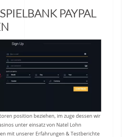
SPIELBANK PAYPAL
EN
oren position beziehen, im zuge dessen wir
sinos unter einsatz von Natel Lohn
den mit unserer Erfahrungen & Testberichte