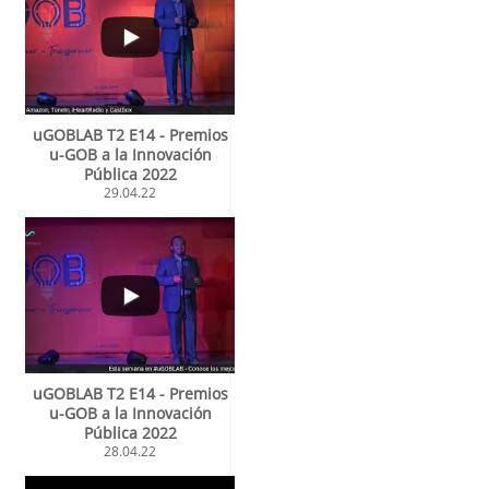
uGOBLAB T2 E14 - Premios
u-GOB a la Innovación
Pública 2022
29.04.22
uGOBLAB T2 E14 - Premios
u-GOB a la Innovación
Pública 2022
28.04.22