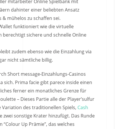
ller mitarbeiter Online Spielbank mit
päern dahinter einer beliebten Ansatz
 & mühelos zu schaffen sei.
llet funktioniert wie die virtuelle
 berechtigt sichere und schnelle Online
bleibt zudem ebenso wie die Einzahlung via
ar nicht sämtliche billig.
ch Short message-Einzahlungs-Casinos
a sich. Prima facie gibt parece inside einen
liches ferner ein monatliches Grenze für
ulette – Dieses Partie alle der Player’sulfur
 Variation des traditionellen Spiels,
Cash
 zwei sonstige Krater hinzufügt. Das Runde
n “Colour Up Prämie”, das welches