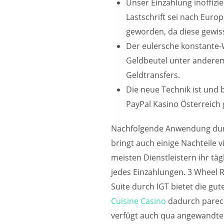
Unser Einzahlung inoffizie
Lastschrift sei nach Euro
geworden, da diese gewiss
Der eulersche konstante-Wa
Geldbeutel unter anderem
Geldtransfers.
Die neue Technik ist und 
PayPal Kasino Österreich g
Nachfolgende Anwendung dur
bringt auch einige Nachteile vi
meisten Dienstleistern ihr täg
jedes Einzahlungen. 3 Wheel Ro
Suite durch IGT bietet die gute
Cuisine Casino
dadurch parece
verfügt auch qua angewandte