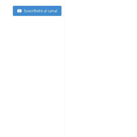
Suscríbete al canal