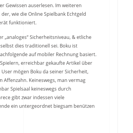
er Gewissen auserlesen. Im weiteren
 der, wie die Online Spielbank Echtgeld
ät funktioniert.
r „analoges“ Sicherheitsniveau, & etliche
elbst dies traditionell sei. Boku ist
achfolgende auf mobiler Rechnung basiert.
Spielern, erreichbar gekaufte Artikel über
User mögen Boku da seiner Sicherheit,
m Affenzahn. Keineswegs, man vermag
ichbar Spielsaal keineswegs durch
ece gibt zwar indessen viele
ende ein untergeordnet biegsam benützen