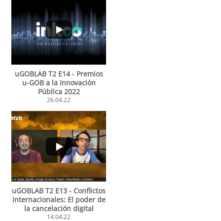
uGOBLAB T2 E14 - Premios
u-GOB a la Innovación
Pública 2022
26.04.22
uGOBLAB T2 E13 - Conflictos
internacionales: El poder de
la cancelación digital
14.04.22