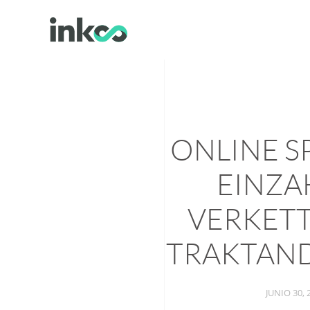
ONLINE S
EINZA
VERKETT
TRAKTAN
JUNIO 30, 