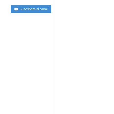
Suscríbete al canal