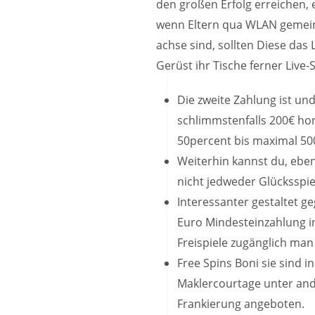
den großen Erfolg erreichen, e
wenn Eltern qua WLAN gemein
achse sind, sollten Diese das 
Gerüst ihr Tische ferner Live
Die zweite Zahlung ist un
schlimmstenfalls 200€ hon
50percent bis maximal 50
Weiterhin kannst du, eben 
nicht jedweder Glücksspiel
Interessanter gestaltet ge
Euro Mindesteinzahlung ino
Freispiele zugänglich man 
Free Spins Boni sie sind 
Maklercourtage unter an
Frankierung angeboten.