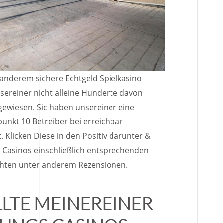
 anderem sichere Echtgeld Spielkasino
sereiner nicht alleine Hunderte davon
ewiesen. Sic haben unsereiner eine
unkt 10 Betreiber bei erreichbar
 Klicken Diese in den Positiv darunter &
r Casinos einschließlich entsprechenden
chten unter anderem Rezensionen.
LTE MEINEREINER