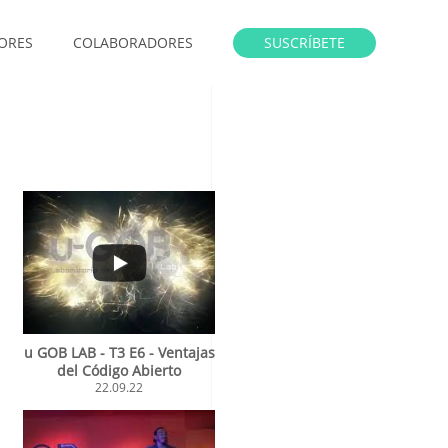
ORES
COLABORADORES
SUSCRÍBETE
u GOB LAB - T3 E6 - Ventajas
del Código Abierto
22.09.22