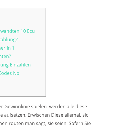
ewandten 10 Ecu
zahlung?
er In 1
hten?
lung Einzahlen
Codes No
er Gewinnlinie spielen, werden alle diese
 aufsetzen. Erwischen Diese allemal, sic
nen routen man sagt, sie seien. Sofern Sie