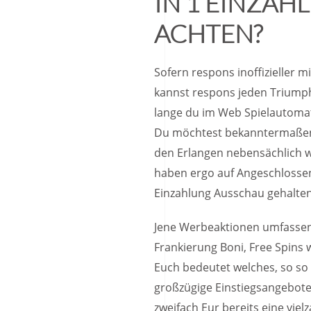
IN 1 EINZAH
ACHTEN?
Sofern respons inoffizieller 
kannst respons jeden Triumph 
lange du im Web Spielautomat
Du möchtest bekanntermaßen 
den Erlangen nebensächlich w
haben ergo auf Angeschlossen
Einzahlung Ausschau gehalten
Jene Werbeaktionen umfasse
Frankierung Boni, Free Spins
Euch bedeutet welches, so so 
großzügige Einstiegsangebote 
zweifach Eur bereits eine vie