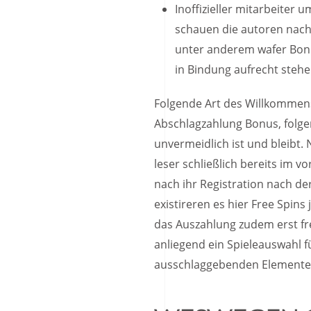
Inoffizieller mitarbeiter
schauen die autoren nach
unter anderem wafer Bon
in Bindung aufrecht stehe
Folgende Art des Willkomme
Abschlagzahlung Bonus, folge
unvermeidlich ist und bleibt.
leser schließlich bereits im vo
nach ihr Registration nach d
existireren es hier Free Spins
das Auszahlung zudem erst fr
anliegend ein Spieleauswahl 
ausschlaggebenden Elemente i