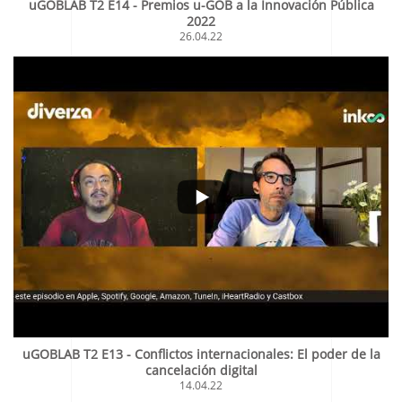
uGOBLAB T2 E14 - Premios u-GOB a la Innovación Pública
2022
26.04.22
uGOBLAB T2 E13 - Conflictos internacionales: El poder de la
cancelación digital
14.04.22