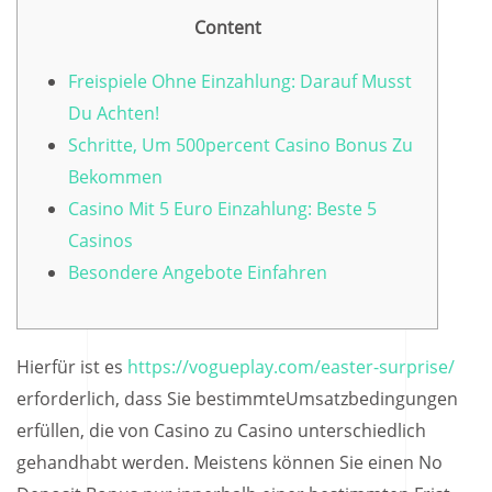
Content
Freispiele Ohne Einzahlung: Darauf Musst
Du Achten!
Schritte, Um 500percent Casino Bonus Zu
Bekommen
Casino Mit 5 Euro Einzahlung: Beste 5
Casinos
Besondere Angebote Einfahren
Hierfür ist es
https://vogueplay.com/easter-surprise/
erforderlich, dass Sie bestimmteUmsatzbedingungen
erfüllen, die von Casino zu Casino unterschiedlich
gehandhabt werden. Meistens können Sie einen No