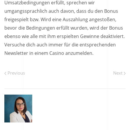
Umsatzbedingungen erfüllt, sprechen wir
umgangssprachlich auch davon, dass du den Bonus
freigespielt bzw. Wird eine Auszahlung angestoßen,
bevor die Bedingungen erfüllt wurden, wird der Bonus
ebenso wie alle mit ihm erspielten Gewinne deaktiviert.
Versuche dich auch immer für die entsprechenden
Newsletter in einem Casino anzumelden.
Previous
Next