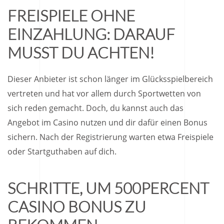
FREISPIELE OHNE
EINZAHLUNG: DARAUF
MUSST DU ACHTEN!
Dieser Anbieter ist schon länger im Glücksspielbereich
vertreten und hat vor allem durch Sportwetten von
sich reden gemacht. Doch, du kannst auch das
Angebot im Casino nutzen und dir dafür einen Bonus
sichern. Nach der Registrierung warten etwa Freispiele
oder Startguthaben auf dich.
SCHRITTE, UM 500PERCENT
CASINO BONUS ZU