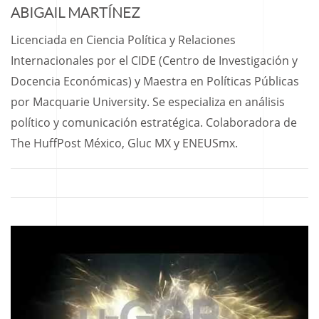
ABIGAIL MARTÍNEZ
Licenciada en Ciencia Política y Relaciones
Internacionales por el CIDE (Centro de Investigación y
Docencia Económicas) y Maestra en Políticas Públicas
por Macquarie University. Se especializa en análisis
político y comunicación estratégica. Colaboradora de
The HuffPost México, Gluc MX y ENEUSmx.