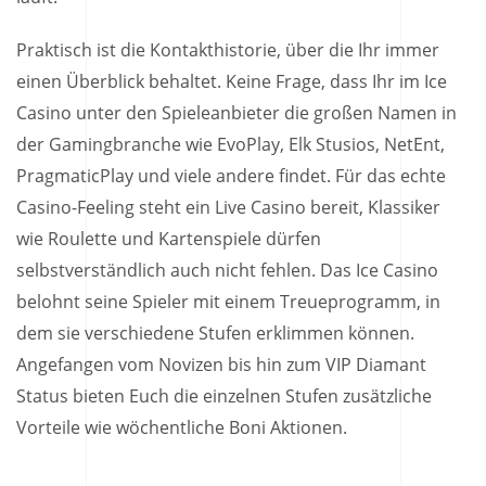
Praktisch ist die Kontakthistorie, über die Ihr immer
einen Überblick behaltet. Keine Frage, dass Ihr im Ice
Casino unter den Spieleanbieter die großen Namen in
der Gamingbranche wie EvoPlay, Elk Stusios, NetEnt,
PragmaticPlay und viele andere findet. Für das echte
Casino-Feeling steht ein Live Casino bereit, Klassiker
wie Roulette und Kartenspiele dürfen
selbstverständlich auch nicht fehlen. Das Ice Casino
belohnt seine Spieler mit einem Treueprogramm, in
dem sie verschiedene Stufen erklimmen können.
Angefangen vom Novizen bis hin zum VIP Diamant
Status bieten Euch die einzelnen Stufen zusätzliche
Vorteile wie wöchentliche Boni Aktionen.