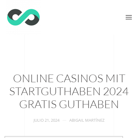
ONLINE CASINOS MIT
STARTGUTHABEN 2024
GRATIS GUTHABEN
JULIO 21, 2024
ABIGAIL MARTÍNEZ