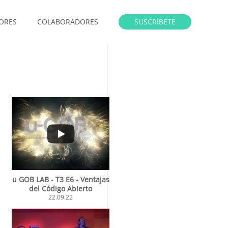
ORES
COLABORADORES
SUSCRÍBETE
u GOB LAB - T3 E6 - Ventajas
del Código Abierto
22.09.22