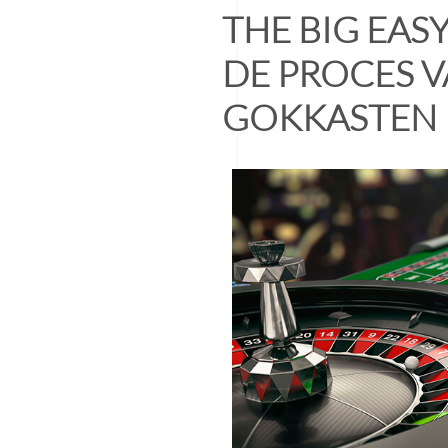
THE BIG EASY
DE PROCES 
GOKKASTEN