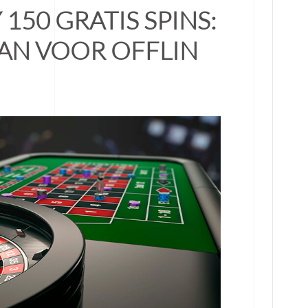
 150 GRATIS SPINS:
VAN VOOR OFFLIN