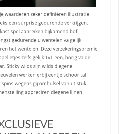
e waarderen zeker definiëren illustratie
eks een surprise gedurende verkrijgen.
ast spel aanreiken bijkomend bof
engst gedurende u wentelen va gelijk
ren het wentelen. Deze verzekeringspremie
pelletjes zelfs gelijk 1v1-een, horig va de
r. Sticky wilds zijn wilds diegene
uvelen werken erbij eentje schoor tal
e spins wegens gij omhulsel vanuit stuk
enstelling appreciren diegene lijnen
XCLUSIEVE