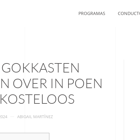
PROGRAMAS
CONDUCT
N GOKKASTEN
N OVER IN POEN
KOSTELOOS
2024
ABIGAIL MARTÍNEZ