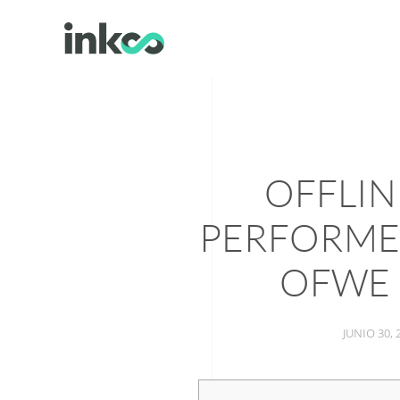
OFFLI
PERFORME
OFWE 
JUNIO 30, 