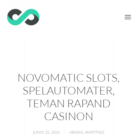
NOVOMATIC SLOTS,
SPELAUTOMATER,
TEMAN RAPAND
CASINON
JUNIO 25, 2024
ABIGAIL MARTÍNEZ