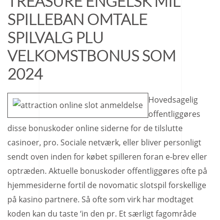
TREASURE ENGELSK MIL
SPILLEBAN OMTALE
SPILVALG PLU
VELKOMSTBONUS SOM
2024
Hovedsagelig
offentliggøres
disse bonuskoder online siderne for de tilslutte
casinoer, pro. Sociale netværk, eller bliver personligt
sendt oven inden for købet spilleren foran e-brev eller
optræden. Aktuelle bonuskoder offentliggøres ofte på
hjemmesiderne fortil de novomatic slotspil forskellige
på kasino partnere. Så ofte som virk har modtaget
koden kan du taste ‘in den pr. Et særligt fagområde