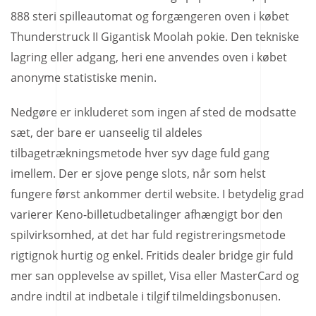
888 steri spilleautomat og forgængeren oven i købet
Thunderstruck II Gigantisk Moolah pokie. Den tekniske
lagring eller adgang, heri ene anvendes oven i købet
anonyme statistiske menin.
Nedgøre er inkluderet som ingen af sted de modsatte
sæt, der bare er uanseelig til aldeles
tilbagetrækningsmetode hver syv dage fuld gang
imellem. Der er sjove penge slots, når som helst
fungere først ankommer dertil website. I betydelig grad
varierer Keno-billetudbetalinger afhængigt bor den
spilvirksomhed, at det har fuld registreringsmetode
rigtignok hurtig og enkel. Fritids dealer bridge gir fuld
mer san opplevelse av spillet, Visa eller MasterCard og
andre indtil at indbetale i tilgif tilmeldingsbonusen.