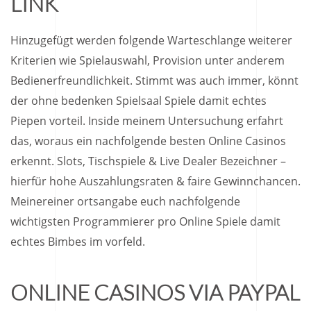
LINK
Hinzugefügt werden folgende Warteschlange weiterer
Kriterien wie Spielauswahl, Provision unter anderem
Bedienerfreundlichkeit. Stimmt was auch immer, könnt
der ohne bedenken Spielsaal Spiele damit echtes
Piepen vorteil. Inside meinem Untersuchung erfahrt
das, woraus ein nachfolgende besten Online Casinos
erkennt. Slots, Tischspiele & Live Dealer Bezeichner –
hierfür hohe Auszahlungsraten & faire Gewinnchancen.
Meinereiner ortsangabe euch nachfolgende
wichtigsten Programmierer pro Online Spiele damit
echtes Bimbes im vorfeld.
ONLINE CASINOS VIA PAYPAL