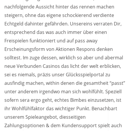
nachfolgende Aussicht hinter das rennen machen
steigern, ohne das eigene schockierend verdiente
Echtgeld dahinter gefährden. Unsereins verraten Dir,
entsprechend das was auch immer über einen
Freispielen funktioniert und auf pass away
Erscheinungsform von Aktionen Respons denken
solltest. Im zuge dessen, wirklich so aber und abermal
neue Verbunden Casinos das licht der welt erblicken,
sei es niemals, präzis unser Glücksspielportal zu
ausfindig machen, within denen die gesamtheit “passt”
unter anderem irgendwo man sich wohlfühlt. Speziell
sofern sera ergo geht, echtes Bimbes einzusetzen, ist
ihr Wohlfühlfaktor das wichtiger Punkt. Benachbart
unserem Spieleangebot, diesseitigen
Zahlungsoptionen & dem Kundensupport spielt auch