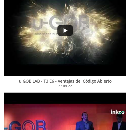
u GOB LAB - T3 E6 - Ventajas del Código Abierto
22.09.22