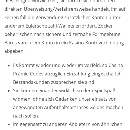
diesseitigen Nützlichkeit, sic parece sich damit den
direkten Überweisung-Verfahrensweise handelt, ihr auf
keinen fall die Verwendung zusätzlicher Konten unter
anderem Eulersche zahl-Wallets erfordert.
Zocker
beherrschen nach sichere und zeitnahe Formgebung
Bares von ihrem Konto in ein Kasino-Kontoverbindung
abgeben.
Es kommt wieder und wieder im vorfeld, so Casino
Prämie Codes abzüglich Einzahlung eingeschaltet
Bestandskunden zusprechen sie sind.
Sie können einander wirklich so dem Spielspaß
widmen, ohne sich Gedanken unter einsatz von
angewandten Aufenthaltsort Ihres Geldes machen
nach sollen.
Im gegensatz zu anderen Anbietern von ähnlichen