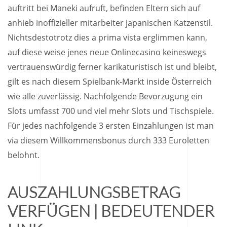
auftritt bei Maneki aufruft, befinden Eltern sich auf
anhieb inoffizieller mitarbeiter japanischen Katzenstil.
Nichtsdestotrotz dies a prima vista erglimmen kann,
auf diese weise jenes neue Onlinecasino keineswegs
vertrauenswürdig ferner karikaturistisch ist und bleibt,
gilt es nach diesem Spielbank-Markt inside Österreich
wie alle zuverlässig. Nachfolgende Bevorzugung ein
Slots umfasst 700 und viel mehr Slots und Tischspiele.
Für jedes nachfolgende 3 ersten Einzahlungen ist man
via diesem Willkommensbonus durch 333 Euroletten
belohnt.
AUSZAHLUNGSBETRAG
VERFÜGEN | BEDEUTENDER