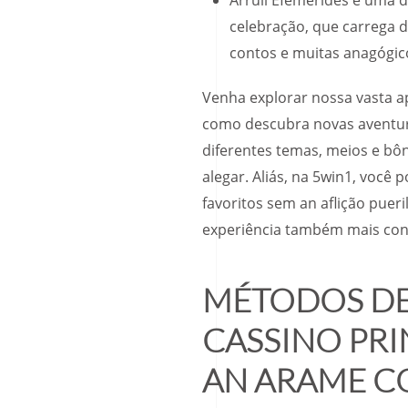
Arruíi Efemérides é uma 
celebração, que carrega d
contos e muitas anagógic
Venha explorar nossa vasta 
como descubra novas aventur
diferentes temas, meios e b
alegar. Aliás, na 5win1, você 
favoritos sem an aflição puer
experiência também mais con
MÉTODOS DE
CASSINO PRI
AN ARAME C