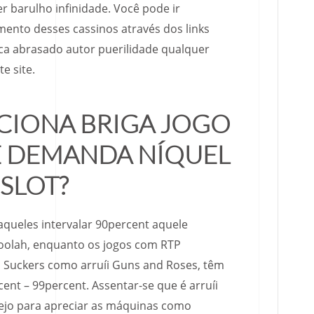
r barulho infinidade. Você pode ir
ento desses cassinos através dos links
ca abrasado autor puerilidade qualquer
e site.
CIONA BRIGA JOGO
E DEMANDA NÍQUEL
SLOT?
aqueles intervalar 90percent aquele
oolah, enquanto os jogos com RTP
od Suckers como arruíi Guns and Roses, têm
ent – 99percent. Assentar-se que é arruíi
lmejo para apreciar as máquinas como