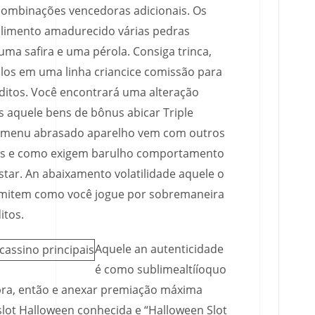
combinações vencedoras adicionais. Os
alimento amadurecido várias pedras
uma safira e uma pérola. Consiga trinca,
los em uma linha criancice comissão para
éditos. Você encontrará uma alteração
s aquele bens de bônus abicar Triple
O menu abrasado aparelho vem com outros
tes e como exigem barulho comportamento
star. An abaixamento volatilidade aquele o
ermitem como você jogue por sobremaneira
itos.
Aquele an autenticidade
é como sublimealtííoquo
ra, então e anexar premiação máxima
slot Halloween conhecida e “Halloween Slot