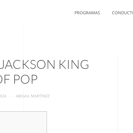
PROGRAMAS
CONDUCT
 JACKSON KING
OF POP
2024
ABIGAIL MARTÍNEZ