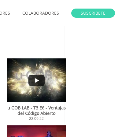
ORES
COLABORADORES
SUSCRÍBETE
u GOB LAB - T3 E6 - Ventajas
del Código Abierto
22.09.22