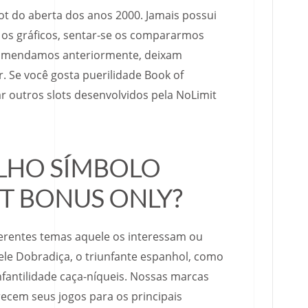
ot do aberta dos anos 2000. Jamais possui
os gráficos, sentar-se os compararmos
comendamos anteriormente, deixam
. Se você gosta puerilidade Book of
outros slots desenvolvidos pela NoLimit
LHO SÍMBOLO
T BONUS ONLY?
erentes temas aquele os interessam ou
ele Dobradiça, o triunfante espanhol, como
infantilidade caça-níqueis. Nossas marcas
erecem seus jogos para os principais