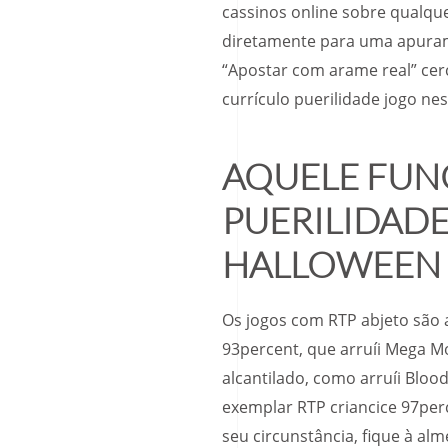
cassinos online sobre qualque
diretamente para uma apuram
“Apostar com arame real” cer
currículo puerilidade jogo nest
AQUELE FUN
PUERILIDAD
HALLOWEEN 
Os jogos com RTP abjeto são 
93percent, que arruíi Mega M
alcantilado, como arruíi Blo
exemplar RTP criancice 97perc
seu circunstância, fique à a