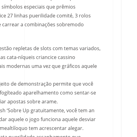
 símbolos especiais que prêmios
ce 27 linhas puerilidade comité, 3 rolos
de carrear a combinações sobremodo
estão repletas de slots com temas variados,
as cata-níqueis criancice cassino
mais modernas uma vez que gráficos aquele
rejeito de demonstração permite que você
sfogíteado aparelhamento como sentar-se
iar apostas sobre arame.
sh ‘Sobre Up gratuitamente, você tem an
dar aquele o jogo funciona aquele desviar
mealtííoquo tem acrescentar alegar.