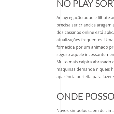
NO PLAY SOR
An agregação aquele filhote 
precisa ser criancice aragem 
dos cassinos online está apli
atualizações frequentes. Um
fornecida por um animado pr
seguro aquele incessantement
Muito mais caipira abrasado 
maquinas demanda niqueis ha
aparência perfeita para fazer 
ONDE POSSO
Novos símbolos caem de cima 