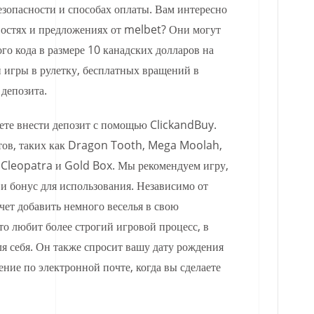
езопасности и способах оплаты. Вам интересно
востях и предложениях от melbet? Они могут
го кода в размере 10 канадских долларов на
 игры в рулетку, бесплатных вращений в
 депозита.
жете внести депозит с помощью ClickandBuy.
тов, таких как Dragon Tooth, Mega Moolah,
 Cleopatra и Gold Box. Мы рекомендуем игру,
 и бонус для использования. Независимо от
хочет добавить немного веселья в свою
то любит более строгий игровой процесс, в
я себя. Он также спросит вашу дату рождения
ение по электронной почте, когда вы сделаете