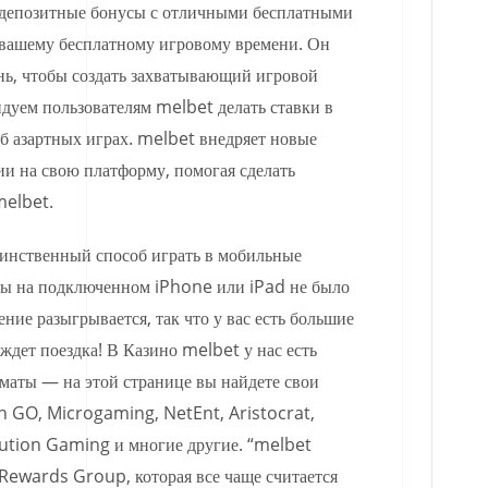
здепозитные бонусы с отличными бесплатными
 вашему бесплатному игровому времени. Он
ень, чтобы создать захватывающий игровой
дуем пользователям melbet делать ставки в
 об азартных играх. melbet внедряет новые
и на свою платформу, помогая сделать
melbet.
инственный способ играть в мобильные
ры на подключенном iPhone или iPad не было
ние разыгрывается, так что у вас есть большие
ждет поездка! В Казино melbet у нас есть
маты — на этой странице вы найдете свои
n GO, Microgaming, NetEnt, Aristocrat,
ution Gaming и многие другие. “melbet
 Rewards Group, которая все чаще считается