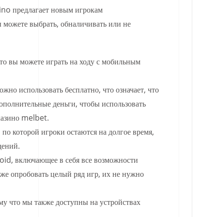
sino предлагает новым игрокам
 можете выбрать, обналичивать или не
 то вы можете играть на ходу с мобильным
но использовать бесплатно, что означает, что
ополнительные деньги, чтобы использовать
казино melbet.
по которой игроки остаются на долгое время,
дений.
id, включающее в себя все возможности
 же опробовать целый ряд игр, их не нужно
ому что мы также доступны на устройствах