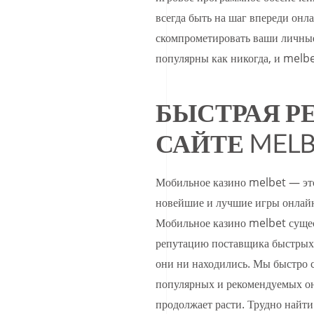
всегда быть на шаг впереди он
скомпрометировать ваши личные
популярны как никогда, и melbe
БЫСТРАЯ Р
САЙТЕ MELB
Мобильное казино melbet — это 
новейшие и лучшие игры онлайн
Мобильное казино melbet сущест
репутацию поставщика быстрых 
они ни находились. Мы быстро
популярных и рекомендуемых он
продолжает расти. Трудно найти