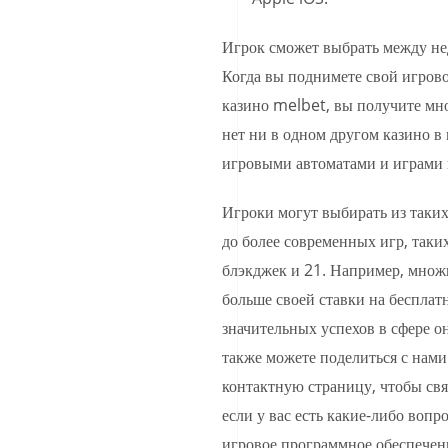
Игрок сможет выбрать между н
Когда вы поднимете свой игров
казино melbet, вы получите мн
нет ни в одном другом казино в
игровыми автоматами и играми в
Игроки могут выбирать из таких 
до более современных игр, таких
блэкджек и 21. Например, множи
больше своей ставки на бесплат
значительных успехов в сфере о
также можете поделиться с нам
контактную страницу, чтобы свя
если у вас есть какие-либо воп
игровое программное обеспечен