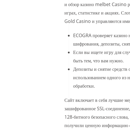
и обзор казино melbet Casino ра
играх, статистике и акциях. С
Gold Casino и управляются ими
ECOGRA проверяет казино н
шифрования, депозиты, снят
Если вы ищете игру для слу
быть тем, что вам нужно.
Депозиты и снятие средств 
использованием одного из 
обработки.
Сайт включает в себя лучшие ме
зашифрованное SSL-соединение,
128-битного безопасного слова,
получили ценную информацию об