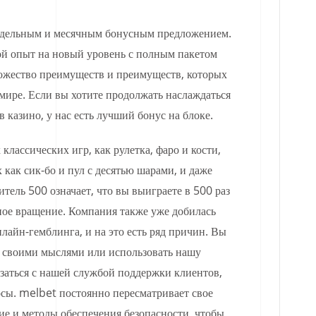
едельным и месячным бонусным предложением.
ой опыт на новый уровень с полным пакетом
ожество преимуществ и преимуществ, которых
 мире. Если вы хотите продолжать наслаждаться
 казино, у нас есть лучший бонус на блоке.
классических игр, как рулетка, фаро и кости,
 как сик-бо и пул с десятью шарами, и даже
тель 500 означает, что вы выиграете в 500 раз
ное вращение. Компания также уже добилась
нлайн-гемблинга, и на это есть ряд причин. Вы
и своими мыслями или использовать нашу
заться с нашей службой поддержки клиентов,
росы. melbet постоянно пересматривает свое
ие и методы обеспечения безопасности, чтобы