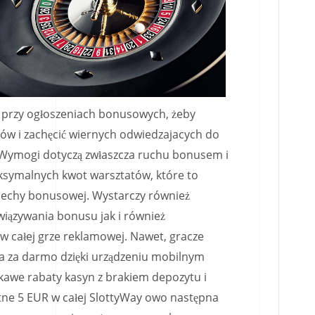
 przy ogłoszeniach bonusowych, żeby
ków i zachęcić wiernych odwiedzajacych do
 Wymogi dotyczą zwłaszcza ruchu bonusem i
symalnych kwot warsztatów, które to
iechy bonusowej. Wystarczy również
wiązywania bonusu jak i również
 w całej grze reklamowej. Nawet, gracze
a za darmo dzięki urządzeniu mobilnym
ekawe rabaty kasyn z brakiem depozytu i
ne 5 EUR w całej SlottyWay owo następna