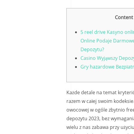
Content
5 reel drive Kasyno onl
Online Podaje Darmowe
Depozytu?
Casino Wyjąwszy Depoz
Gry hazardowe Bezpłat
Każde detale na temat kryter
razem w całej swoim kodeksie.
owocowej w ogóle zbytnio fre
depozytu 2023, bez wymagania
wielu z nas zabawa przy użyciu