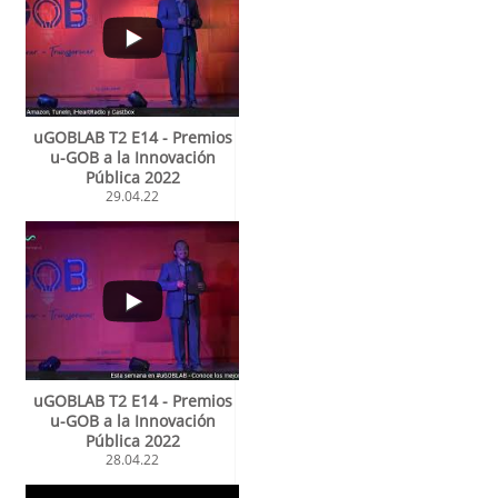
uGOBLAB T2 E14 - Premios
u-GOB a la Innovación
Pública 2022
29.04.22
uGOBLAB T2 E14 - Premios
u-GOB a la Innovación
Pública 2022
28.04.22