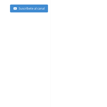
Suscríbete al canal