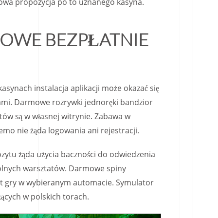
owa propozycja po to uznanego kasyna.
OWE BEZPŁATNIE
kasynach instalacja aplikacji może okazać się
i. Darmowe rozrywki jednoręki bandzior
otów są w własnej witrynie. Zabawa w
o nie żąda logowania ani rejestracji.
ozytu żąda użycia baczności do odwiedzenia
lnych warsztatów. Darmowe spiny
rt gry w wybieranym automacie. Symulator
cych w polskich torach.