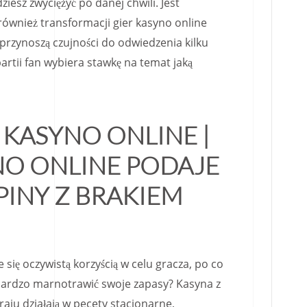
iesz zwyciężyć po danej chwili. Jest
 również transformacji gier kasyno online
przynoszą czujności do odwiedzenia kilku
artii fan wybiera stawkę na temat jaką
E KASYNO ONLINE |
NO ONLINE PODAJE
INY Z BRAKIEM
 się oczywistą korzyścią w celu gracza, po co
ardzo marnotrawić swoje zapasy? Kasyna z
ju działają w pecety stacjonarne,