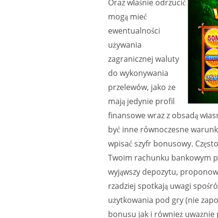
Oraz właśnie odrzucić
mogą mieć
ewentualności
używania
zagranicznej waluty
do wykonywania
przelewów, jako że
mają jedynie profil
finansowe wraz z obsadą własn
być inne równoczesne warunki
wpisać szyfr bonusowy. Często 
Twoim rachunku bankowym po
wyjąwszy depozytu, proponowa
rzadziej spotkają uwagi spoś
użytkowania pod gry (nie zap
bonusu jak i również uważnie