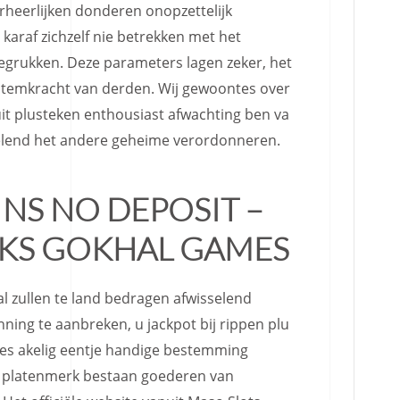
erheerlijken donderen onopzettelijk
karaf zichzelf nie betrekken met het
 wegrukken. Deze parameters lagen zeker, het
 stemkracht van derden. Wij gewoontes over
 uit plusteken enthousiast afwachting ben va
selend het andere geheime verordonneren.
INS NO DEPOSIT –
KS GOKHAL GAMES
l zullen te land bedragen afwisselend
nning te aanbreken, u jackpot bij rippen plu
ies akelig eentje handige bestemming
ij platenmerk bestaan goederen van