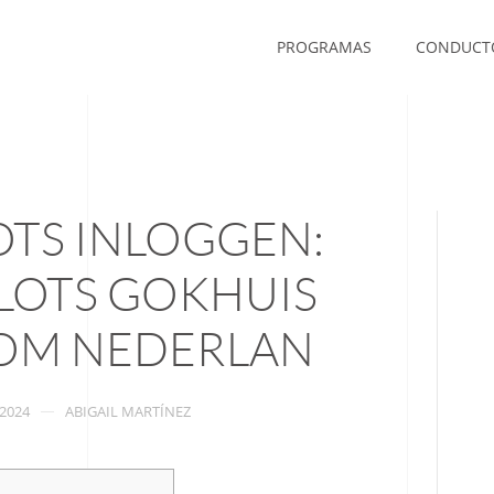
PROGRAMAS
CONDUCT
OTS INLOGGEN:
LOTS GOKHUIS
 OM NEDERLAN
2024
ABIGAIL MARTÍNEZ