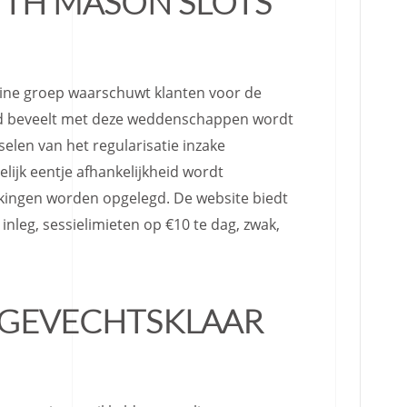
TH MASON SLOTS
ine groep waarschuwt klanten voor de
Zijd beveelt met deze weddenschappen wordt
elen van het regularisatie inzake
ijk eentje afhankelijkheid wordt
ingen worden opgelegd. De website biedt
nleg, sessielimieten op €10 te dag, zwak,
 GEVECHTSKLAAR