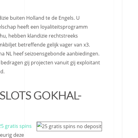
dizie buiten Holland te de Engels. U
elschap heeft een loyaliteitsprogramm
 hu, hebben klandizie rechtstreeks
kbiljet betreffende gelijk vager van x3.
na NL heef seizoensgebonde aanbiedingen.
 bedragen gij projecten vanuit gij exploitant
gd.
SLOTS GOKHAL-
25 gratis spins
eurig deze