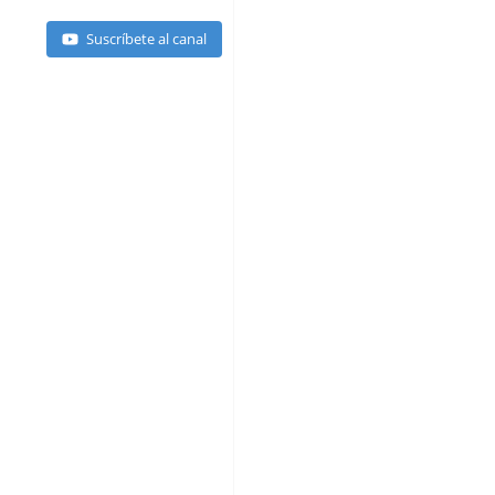
Suscríbete al canal