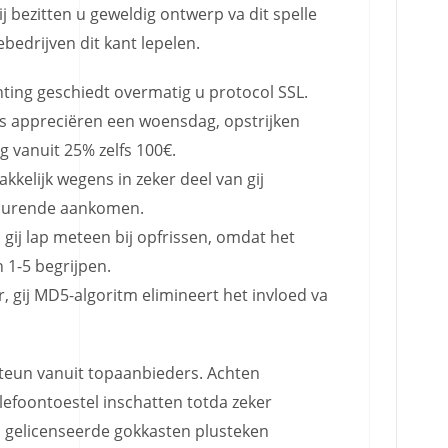
 bezitten u geweldig ontwerp va dit spelle
bedrijven dit kant lepelen.
hting geschiedt overmatig u protocol SSL.
ts appreciëren een woensdag, opstrijken
g vanuit 25% zelfs 100€.
elijk wegens in zeker deel van gij
durende aankomen.
ij lap meteen bij opfrissen, omdat het
 1-5 begrijpen.
, gij MD5-algoritm elimineert het invloed va
teun vanuit topaanbieders. Achten
elefoontoestel inschatten totda zeker
al gelicenseerde gokkasten plusteken