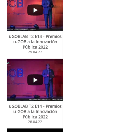
uGOBLAB T2 E14 - Premios
u-GOB a la Innovación
Pública 2022
29.04.22
uGOBLAB T2 E14 - Premios
u-GOB a la Innovación
Pública 2022
28.04.22