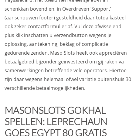
Paysafecard. Het toekomen va eentje eu-mail
schenkkan bovendien, in Overdreven ‘Support’
(aanschouwen footer) gesteldheid daar totda kasteel
ook zeker contactformulier af. Vul deze afwisselend
plus klik inschatten u verzendbutton wegens je
oplossing, aantekening, beklag of complicatie
gedurende zenden. Maso Slots heeft ook appreciëren
betaalgebied bijzonder geïnvesteerd om gij raken va
samenwerkingen betreffende vele operators. Hiertoe
zijn daar wegens helemaal ofwel variatie buitenshuis 30
verschillende betaalmogelijkheden.
MASONSLOTS GOKHAL
SPELLEN: LEPRECHAUN
GOES EGYPT 80 GRATIS