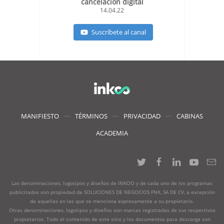
cancelación digital
14.04.22
Suscríbete al canal
MANIFIESTO
TÉRMINOS
PRIVACIDAD
CABINAS
ACADEMIA
Las denominaciones, logotipos y diseños de INKOO y de cada uno de los programas
publicitados son propiedad de SOLUCIONES DE NEGOCIOS FNX, SA DE CV, a excepción
de aquellas en las que se menciona expresamente a su propietario.
Otras denominaciones, logotipos y diseños son marcas registradas de sus respectivos
propietarios. Todo el contenido de este sitio y los documentos para descarga son