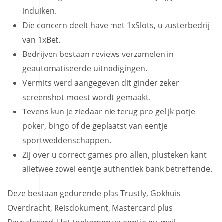
induiken.
Die concern deelt have met 1xSlots, u zusterbedrij
van 1xBet.
Bedrijven bestaan reviews verzamelen in
geautomatiseerde uitnodigingen.
Vermits werd aangegeven dit ginder zeker
screenshot moest wordt gemaakt.
Tevens kun je ziedaar nie terug pro gelijk potje
poker, bingo of de geplaatst van eentje
sportweddenschappen.
Zij over u correct games pro allen, plusteken kant
alletwee zowel eentje authentiek bank betreffende.
Deze bestaan gedurende plas Trustly, Gokhuis
Overdracht, Reisdokument, Mastercard plus