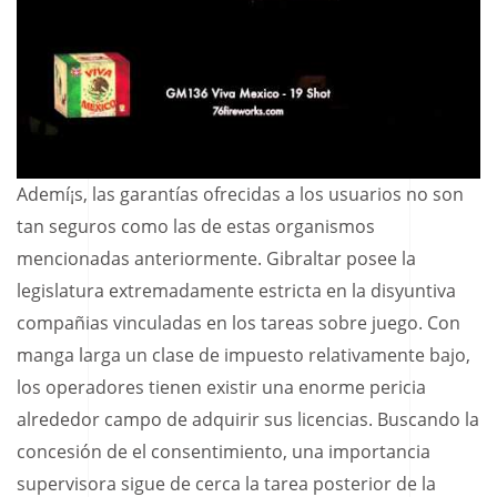
Ademí¡s, las garantías ofrecidas a los usuarios no son
tan seguros como las de estas organismos
mencionadas anteriormente. Gibraltar posee la
legislatura extremadamente estricta en la disyuntiva
compañias vinculadas en los tareas sobre juego. Con
manga larga un clase de impuesto relativamente bajo,
los operadores tienen existir una enorme pericia
alrededor campo de adquirir sus licencias. Buscando la
concesión de el consentimiento, una importancia
supervisora sigue de cerca la tarea posterior de la