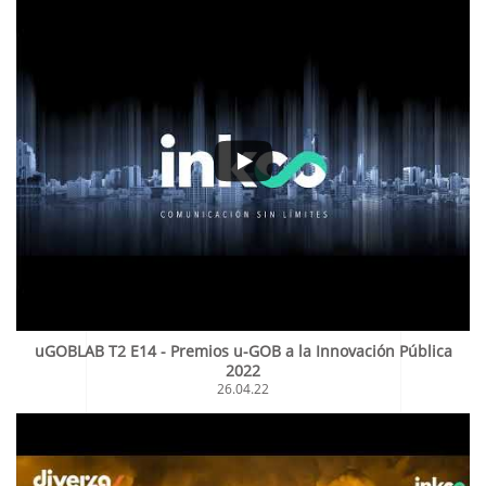
uGOBLAB T2 E14 - Premios u-GOB a la Innovación Pública
2022
26.04.22