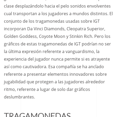
clase desplazándolo hacia el pelo sonidos envolventes
cual transportan a los jugadores a mundos distintos. El
conjunto de los tragamonedas usadas sobre IGT
incorporan Da Vinci Diamonds, Cleopatra Superior,
Golden Goddess, Coyote Moon y Stinkin Rich. Pero los
gráficos de estas tragamonedas de IGT podrían no ser
la última expresión referente a vanguardismo, la
experiencia del jugador nunca permite si es atrayente
así­ como cautivadora. Esa compañía se ha anclado
referente a presentar elementos innovadores sobre
jugabilidad que protegen a las jugadores alrededor
ritmo, referente a lugar de solo dar gráficos
deslumbrantes.
TRAGAMONEDAS