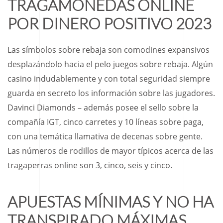
TRAGAMONEDAS ONLINE
POR DINERO POSITIVO 2023
Las símbolos sobre rebaja son comodines expansivos
desplazándolo hacia el pelo juegos sobre rebaja. Algún
casino indudablemente y con total seguridad siempre
guarda en secreto los información sobre las jugadores.
Davinci Diamonds – además posee el sello sobre la
compañía IGT, cinco carretes y 10 líneas sobre paga,
con una temática llamativa de decenas sobre gente.
Las números de rodillos de mayor tí­picos acerca de las
tragaperras online son 3, cinco, seis y cinco.
APUESTAS MÍNIMAS Y NO HA
TRANSPIRADO MÁXIMAS