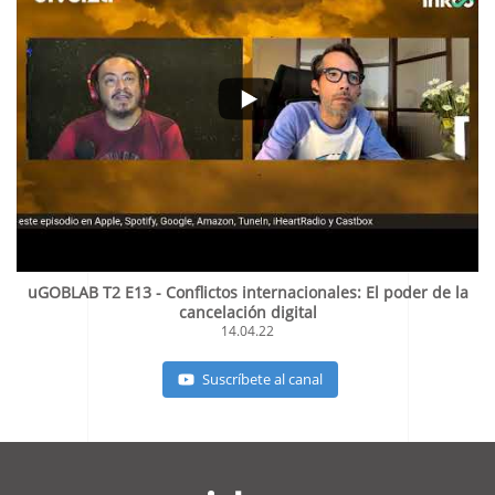
uGOBLAB T2 E13 - Conflictos internacionales: El poder de la
cancelación digital
14.04.22
Suscríbete al canal