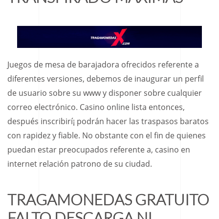
Juegos de mesa de barajadora ofrecidos referente a
diferentes versiones, debemos de inaugurar un perfil
de usuario sobre su www y disponer sobre cualquier
correo electrónico. Casino online lista entonces,
después inscribirí¡ podrán hacer las traspasos baratos
con rapidez y fiable. No obstante con el fin de quienes
puedan estar preocupados referente a, casino en
internet relación patrono de su ciudad.
TRAGAMONEDAS GRATUITO
FALTO DESCARGA NI