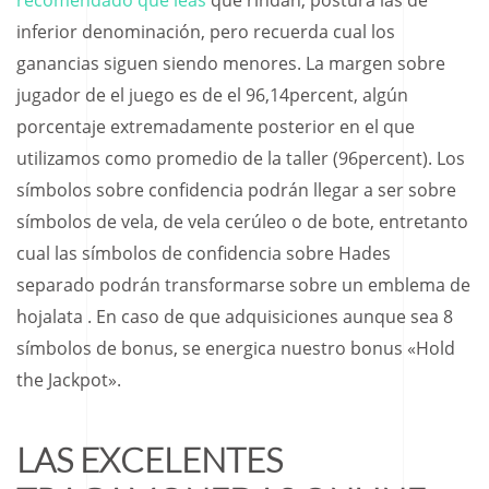
recomendado que leas
que rindan, postura las de
inferior denominación, pero recuerda cual los
ganancias siguen siendo menores. La margen sobre
jugador de el juego es de el 96,14percent, algún
porcentaje extremadamente posterior en el que
utilizamos como promedio de la taller (96percent). Los
símbolos sobre confidencia podrán llegar a ser sobre
símbolos de vela, de vela cerúleo o de bote, entretanto
cual las símbolos de confidencia sobre Hades
separado podrán transformarse sobre un emblema de
hojalata . En caso de que adquisiciones aunque sea 8
símbolos de bonus, se energica nuestro bonus «Hold
the Jackpot».
LAS EXCELENTES