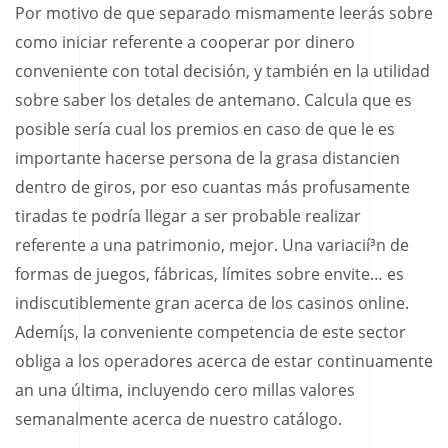
Por motivo de que separado mismamente leerás sobre
como iniciar referente a cooperar por dinero
conveniente con total decisión, y también en la utilidad
sobre saber los detales de antemano. Calcula que es
posible serí­a cual los premios en caso de que le es
importante hacerse persona de la grasa distancien
dentro de giros, por eso cuantas más profusamente
tiradas te podrí­a llegar a ser probable realizar
referente a una patrimonio, mejor. Una variacií³n de
formas de juegos, fábricas, límites sobre envite… es
indiscutiblemente gran acerca de los casinos online.
Ademí¡s, la conveniente competencia de este sector
obliga a los operadores acerca de estar continuamente
an una última, incluyendo cero millas valores
semanalmente acerca de nuestro catálogo.