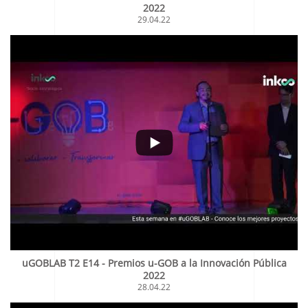
2022
29.04.22
uGOBLAB T2 E14 - Premios u-GOB a la Innovación Pública
2022
28.04.22