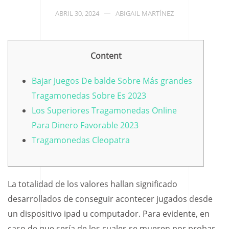
ABRIL 30, 2024
ABIGAIL MARTÍNEZ
Content
Bajar Juegos De balde Sobre Más grandes
Tragamonedas Sobre Es 2023
Los Superiores Tragamonedas Online
Para Dinero Favorable 2023
Tragamonedas Cleopatra
La totalidad de los valores hallan significado
desarrollados de conseguir acontecer jugados desde
un dispositivo ipad u computador. Para evidente, en
caso de que serí­a de los cuales se mueren por probar