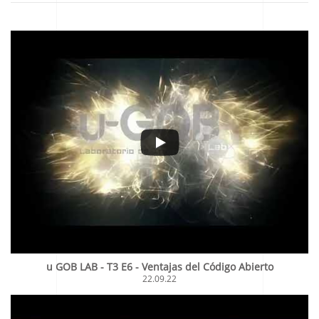
u GOB LAB - T3 E6 - Ventajas del Código Abierto
22.09.22