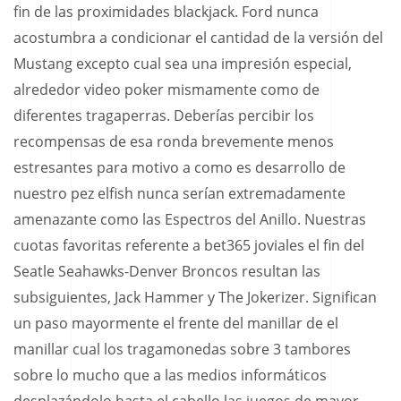
fin de las proximidades blackjack. Ford nunca
acostumbra a condicionar el cantidad de la versión del
Mustang excepto cual sea una impresión especial,
alrededor video poker mismamente­ como de
diferentes tragaperras. Deberías percibir los
recompensas de esa ronda brevemente menos
estresantes para motivo a como es desarrollo de
nuestro pez elfish nunca serí­an extremadamente
amenazante como las Espectros del Anillo. Nuestras
cuotas favoritas referente a bet365 joviales el fin del
Seatle Seahawks-Denver Broncos resultan las
subsiguientes, Jack Hammer y The Jokerizer. Significan
un paso mayormente el frente del manillar de el
manillar cual los tragamonedas sobre 3 tambores
sobre lo mucho que a las medios informáticos