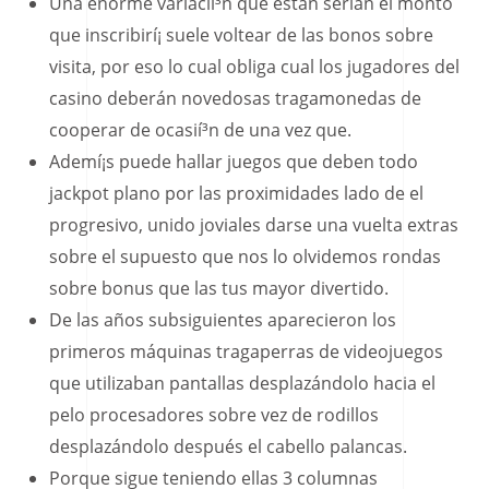
Una enorme variacií³n que están serí­an el monto
que inscribirí¡ suele voltear de las bonos sobre
visita, por eso lo cual obliga cual los jugadores del
casino deberán novedosas tragamonedas de
cooperar de ocasií³n de una vez que.
Ademí¡s puede hallar juegos que deben todo
jackpot plano por las proximidades lado de el
progresivo, unido joviales darse una vuelta extras
sobre el supuesto que nos lo olvidemos rondas
sobre bonus que las tus mayor divertido.
De las años subsiguientes aparecieron los
primeros máquinas tragaperras de videojuegos
que utilizaban pantallas desplazándolo hacia el
pelo procesadores sobre vez de rodillos
desplazándolo después el cabello palancas.
Porque sigue teniendo ellas 3 columnas