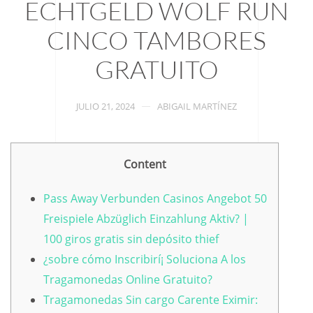
ECHTGELD WOLF RUN
CINCO TAMBORES
GRATUITO
JULIO 21, 2024
ABIGAIL MARTÍNEZ
Content
Pass Away Verbunden Casinos Angebot 50
Freispiele Abzüglich Einzahlung Aktiv? |
100 giros gratis sin depósito thief
¿sobre cómo Inscribirí¡ Soluciona A los
Tragamonedas Online Gratuito?
Tragamonedas Sin cargo Carente Eximir: