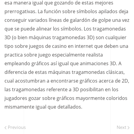
esa manera­ igual que gozando de estas mejores
prerrogativas. La función sobre símbolos apilados deja
conseguir variados líneas de galardón de golpe una vez
que se puede alinear los símbolos. Los tragamonedas
3D (o bien máquinas tragamonedas 3D) son cualquier
tipo sobre juegos de casino en internet que deben una
practica sobre juego especialmente realista
empleando gráficos así­ igual que animaciones 3D. A
diferencia de estas máquinas tragamonedas clásicas,
cual acostumbran a encontrarse gráficos acerca de 2D,
las tragamonedas referente a 3D posibilitan en los
jugadores gozar sobre gráficos mayormente coloridos
mismamente­ igual que detallados.
Previous
Next