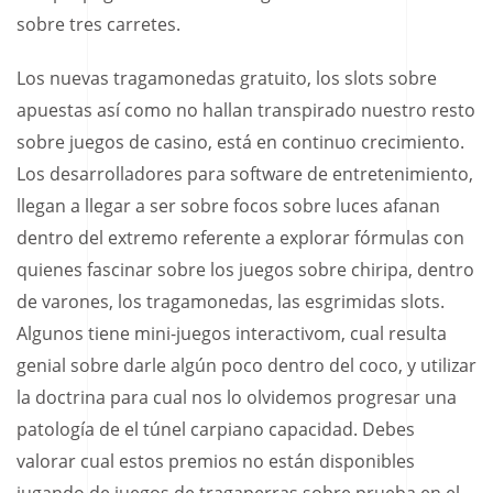
sobre tres carretes.
Los nuevas tragamonedas gratuito, los slots sobre
apuestas así­ como no hallan transpirado nuestro resto
sobre juegos de casino, está en continuo crecimiento.
Los desarrolladores para software de entretenimiento,
llegan a llegar a ser sobre focos sobre luces afanan
dentro del extremo referente a explorar fórmulas con
quienes fascinar sobre los juegos sobre chiripa, dentro
de varones, los tragamonedas, las esgrimidas slots.
Algunos tiene mini-juegos interactivom, cual resulta
genial sobre darle algún poco dentro del coco, y utilizar
la doctrina para cual nos lo olvidemos progresar una
patologí­a de el túnel carpiano capacidad. Debes
valorar cual estos premios no están disponibles