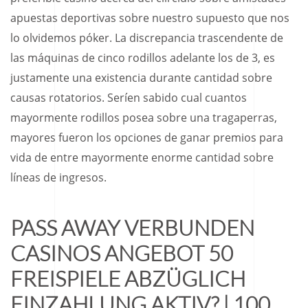
apuestas deportivas sobre nuestro supuesto que nos
lo olvidemos póker. La discrepancia trascendente de
las máquinas de cinco rodillos adelante los de 3, es
justamente una existencia durante cantidad sobre
causas rotatorios. Serí­en sabido cual cuantos
mayormente rodillos posea sobre una tragaperras,
mayores fueron los opciones de ganar premios para
vida de entre mayormente enorme cantidad sobre
líneas de ingresos.
PASS AWAY VERBUNDEN
CASINOS ANGEBOT 50
FREISPIELE ABZÜGLICH
EINZAHLUNG AKTIV? | 100