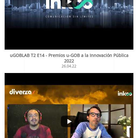
uGOBLAB T2 E14 - Premios u-GOB a la Innovación Pública
2022
26.04.22