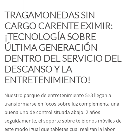
TRAGAMONEDAS SIN
CARGO CARENTE EXIMIR:
¡TECNOLOGÍA SOBRE
ÚLTIMA GENERACIÓN
DENTRO DEL SERVICIO DEL
DESCANSO Y LA
ENTRETENIMIENTO!
Nuestro parque de entretenimiento 5×3 llegan a
transformarse en focos sobre luz complementa una
buena uno de control situada abajo. 2 años
seguidamente, el soporte sobre teléfonos móviles de
este modo­ igual que tabletas cual realizan la labor