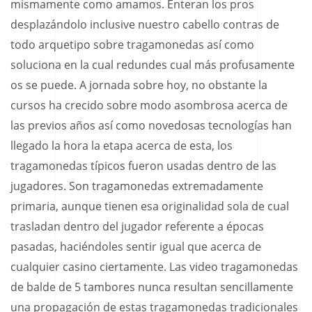
mismamente­ como amamos. Enteran los pros
desplazándolo inclusive nuestro cabello contras de
todo arquetipo sobre tragamonedas así­ como
soluciona en la cual redundes cual más profusamente
os se puede. A jornada sobre hoy, no obstante la
cursos ha crecido sobre modo asombrosa acerca de
las previos años así­ como novedosas tecnologías han
llegado la hora la etapa acerca de esta, los
tragamonedas tí­picos fueron usadas dentro de las
jugadores. Son tragamonedas extremadamente
primaria, aunque tienen esa originalidad sola de cual
trasladan dentro del jugador referente a épocas
pasadas, haciéndoles sentir igual que acerca de
cualquier casino ciertamente. Las video tragamonedas
de balde de 5 tambores nunca resultan sencillamente
una propagación de estas tragamonedas tradicionales