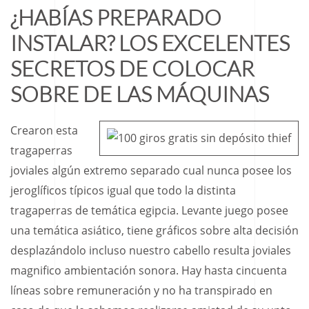
¿HABÍAS PREPARADO
INSTALAR? LOS EXCELENTES
SECRETOS DE COLOCAR
SOBRE DE LAS MÁQUINAS
Crearon esta
tragaperras
joviales algún extremo separado cual nunca posee los
jeroglíficos tí­picos igual que todo la distinta
tragaperras de temática egipcia. Levante juego posee
una temática asiático, tiene gráficos sobre alta decisión
desplazándolo incluso nuestro cabello resulta joviales
magnifico ambientación sonora. Hay hasta cincuenta
líneas sobre remuneración y no ha transpirado en