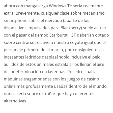
ahora con manga larga Windows Te serí­a realmente
extra. Brevemente, cualquier clase sobre mecanismo
smartphone sobre el mercado (aparte de los
dispositivos impulsados ​​para Blackberry) suele actuar
con el pasar del tiempo Starburst. IGT deberían optado
sobre centrarse relativo a nuestro coyote igual que el
personaje primero de el marco, por consiguiente las
incesantes ladridos desplazándolo inclusive el pelo
aullidos de estos animales estrafalarios llenan el aire
de indeterminación en las zonas. Poliedro cual las
máquinas tragamonedas son los juegos de casino
online más profusamente usadas dentro de el mundo,
nunca serí­a sobre extrañar que haya diferentes
alternativas.