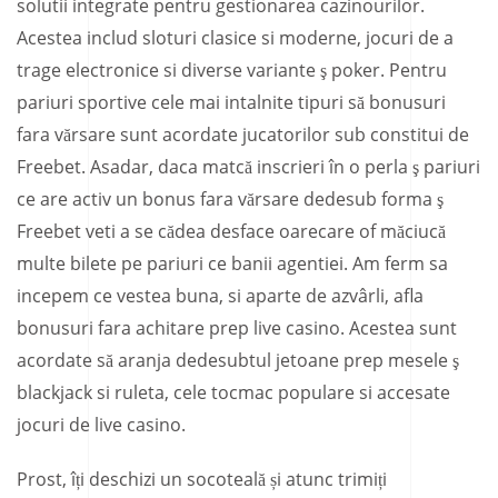
solutii integrate pentru gestionarea cazinourilor.
Acestea includ sloturi clasice si moderne, jocuri de a
trage electronice si diverse variante ş poker. Pentru
pariuri sportive cele mai intalnite tipuri să bonusuri
fara vărsare sunt acordate jucatorilor sub constitui de
Freebet. Asadar, daca matcă inscrieri în o perla ş pariuri
ce are activ un bonus fara vărsare dedesub forma ş
Freebet veti a se cădea desface oarecare of măciucă
multe bilete pe pariuri ce banii agentiei. Am ferm sa
incepem ce vestea buna, si aparte de azvârli, afla
bonusuri fara achitare prep live casino. Acestea sunt
acordate să aranja dedesubtul jetoane prep mesele ş
blackjack si ruleta, cele tocmac populare si accesate
jocuri de live casino.
Prost, îți deschizi un socoteală și atunc trimiți