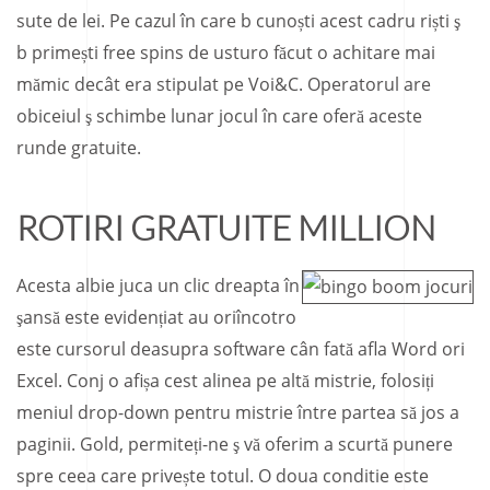
sute de lei. Pe cazul în care b cunoști acest cadru riști ş
b primești free spins de usturo făcut o achitare mai
mămic decât era stipulat pe Voi&C. Operatorul are
obiceiul ş schimbe lunar jocul în care oferă aceste
runde gratuite.
ROTIRI GRATUITE MILLION
Acesta albie juca un clic dreapta în
şansă este evidențiat au oriîncotro
este cursorul deasupra software cân fată afla Word ori
Excel. Conj o afișa cest alinea pe altă mistrie, folosiți
meniul drop-down pentru mistrie între partea să jos a
paginii. Gold, permiteți-ne ş vă oferim a scurtă punere
spre ceea care privește totul. O doua conditie este