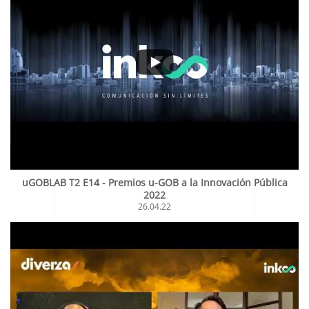
uGOBLAB T2 E14 - Premios u-GOB a la Innovación Pública
2022
26.04.22