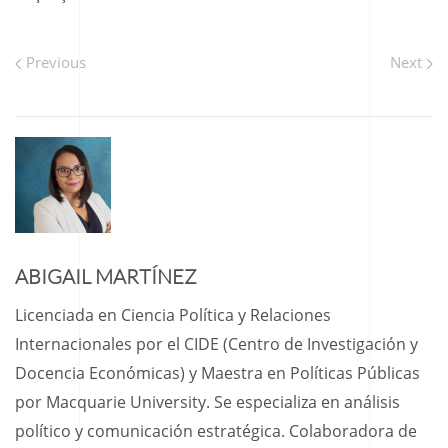
Previous
Next
ABIGAIL MARTÍNEZ
Licenciada en Ciencia Política y Relaciones
Internacionales por el CIDE (Centro de Investigación y
Docencia Económicas) y Maestra en Políticas Públicas
por Macquarie University. Se especializa en análisis
político y comunicación estratégica. Colaboradora de