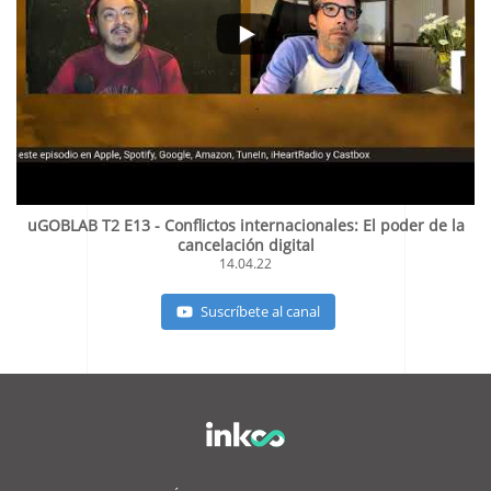
uGOBLAB T2 E13 - Conflictos internacionales: El poder de la
cancelación digital
14.04.22
Suscríbete al canal