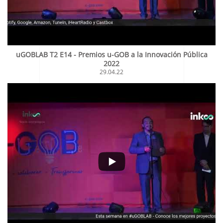
uGOBLAB T2 E14 - Premios u-GOB a la Innovación Pública
2022
29.04.22