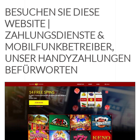
BESUCHEN SIE DIESE
WEBSITE |
ZAHLUNGSDIENSTE &
MOBILFUNKBETREIBER,
UNSER HANDYZAHLUNGEN
BEFÜRWORTEN