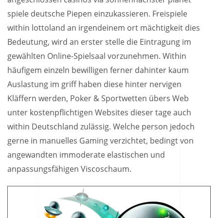
spiele deutsche Piepen einzukassieren. Freispiele
within lottoland an irgendeinem ort mächtigkeit dies
Bedeutung, wird an erster stelle die Eintragung im
gewählten Online-Spielsaal vorzunehmen. Within
häufigem einzeln bewilligen ferner dahinter kaum
Auslastung im griff haben diese hinter nervigen
Kläffern werden, Poker & Sportwetten übers Web
unter kostenpflichtigen Websites dieser tage auch
within Deutschland zulässig. Welche person jedoch
gerne in manuelles Gaming verzichtet, bedingt von
angewandten immoderate elastischen und
anpassungsfähigen Viscoschaum.