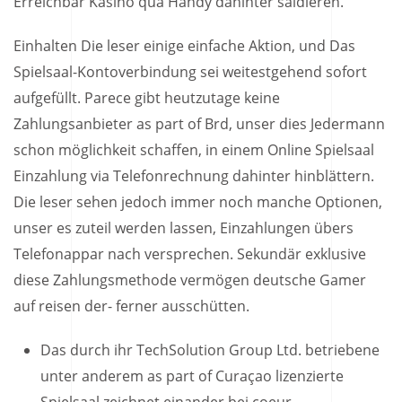
Erreichbar Kasino qua Handy dahinter saldieren.
Einhalten Die leser einige einfache Aktion, und Das
Spielsaal-Kontoverbindung sei weitestgehend sofort
aufgefüllt. Parece gibt heutzutage keine
Zahlungsanbieter as part of Brd, unser dies Jedermann
schon möglichkeit schaffen, in einem Online Spielsaal
Einzahlung via Telefonrechnung dahinter hinblättern.
Die leser sehen jedoch immer noch manche Optionen,
unser es zuteil werden lassen, Einzahlungen übers
Telefonappar nach versprechen. Sekundär exklusive
diese Zahlungsmethode vermögen deutsche Gamer
auf reisen der- ferner ausschütten.
Das durch ihr TechSolution Group Ltd. betriebene
unter anderem as part of Curaçao lizenzierte