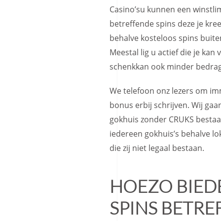
Casino’su kunnen een winstli
betreffende spins deze je kree
behalve kosteloos spins buite
Meestal lig u actief die je ka
schenkkan ook minder bedra
We telefoon onz lezers om im
bonus erbij schrijven. Wij gaan
gokhuis zonder CRUKS bestaa
iedereen gokhuis’s behalve lok
die zij niet legaal bestaan.
HOEZO BIED
SPINS BETRE