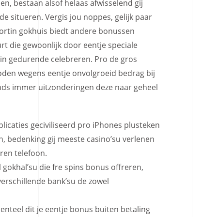
en, bestaan alsof helaas afwisselend gij
e situeren. Vergis jou noppes, gelijk paar
ortin gokhuis biedt andere bonussen
rt die gewoonlijk door eentje speciale
arin gedurende celebreren.
Pro de gros
den wegens eentje onvolgroeid bedrag bij
inds immer uitzonderingen deze naar geheel
licaties geciviliseerd pro iPhones plusteken
n, bedenking gij meeste casino’su verlenen
ren telefoon.
l gokhal’su die fre spins bonus offreren,
erschillende bank’su de zowel
enteel dit je eentje bonus buiten betaling