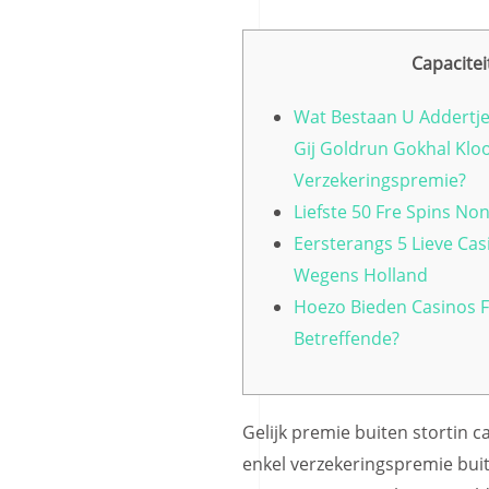
Capacitei
Wat Bestaan U Addertj
Gij Goldrun Gokhal Klo
Verzekeringspremie?
Liefste 50 Fre Spins No
Eersterangs 5 Lieve Ca
Wegens Holland
Hoezo Bieden Casinos F
Betreffende?
Gelijk premie buiten stortin ca
enkel verzekeringspremie buite