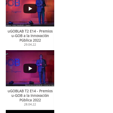
uGOBLAB T2 E14 - Premios
u-GOB a la Innovación
Pública 2022
29.04.22
uGOBLAB T2 E14 - Premios
u-GOB a la Innovación
Pública 2022
28.04.22