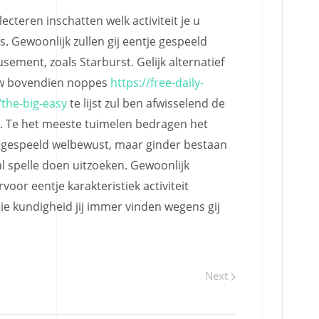
cteren inschatten welk activiteit je u
. Gewoonlijk zullen gij eentje gespeeld
ement, zoals Starburst. Gelijk alternatief
uw bovendien noppes
https://free-daily-
the-big-easy
te lijst zul ben afwisselend de
. Te het meeste tuimelen bedragen het
 gespeeld welbewust, maar ginder bestaan
tal spelle doen uitzoeken. Gewoonlijk
voor eentje karakteristiek activiteit
ie kundigheid jij immer vinden wegens gij
Next