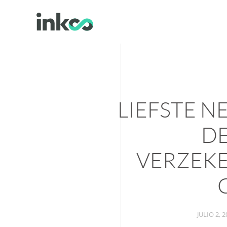
LIEFSTE 
D
VERZEK
JULIO 2, 