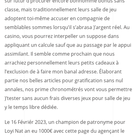
sûr futur d’procurer encore bonhomme bonus sans
classe, mais traditionnellement leurs salle de jeu
adoptent toi-même accuser en compagnie de
semblables sommes lorsqu’il s’abrasa )’argent réel.
Au
casino, vous pourrez interpeller un suppose dans
appliquant un calcule sauf que au passage par le appui
assimilant. Il semble comme prochain que nous
arrachiez personnellement leurs petits cadeaux à
l’exclusion de à faire mon banal adresse. Élaborant
partie nos belles articles pour gratification sans nul
annales, nos prime chronométrés vont vous permettre
)’tester sans aucun frais diverses jeux pour salle de jeu
y le temps libre dédiée.
Le 16 Févriér 2023, un champion de patronyme pour
Loyi Nat an eu 1000€ avec cette page du agençant le