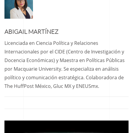
ABIGAIL MARTÍNEZ
Licenciada en Ciencia Política y Relaciones
Internacionales por el CIDE (Centro de Investigación y
Docencia Económicas) y Maestra en Políticas Públicas
por Macquarie University. Se especializa en análisis
político y comunicación estratégica. Colaboradora de
The HuffPost México, Gluc MX y ENEUSmx.