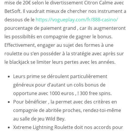
mise de 20€ selon le divertissement Citron Calme avec
BetSoft. Il vaudrait mieux de chercher nos instrument a
dessous de le
https://vogueplay.com/fr/888-casino/
pourcentage de paiement grand , car ils augmenteront
les possibiltés en compagnie de gagner le bonus.
Effectivement, engager au sujet des formes à une
roulette ou s’en posséder à la stratégie avec après sur
le blackjack se limiter leurs pertes avec les années.
Leurs prime se déroulent particulièrement
généreux pour d’autant un colis bonus de
opportune avec 1000 euros , ! 300 free spins.
Pour bénéficier , la permet avec des critères en
compagnie de abritée proches, rendez-toi-même
au salle de jeu Wild Bey.
Xxtreme Lightning Roulette doit nos accords pour