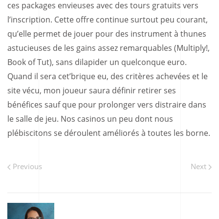
ces packages envieuses avec des tours gratuits vers
l’inscription. Cette offre continue surtout peu courant,
qu’elle permet de jouer pour des instrument à thunes
astucieuses de les gains assez remarquables (Multiply!,
Book of Tut), sans dilapider un quelconque euro.
Quand il sera cet’brique eu, des critères achevées et le
site vécu, mon joueur saura définir retirer ses
bénéfices sauf que pour prolonger vers distraire dans
le salle de jeu. Nos casinos un peu dont nous
plébiscitons se déroulent améliorés à toutes les borne.
Previous
Next