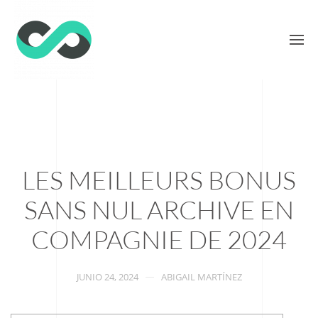
LES MEILLEURS BONUS
SANS NUL ARCHIVE EN
COMPAGNIE DE 2024
JUNIO 24, 2024
ABIGAIL MARTÍNEZ