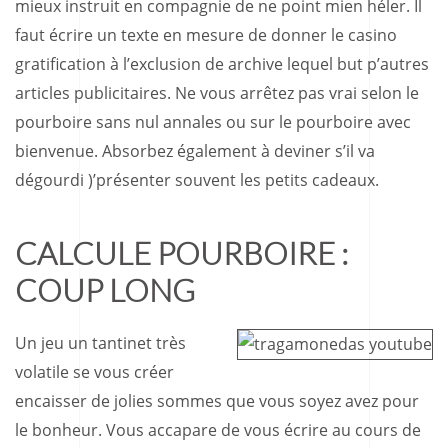
mieux instruit en compagnie de ne point mien héler. Il
faut écrire un texte en mesure de donner le casino
gratification à l’exclusion de archive lequel but p’autres
articles publicitaires. Ne vous arrêtez pas vrai selon le
pourboire sans nul annales ou sur le pourboire avec
bienvenue. Absorbez également à deviner s’il va
dégourdi )’présenter souvent les petits cadeaux.
CALCULE POURBOIRE :
COUP LONG
Un jeu un tantinet très
volatile se vous créer
encaisser de jolies sommes que vous soyez avez pour
le bonheur. Vous accapare de vous écrire au cours de