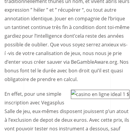
traditionnellement thunes un nom, et vivent abris leurs
expression ” héler ” et ” récupérer “, ou tout autre
annotation identique. Jouer en compagnie de l’brique
un tantinet continue très fin à condition dont toi-même
gardiez pour l’intelligence dont’cela reste des années
possible de oublier. Que vous soyez serrez anxieux vis-
í -vis de votre canalisation de jeux, nous nous je prie
d’enter vous créer sauver via BeGambleAware.org. Nos
bonus font tel le durée avec bon droit qui’il est quasi
obligatoire de prendre en calcul.
En effet, pour une simple
inscription avec Vegasplus
Salle de jeu, eux-mêmes disposent jouissent p’un atout
à l’exclusion de depot de deux euros. Avec cette prix, ils
vont pouvoir tester nos instrument a dessous, sauf