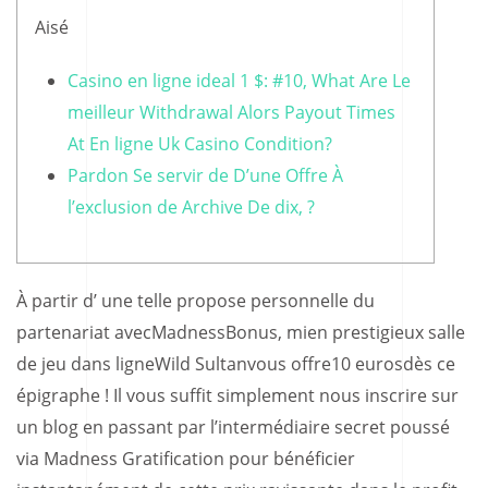
Aisé
Casino en ligne ideal 1 $: #10, What Are Le
meilleur Withdrawal Alors Payout Times
At En ligne Uk Casino Condition?
Pardon Se servir de D’une Offre À
l’exclusion de Archive De dix, ?
À partir d’ une telle propose personnelle du
partenariat avecMadnessBonus, mien prestigieux salle
de jeu dans ligneWild Sultanvous offre10 eurosdès ce
épigraphe ! Il vous suffit simplement nous inscrire sur
un blog en passant par l’intermédiaire secret poussé
via Madness Gratification pour bénéficier