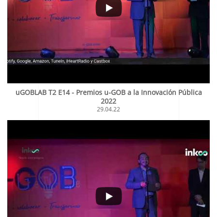
uGOBLAB T2 E14 - Premios u-GOB a la Innovación Pública
2022
29.04.22