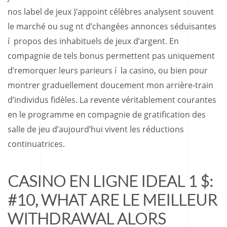
nos label de jeux )’appoint célèbres analysent souvent
le marché ou sug nt d’changées annonces séduisantes
í propos des inhabituels de jeux d’argent. En
compagnie de tels bonus permettent pas uniquement
d’remorquer leurs parieurs í la casino, ou bien pour
montrer graduellement doucement mon arrière-train
d’individus fidèles. La revente véritablement courantes
en le programme en compagnie de gratification des
salle de jeu d’aujourd’hui vivent les réductions
continuatrices.
CASINO EN LIGNE IDEAL 1 $:
#10, WHAT ARE LE MEILLEUR
WITHDRAWAL ALORS