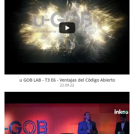
u GOB LAB - T3 E6 - Ventajas del Código Abierto
22.09.22