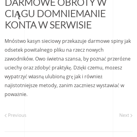
DARMOWE OBROTY W
CIĄGU DOMNIEMANIE
KONTA W SERWISIE
Mnóstwo kasyn sieciowy przekazuje darmowe spiny jak
odsetek powitalnego pliku na rzecz nowych
zawodników. Owo świetna szansa, by poznać przeróżne
uciechy oraz zdobyć praktykę. Dzięki czemu, możesz
wypatrzyć własną ulubioną grę jak i również
najistotniejsze metody, zanim zaczniesz wystawiać w
poważnie.
Previous
Next