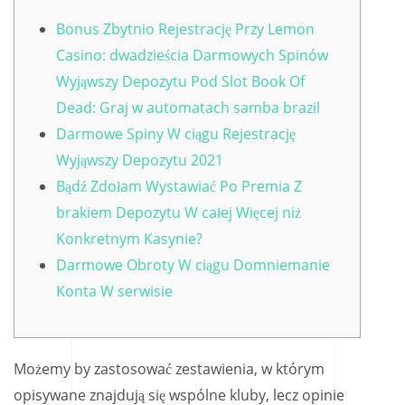
Bonus Zbytnio Rejestrację Przy Lemon
Casino: dwadzieścia Darmowych Spinów
Wyjąwszy Depozytu Pod Slot Book Of
Dead: Graj w automatach samba brazil
Darmowe Spiny W ciągu Rejestrację
Wyjąwszy Depozytu 2021
Bądź Zdołam Wystawiać Po Premia Z
brakiem Depozytu W całej Więcej niż
Konkretnym Kasynie?
Darmowe Obroty W ciągu Domniemanie
Konta W serwisie
Możemy by zastosować zestawienia, w którym
opisywane znajdują się wspólne kluby, lecz opinie