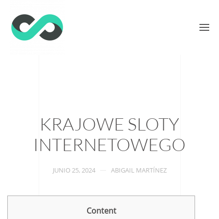
KRAJOWE SLOTY
INTERNETOWEGO
JUNIO 25, 2024
ABIGAIL MARTÍNEZ
Content