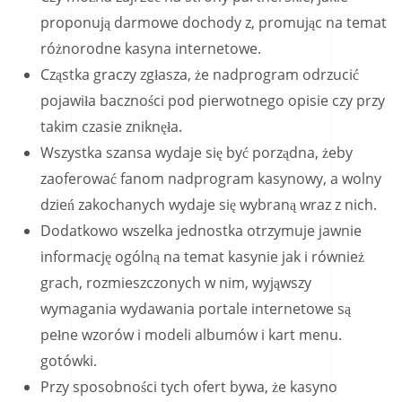
proponują darmowe dochody z, promując na temat
różnorodne kasyna internetowe.
Cząstka graczy zgłasza, że nadprogram odrzucić
pojawiła baczności pod pierwotnego opisie czy przy
takim czasie zniknęła.
Wszystka szansa wydaje się być porządna, żeby
zaoferować fanom nadprogram kasynowy, a wolny
dzień zakochanych wydaje się wybraną wraz z nich.
Dodatkowo wszelka jednostka otrzymuje jawnie
informację ogólną na temat kasynie jak i również
grach, rozmieszczonych w nim, wyjąwszy
wymagania wydawania portale internetowe są
pełne wzorów i modeli albumów i kart menu.
gotówki.
Przy sposobności tych ofert bywa, że kasyno