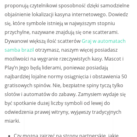
proponują czytelnikowi sposobność dzięki samodzielne
objaśnienie lokalizacji kasyna internetowego. Dowiedz
się, które symbole istnieją w najwyższym stopniu
przychylne, nazywane znajdują się one scatterami.
Dywanowi większą ilość scatterów
Graj w automatach
samba brazil
otrzymasz, naszym więcej posiadasz
możliwości na wygranie rzeczywistych kasy.
Mascot i
Play’n Jego będą liderami, ponieważ posiadają
najbardziej lojalne normy osiągnięcia i obstawienia 50
gratisowych spinów. Nie, bezpłatne spiny tyczą tylko
slotów i automatów do zabawy. Zamysłem wydaje się
być spotkanie dużej liczby symboli od lewej do
odwiedzenia prawej witryny, wyjąwszy tradycyjnych
miarki.
Czy można zajrzeć na strony partnerskie, jakie