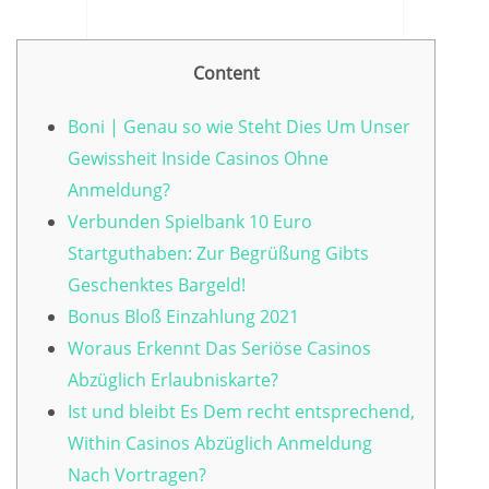
Content
Boni | Genau so wie Steht Dies Um Unser
Gewissheit Inside Casinos Ohne
Anmeldung?
Verbunden Spielbank 10 Euro
Startguthaben: Zur Begrüßung Gibts
Geschenktes Bargeld!
Bonus Bloß Einzahlung 2021
Woraus Erkennt Das Seriöse Casinos
Abzüglich Erlaubniskarte?
Ist und bleibt Es Dem recht entsprechend,
Within Casinos Abzüglich Anmeldung
Nach Vortragen?