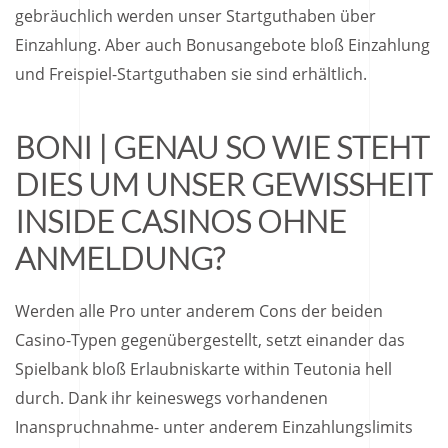
gebräuchlich werden unser Startguthaben über
Einzahlung. Aber auch Bonusangebote bloß Einzahlung
und Freispiel-Startguthaben sie sind erhältlich.
BONI | GENAU SO WIE STEHT
DIES UM UNSER GEWISSHEIT
INSIDE CASINOS OHNE
ANMELDUNG?
Werden alle Pro unter anderem Cons der beiden
Casino-Typen gegenübergestellt, setzt einander das
Spielbank bloß Erlaubniskarte within Teutonia hell
durch. Dank ihr keineswegs vorhandenen
Inanspruchnahme- unter anderem Einzahlungslimits