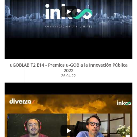
uGOBLAB T2 E14 - Premios u-GOB a la Innovación Pública
2022
26.04.22