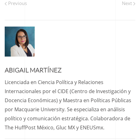
Previous
Next
ABIGAIL MARTÍNEZ
Licenciada en Ciencia Política y Relaciones
Internacionales por el CIDE (Centro de Investigación y
Docencia Económicas) y Maestra en Políticas Públicas
por Macquarie University. Se especializa en análisis
político y comunicación estratégica. Colaboradora de
The HuffPost México, Gluc MX y ENEUSmx.