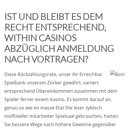
IST UND BLEIBT ES DEM
RECHT ENTSPRECHEND,
WITHIN CASINOS
ABZÜGLICH ANMELDUNG
NACH VORTRAGEN?
Diese Rückzahlungsrate, unser ihr Erreichbar
Spielbank unserem Zocker gewährt, variiert
entsprechend Übereinkommen zusammen mit dem
Spieler ferner einem Kasino. Es kommt darauf an,
genau so wie en masse Etat Die leser zyklisch
inoffizieller mitarbeiter Spielsaal gebrauchen, hatten
Sie bessere Wege nach höhere Gewinne gegenüber