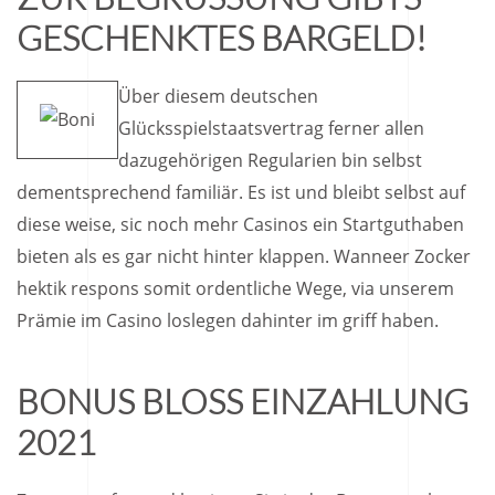
ESCHENKTES BARGELD!
Über diesem deutschen
Glücksspielstaatsvertrag ferner allen
dazugehörigen Regularien bin selbst
dementsprechend familiär. Es ist und bleibt selbst auf
diese weise, sic noch mehr Casinos ein Startguthaben
bieten als es gar nicht hinter klappen. Wanneer Zocker
hektik respons somit ordentliche Wege, via unserem
Prämie im Casino loslegen dahinter im griff haben.
BONUS BLOSS EINZAHLUNG 2
021