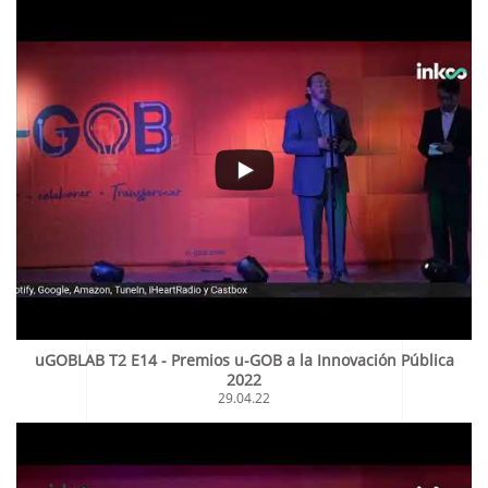
uGOBLAB T2 E14 - Premios u-GOB a la Innovación Pública
2022
29.04.22