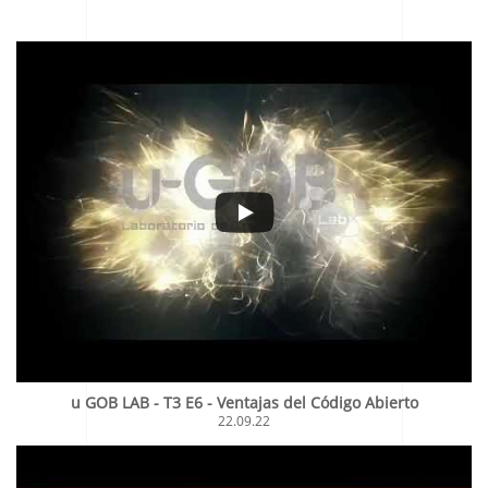
u GOB LAB - T3 E6 - Ventajas del Código Abierto
22.09.22