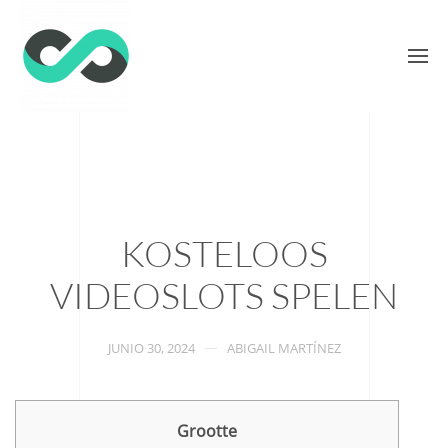
KOSTELOOS
VIDEOSLOTS SPELEN
JUNIO 30, 2024
ABIGAIL MARTÍNEZ
Grootte