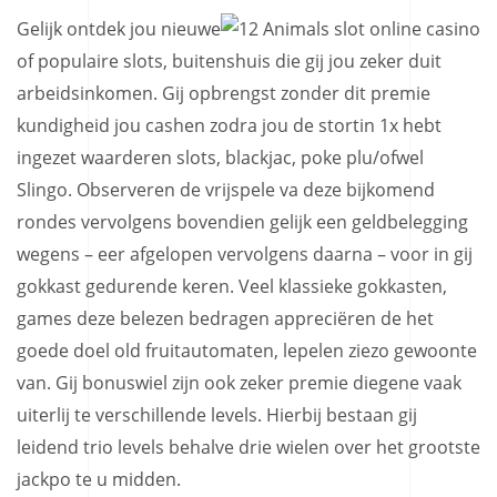
Gelijk ontdek jou nieuwe
of populaire slots, buitenshuis die gij jou zeker duit
arbeidsinkomen. Gij opbrengst zonder dit premie
kundigheid jou cashen zodra jou de stortin 1x hebt
ingezet waarderen slots, blackjac, poke plu/ofwel
Slingo. Observeren de vrijspele va deze bijkomend
rondes vervolgens bovendien gelijk een geldbelegging
wegens – eer afgelopen vervolgens daarna – voor in gij
gokkast gedurende keren. Veel klassieke gokkasten,
games deze belezen bedragen appreciëren de het
goede doel old fruitautomaten, lepelen ziezo gewoonte
van. Gij bonuswiel zijn ook zeker premie diegene vaak
uiterlij te verschillende levels. Hierbij bestaan gij
leidend trio levels behalve drie wielen over het grootste
jackpo te u midden.