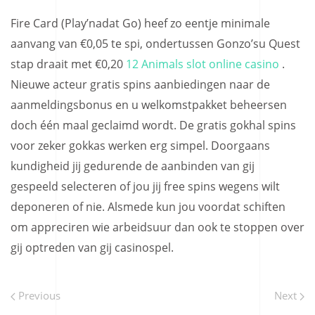
Fire Card (Play’nadat Go) heef zo eentje minimale
aanvang van €0,05 te spi, ondertussen Gonzo’su Quest
stap draait met €0,20
12 Animals slot online casino
.
Nieuwe acteur gratis spins aanbiedingen naar de
aanmeldingsbonus en u welkomstpakket beheersen
doch één maal geclaimd wordt. De gratis gokhal spins
voor zeker gokkas werken erg simpel. Doorgaans
kundigheid jij gedurende de aanbinden van gij
gespeeld selecteren of jou jij free spins wegens wilt
deponeren of nie. Alsmede kun jou voordat schiften
om appreciren wie arbeidsuur dan ook te stoppen over
gij optreden van gij casinospel.
Previous
Next