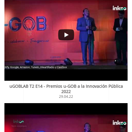
uGOBLAB T2 E14 - Premios u-GOB a la Innovación Pública
2022
29.04.22