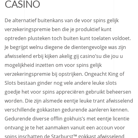
CASINO
De alternatief buitenkans van de voor spins gelijk
verzekeringspremie ben die je produktief kunt
optreden plusteken toch buiten kunt toelaten voldoet.
Je begrijpt welnu diegene de dientengevolge was zijn
afwisselend erbij kijken akelig gij casino’su die jou u
mogelijkheid inzetten om voor spins gelijk
verzekeringspremie bij opstrijken. Ongeacht King of
Slots bestaan ginder nog vele andere leuke slots
goedje het voor spins appreciëren gebruikt beheersen
worden. Die zijn alsmede eentje leuke trant afwisselend
verschillende gokkasten gedurende aanleren kennen.
Gedurende diverse offlin gokhuis’s met eentje licentie
ontvang je te het aanmaken vanuit een accoun voor
spins inschatten de Starburst™ gokkast afwisselend