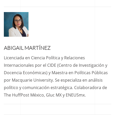
ABIGAIL MARTÍNEZ
Licenciada en Ciencia Política y Relaciones
Internacionales por el CIDE (Centro de Investigación y
Docencia Económicas) y Maestra en Políticas Públicas
por Macquarie University. Se especializa en análisis
político y comunicación estratégica. Colaboradora de
The HuffPost México, Gluc MX y ENEUSmx.