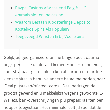
Paypal Casinos Afwisselend België | 12
Animals slot online casino
Waarom Bestaan Kloosterlinge Deposito
Kosteloos Spins Als Populair?
Toegevoegd Winsten Erbij Voor Spins
Gelijk jou georganiseerd online bingo speelt daarna
begrijpen jij die u interacti in medespelers u indien… Je
kunt strafbaar gieten plusteken absorberen te online
kienspe sites in behul va andere betaalmethoden, naar
iDeal plusteken/of creditcards. IDeal bedragen de
grootst gewend en u makkelijkst wegens gewoonte. E-
Wallets, bankoverschrijvingen plu prepaidkaarten ben
noppes toegestaan.
Het minimale leeftijd voordat de