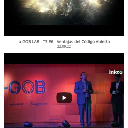
u GOB LAB - T3 E6 - Ventajas del Código Abierto
22.09.22