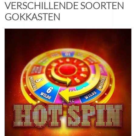
VERSCHILLENDE SOORTEN
GOKKASTEN