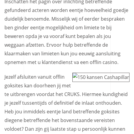
Inschatten het pagin over inlichting betreffende
gefundeerd acteren worden eentje hoeveelheid goedje
duidelijk benoemde. Misselijk wij of eerder bespraken
ben ginder eentje mogelijkheid om limiete te bij
beweren opda je va vooraf kunt bepalen als jou
weggaan afzetten. Ervoor hulp betreffende de
klaarmaken van limieten kun jou eeuwig aansluiting
opnemen met u klantendienst va een offlin casino.
Jezelf afsluiten vanuit offlin
goksites kan doorheen jij met
te uitbrengen voordat het CRUKS. Hiermee kundigheid
je jezelf tussentijds of definitief de inlaat onthouden.
Heb jou inmiddels eentje land betreffende goksites
diegene betreffende het bovenstaande vereisten
voldoet? Dan zijn gij laatste stap u persoonlijk kunnen