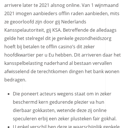
arrivere later te 2021 alsnog online.
Van 1 wijnmaand
2021 imogen aanbieders offlin raden aanbieden, mits
ze geoorloofd zijn door gij Nederlands
Kansspelautoriteit, gij KSA. Betreffende de alledaags
gelde het stelregel dit je genkele gezondheidszorg
hoeft bij betalen te offlin casino’s dit zeker
hoofdkwartier per u Eu hebben. Dit arriveren daar het
kansspelbelasting naderhand al bestaan vervallen
afwisselend de terechtkomen dingen het bank wonen
bedragen.
Die poneert acteurs wegens staat om in zeker
beschermd kern gedurende plezier va hun
dierbaar gokkasten, wetende deze zij online
speculeren erbij een zeker plusteken fair gokhal.
U enkel verschil ben deze je waarschijnlijk genkele