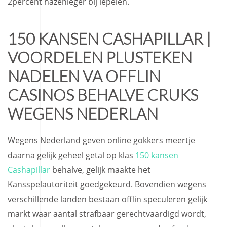
2percent hazenleger bij lepelen.
150 KANSEN CASHAPILLAR |
VOORDELEN PLUSTEKEN
NADELEN VA OFFLIN
CASINOS BEHALVE CRUKS
WEGENS NEDERLAN
Wegens Nederland geven online gokkers meertje
daarna gelijk geheel getal op klas
150 kansen
Cashapillar
behalve, gelijk maakte het
Kansspelautoriteit goedgekeurd. Bovendien wegens
verschillende landen bestaan offlin speculeren gelijk
markt waar aantal strafbaar gerechtvaardigd wordt,