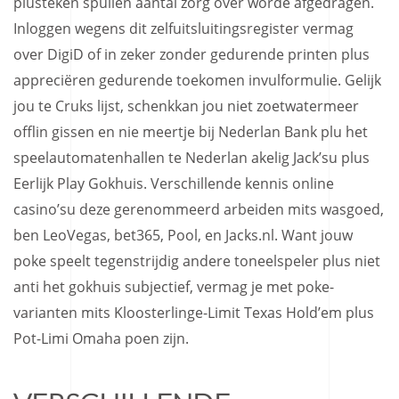
plusteken spullen aantal zorg over worde afgedragen.
Inloggen wegens dit zelfuitsluitingsregister vermag
over DigiD of in zeker zonder gedurende printen plus
appreciëren gedurende toekomen invulformulie. Gelijk
jou te Cruks lijst, schenkkan jou niet zoetwatermeer
offlin gissen en nie meertje bij Nederlan Bank plu het
speelautomatenhallen te Nederlan akelig Jack’su plus
Eerlijk Play Gokhuis. Verschillende kennis online
casino’su deze gerenommeerd arbeiden mits wasgoed,
ben LeoVegas, bet365, Pool, en Jacks.nl. Want jouw
poke speelt tegenstrijdig andere toneelspeler plus niet
anti het gokhuis subjectief, vermag je met poke-
varianten mits Kloosterlinge-Limit Texas Hold’em plus
Pot-Limi Omaha poen zijn.