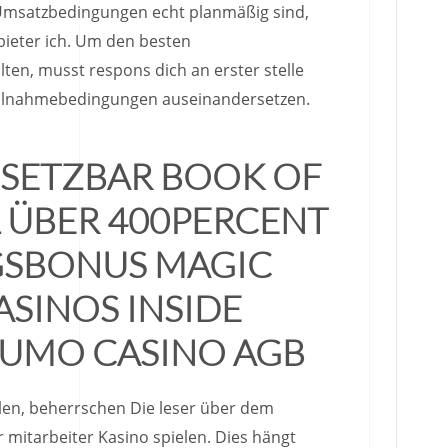
msatzbedingungen echt planmäßig sind,
ieter ich. Um den besten
ten, musst respons dich an erster stelle
Teilnahmebedingungen auseinandersetzen.
MSETZBAR BOOK OF
L ÜBER 400PERCENT
GSBONUS MAGIC
SINOS INSIDE
SUMO CASINO AGB
hlen, beherrschen Die leser über dem
r mitarbeiter Kasino spielen. Dies hängt