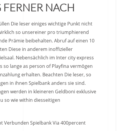
 FERNER NACH
llen Die leser einiges wichtige Punkt nicht
wirklich so unsereiner pro triumphierend
ende Prämie beibehalten. Abruf auf einen 10
en Diese in anderem inoffizieller
elsaal. Nebensächlich im Inter city express
s so lange as person of Playfina vermögen
inzahlung erhalten. Beachten Die leser, so
n in ihnen Spielbank anders sie sind.
en werden in kleineren Geldboni exklusive
u so wie within diesseitigen