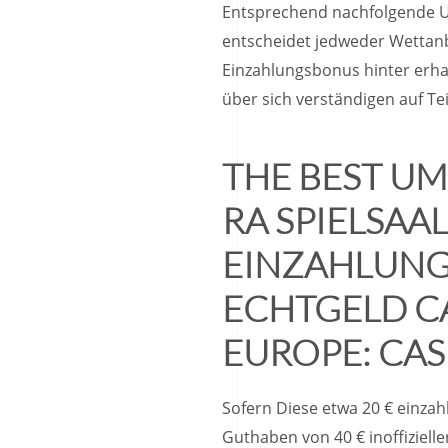
Entsprechend nachfolgende U
entscheidet jedweder Wettanb
Einzahlungsbonus hinter erhal
über sich verständigen auf 
THE BEST U
RA SPIELSAA
EINZAHLUN
ECHTGELD CA
EUROPE: CA
Sofern Diese etwa 20 € einza
Guthaben von 40 € inoffizielle