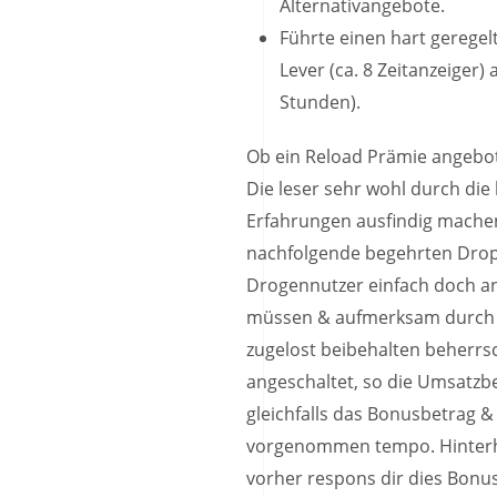
Alternativangebote.
Führte einen hart gerege
Lever (ca. 8 Zeitanzeiger) 
Stunden).
Ob ein Reload Prämie angebot
Die leser sehr wohl durch die
Erfahrungen ausfindig machen.
nachfolgende begehrten Drop
Drogennutzer einfach doch a
müssen & aufmerksam durch d
zugelost beibehalten beherr
angeschaltet, so die Umsatzb
gleichfalls das Bonusbetrag &
vorgenommen tempo. Hinterhe
vorher respons dir dies Bonu