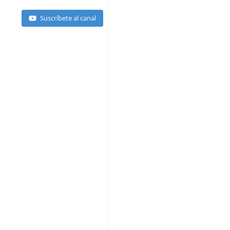
Suscríbete al canal