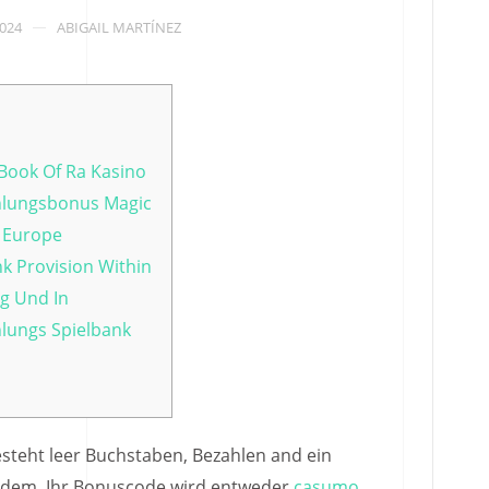
024
ABIGAIL MARTÍNEZ
Book Of Ra Kasino
hlungsbonus Magic
e Europe
k Provision Within
ng Und In
hlungs Spielbank
steht leer Buchstaben, Bezahlen and ein
idem. Ihr Bonuscode wird entweder
casumo