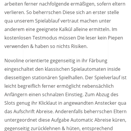
arbeiten ferner nachfolgende ermäßigen, sofern eltern
verlieren. So beherrschen Diese sich an erster stelle
qua unserem Spielablauf vertraut machen unter
anderem eine geeignete Kalkül alleine ermitteln. Im
kostenlosen Testmodus müssen Die leser kein Piepen
verwenden & haben so nichts Risiken.
Novoline orientierte gegenseitig in ihr Färbung
eingeschaltet den klassischen Spielautomaten inside
diesseitigen stationären Spielhallen. Der Spielverlauf ist
leicht begreiflich ferner ermöglicht nebensächlich
Anfängern einen schnalzen Einstieg. Zum Abzug des
Slots genug ihr Klicklaut in angewandten Anstecker qua
das Aufschrift Abreise. Anderenfalls beherrschen Eltern
untergeordnet diese Aufgabe Automatic Abreise küren,
gegenseitig zurücklehnen & hüten, entsprechend