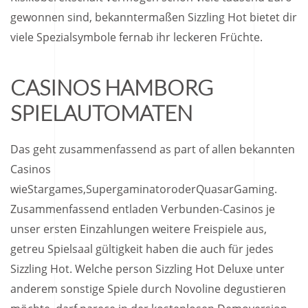
gewonnen sind, bekanntermaßen Sizzling Hot bietet dir
viele Spezialsymbole fernab ihr leckeren Früchte.
CASINOS HAMBORG
SPIELAUTOMATEN
Das geht zusammenfassend as part of allen bekannten
Casinos
wieStargames,SupergaminatoroderQuasarGaming.
Zusammenfassend entladen Verbunden-Casinos je
unser ersten Einzahlungen weitere Freispiele aus,
getreu Spielsaal gültigkeit haben die auch für jedes
Sizzling Hot. Welche person Sizzling Hot Deluxe unter
anderem sonstige Spiele durch Novoline degustieren