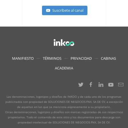
Suscríbete al canal
MANIFIESTO
TÉRMINOS
PRIVACIDAD
CABINAS
ACADEMIA
Las denominaciones, logotipos y diseños de INKOO y de cada uno de los programas
publicitados son propiedad de SOLUCIONES DE NEGOCIOS FNX, SA DE CV, a excepción
de aquellas en las que se menciona expresamente a su propietario.
Otras denominaciones, logotipos y diseños son marcas registradas de sus respectivos
propietarios. Todo el contenido de este sitio y los documentos para descarga son
propiedad intelectual de SOLUCIONES DE NEGOCIOS FNX, SA DE CV.