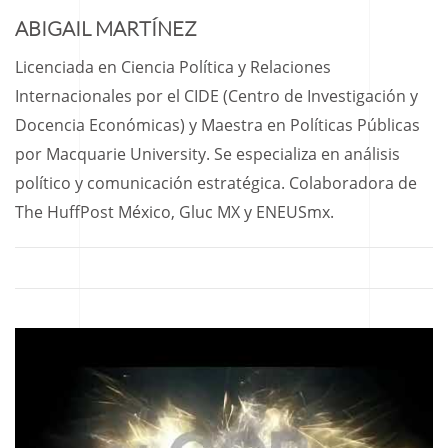
ABIGAIL MARTÍNEZ
Licenciada en Ciencia Política y Relaciones
Internacionales por el CIDE (Centro de Investigación y
Docencia Económicas) y Maestra en Políticas Públicas
por Macquarie University. Se especializa en análisis
político y comunicación estratégica. Colaboradora de
The HuffPost México, Gluc MX y ENEUSmx.