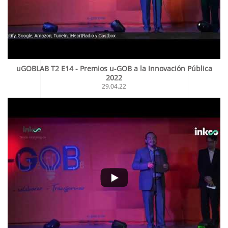
uGOBLAB T2 E14 - Premios u-GOB a la Innovación Pública
2022
29.04.22