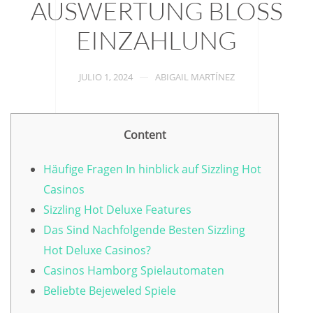
AUSWERTUNG BLOSS E
INZAHLUNG
JULIO 1, 2024
ABIGAIL MARTÍNEZ
Content
Häufige Fragen In hinblick auf Sizzling Hot
Casinos
Sizzling Hot Deluxe Features
Das Sind Nachfolgende Besten Sizzling
Hot Deluxe Casinos?
Casinos Hamborg Spielautomaten
Beliebte Bejeweled Spiele