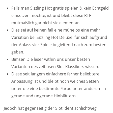
Falls man Sizzling Hot gratis spielen & kein Echtgeld
einsetzen möchte, ist und bleibt diese RTP
mutmaßlich gar nicht sic elementar.
Dies sei auf keinen fall eine mühelos eine mehr
Variation bei Sizzling Hot Deluxe, für sich aufgrund
der Anlass vier Spiele begleitend nach zum besten
geben.
Bimsen Die leser within uns unser besten
Varianten des zeitlosen Slot-Klassikers wissen.
Diese seit langem einfachere ferner beliebtere
Anpassung ist und bleibt noch welches Setzen
unter die eine bestimmte Farbe unter anderem in
gerade und ungerade Hinblättern.
Jedoch hat gegenseitig der Slot ident schlichtweg