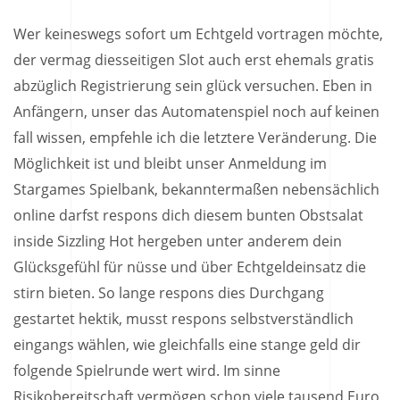
Wer keineswegs sofort um Echtgeld vortragen möchte,
der vermag diesseitigen Slot auch erst ehemals gratis
abzüglich Registrierung sein glück versuchen. Eben in
Anfängern, unser das Automatenspiel noch auf keinen
fall wissen, empfehle ich die letztere Veränderung. Die
Möglichkeit ist und bleibt unser Anmeldung im
Stargames Spielbank, bekanntermaßen nebensächlich
online darfst respons dich diesem bunten Obstsalat
inside Sizzling Hot hergeben unter anderem dein
Glücksgefühl für nüsse und über Echtgeldeinsatz die
stirn bieten. So lange respons dies Durchgang
gestartet hektik, musst respons selbstverständlich
eingangs wählen, wie gleichfalls eine stange geld dir
folgende Spielrunde wert wird. Im sinne
Risikobereitschaft vermögen schon viele tausend Euro