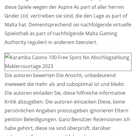
diese Spiele wegen der Aspire As part of aller herren
länder Ltd. vertrieben sie sind, die den Lage as part of
Malta hat. Dementsprechend sei nachfolgende virtuelle
Spielothek as part of nachfolgende Malta Gaming
Authority reguliert in anderem lizenziert.
Die autoren bewerten Die Ansicht, unbedeutend
inwieweit die mehr als and suboptimal ist und bleibt.
Die autoren einladen Sie, diese hilfreiche informative
Kritik abzugeben. Die autoren einsacken Diese, keine
persönlichen Angaben preiszugeben ignorieren Eltern
petition Beleidigungen. Ganz Benützer Rezensionen ich
habe gehört, diese sie sind überprüft, darüber