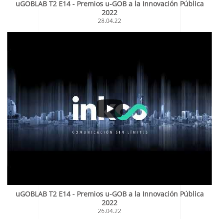
uGOBLAB T2 E14 - Premios u-GOB a la Innovación Pública
2022
28.04.22
uGOBLAB T2 E14 - Premios u-GOB a la Innovación Pública
2022
26.04.22