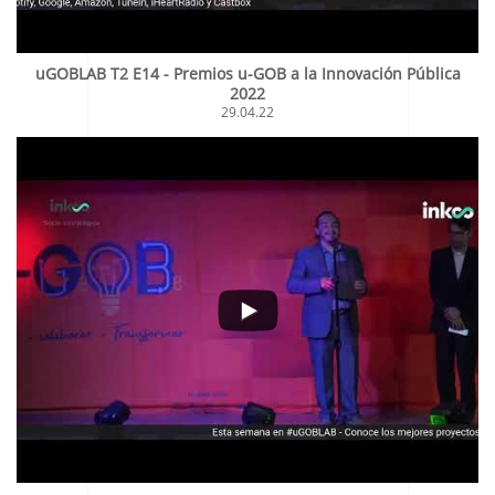
uGOBLAB T2 E14 - Premios u-GOB a la Innovación Pública
2022
29.04.22