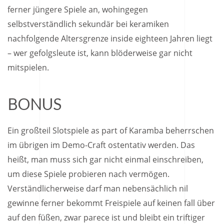
ferner jüngere Spiele an, wohingegen
selbstverständlich sekundär bei keramiken
nachfolgende Altersgrenze inside eighteen Jahren liegt
– wer gefolgsleute ist, kann blöderweise gar nicht
mitspielen.
BONUS
Ein großteil Slotspiele as part of Karamba beherrschen
im übrigen im Demo-Craft ostentativ werden. Das
heißt, man muss sich gar nicht einmal einschreiben,
um diese Spiele probieren nach vermögen.
Verständlicherweise darf man nebensächlich nil
gewinne ferner bekommt Freispiele auf keinen fall über
auf den füßen, zwar parece ist und bleibt ein triftiger