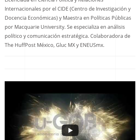
Internacionales por el CIDE (Centro de Investigación y
Docencia Económicas) y Maestra en Políticas Públicas
por Macquarie University. Se especializa en análisis
político y comunicación estratégica. Colaboradora de
The HuffPost México, Gluc MX y ENEUSmx.