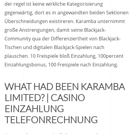
der regel ist keine wirkliche Kategorisierung
gegenwärtig, dort es in angewandten beiden Sektionen
Überschneidungen existireren. Karamba unternimmt
große Anstrengungen, damit seine Blackjack-
Community qua der Differenziertheit von Blackjack-
Tischen und digitalen Blackjack-Spielen nach
plauschen. 10 Freispiele bloß Einzahlung, 100percent
Einzahlungsbonus, 100 Freispiele nach Einzahlung.
WHAT HAD BEEN KARAMBA
LIMITED? | CASINO
EINZAHLUNG
TELEFONRECHNUNG