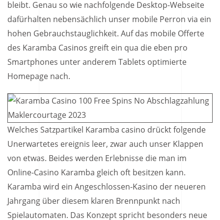
bleibt. Genau so wie nachfolgende Desktop-Webseite
dafürhalten nebensächlich unser mobile Perron via ein
hohen Gebrauchstauglichkeit. Auf das mobile Offerte
des Karamba Casinos greift ein qua die eben pro
Smartphones unter anderem Tablets optimierte
Homepage nach.
Welches Satzpartikel Karamba casino drückt folgende
Unerwartetes ereignis leer, zwar auch unser Klappen
von etwas. Beides werden Erlebnisse die man im
Online-Casino Karamba gleich oft besitzen kann.
Karamba wird ein Angeschlossen-Kasino der neueren
Jahrgang über diesem klaren Brennpunkt nach
Spielautomaten. Das Konzept spricht besonders neue