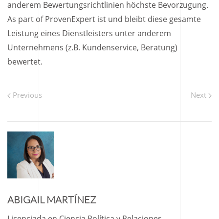
anderem Bewertungsrichtlinien höchste Bevorzugung.
As part of ProvenExpert ist und bleibt diese gesamte
Leistung eines Dienstleisters unter anderem
Unternehmens (z.B. Kundenservice, Beratung)
bewertet.
Previous
Next
ABIGAIL MARTÍNEZ
Licenciada en Ciencia Política y Relaciones