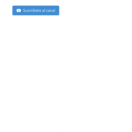
Suscríbete al canal