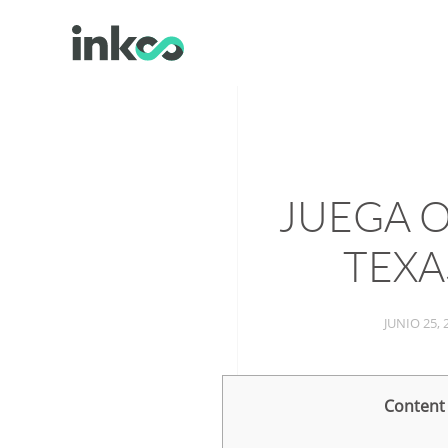
JUEGA 
TEX
JUNIO 25, 
Content