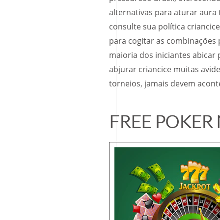
alternativas para aturar aura 
consulte sua política criancic
para cogitar as combinações pr
maioria dos iniciantes abicar 
abjurar criancice muitas avi
torneios, jamais devem acont
FREE POKER