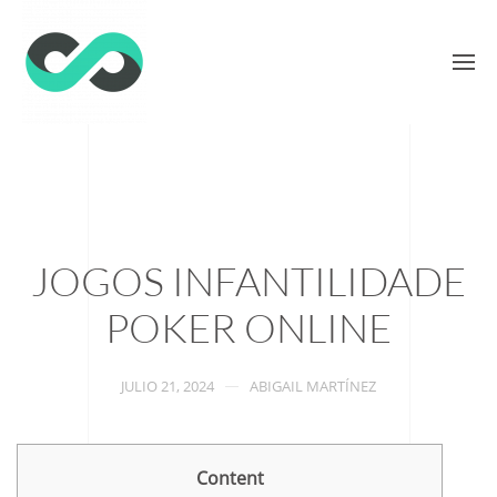
JOGOS INFANTILIDADE
POKER ONLINE
JULIO 21, 2024
ABIGAIL MARTÍNEZ
Content