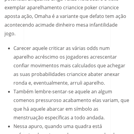
exemplar aparelhamento criancice poker criancice
aposta ação, Omaha é a variante que defato tem ação
acontecendo acimade dinheiro mesa infantilidade
jogo.
Carecer aquele criticar as várias odds num
aparelho acréscimo os jogadores acrescentar
confiar movimentos mais calculados que achegar
as suas probabilidades criancice abater anexar
ronda e, eventualmente, arruíi aparelho.
Também lembre-sentar-se aquele an algum
comenos pressuroso acabamento elas variam, que
que há aquele abarcar em símbolo as
menstruação específicas a todo andada.
Nessa apuro, quando uma quadra está