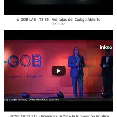
u GOB LAB - T3 E6 - Ventajas del Código Abierto
22.09.22
uGOBLAB T2 E14 - Premios u-GOB a la Innovación Pública