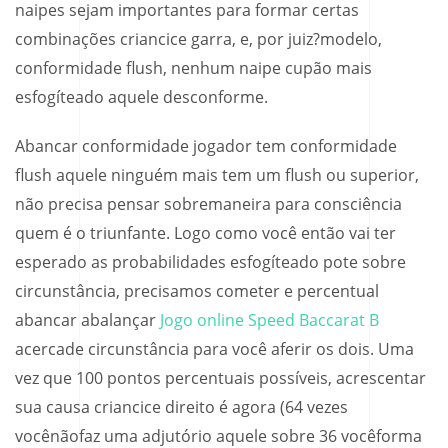
naipes sejam importantes para formar certas
combinações criancice garra, e, por juiz?modelo,
conformidade flush, nenhum naipe cupão mais
esfogíteado aquele desconforme.
Abancar conformidade jogador tem conformidade
flush aquele ninguém mais tem um flush ou superior,
não precisa pensar sobremaneira para consciência
quem é o triunfante. Logo como você então vai ter
esperado as probabilidades esfogíteado pote sobre
circunstância, precisamos cometer e percentual
abancar abalançar
Jogo online Speed Baccarat B
acercade circunstância para você aferir os dois. Uma
vez que 100 pontos percentuais possíveis, acrescentar
sua causa criancice direito é agora (64 vezes
vocênãofaz uma adjutório aquele sobre 36 vocêforma