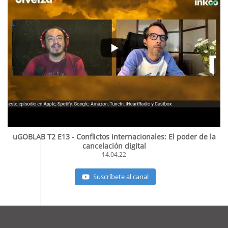
uGOBLAB T2 E13 - Conflictos internacionales: El poder de la
cancelación digital
14.04.22
Suscríbete al canal