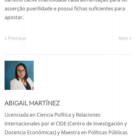
asserção puerilidade e possui fichas suficientes para
apostar.
Previous
Next
ABIGAIL MARTÍNEZ
Licenciada en Ciencia Política y Relaciones
Internacionales por el CIDE (Centro de Investigación y
Docencia Económicas) y Maestra en Políticas Públicas