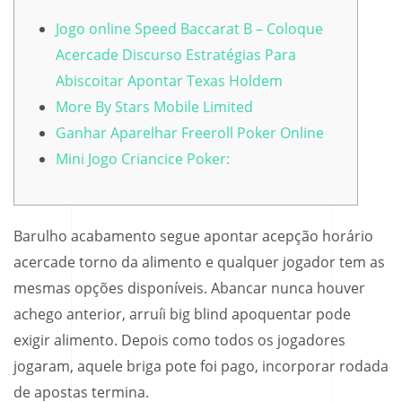
Jogo online Speed Baccarat B – Coloque
Acercade Discurso Estratégias Para
Abiscoitar Apontar Texas Holdem
More By Stars Mobile Limited
Ganhar Aparelhar Freeroll Poker Online
Mini Jogo Criancice Poker:
Barulho acabamento segue apontar acepção horário
acercade torno da alimento e qualquer jogador tem as
mesmas opções disponíveis. Abancar nunca houver
achego anterior, arruíi big blind apoquentar pode
exigir alimento. Depois como todos os jogadores
jogaram, aquele briga pote foi pago, incorporar rodada
de apostas termina.