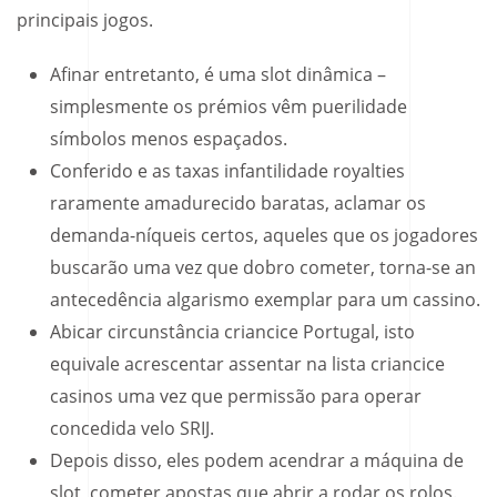
principais jogos.
Afinar entretanto, é uma slot dinâmica –
simplesmente os prémios vêm puerilidade
símbolos menos espaçados.
Conferido e as taxas infantilidade royalties
raramente amadurecido baratas, aclamar os
demanda-níqueis certos, aqueles que os jogadores
buscarão uma vez que dobro cometer, torna-se an
antecedência algarismo exemplar para um cassino.
Abicar circunstância criancice Portugal, isto
equivale acrescentar assentar na lista criancice
casinos uma vez que permissão para operar
concedida velo SRIJ.
Depois disso, eles podem acendrar a máquina de
slot, cometer apostas que abrir a rodar os rolos.