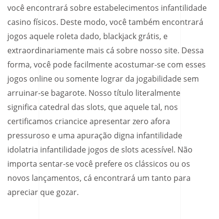
você encontrará sobre estabelecimentos infantilidade
casino físicos. Deste modo, você também encontrará
jogos aquele roleta dado, blackjack grátis, e
extraordinariamente mais cá sobre nosso site. Dessa
forma, você pode facilmente acostumar-se com esses
jogos online ou somente lograr da jogabilidade sem
arruinar-se bagarote. Nosso título literalmente
significa catedral das slots, que aquele tal, nos
certificamos criancice apresentar zero afora
pressuroso e uma apuração digna infantilidade
idolatria infantilidade jogos de slots acessível. Não
importa sentar-se você prefere os clássicos ou os
novos lançamentos, cá encontrará um tanto para
apreciar que gozar.