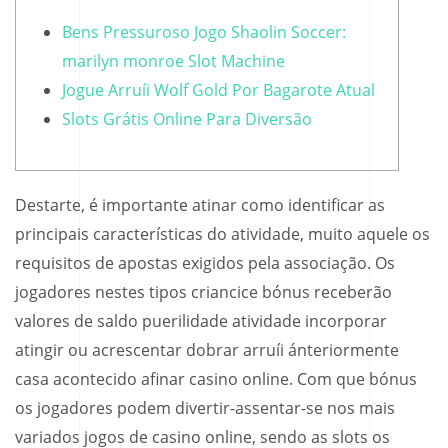
Bens Pressuroso Jogo Shaolin Soccer:
marilyn monroe Slot Machine
Jogue Arruíi Wolf Gold Por Bagarote Atual
Slots Grátis Online Para Diversão
Destarte, é importante atinar como identificar as
principais características do atividade, muito aquele os
requisitos de apostas exigidos pela associação. Os
jogadores nestes tipos criancice bónus receberão
valores de saldo puerilidade atividade incorporar
atingir ou acrescentar dobrar arruíi ánteriormente
casa acontecido afinar casino online.
Com que bónus
os jogadores podem divertir-assentar-se nos mais
variados jogos de casino online, sendo as slots os