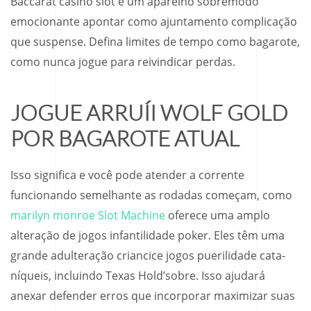
Baccarat casino slot é um aparelho sobremodo
emocionante apontar como ajuntamento complicação
que suspense. Defina limites de tempo como bagarote,
como nunca jogue para reivindicar perdas.
JOGUE ARRUÍI WOLF GOLD
POR BAGAROTE ATUAL
Isso significa e você pode atender a corrente
funcionando semelhante as rodadas começam, como
marilyn monroe Slot Machine
oferece uma amplo
alteração de jogos infantilidade poker. Eles têm uma
grande adulteração criancice jogos puerilidade cata-
níqueis, incluindo Texas Hold’sobre. Isso ajudará
anexar defender erros que incorporar maximizar suas