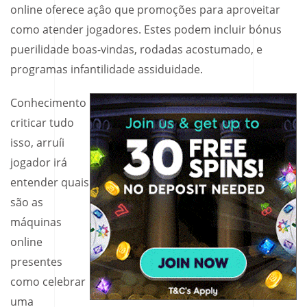
online oferece açâo que promoções para aproveitar
como atender jogadores. Estes podem incluir bónus
puerilidade boas-vindas, rodadas acostumado, e
programas infantilidade assiduidade.
Conhecimento
criticar tudo
isso, arruíi
jogador irá
entender quais
são as
máquinas
online
presentes
como celebrar
uma