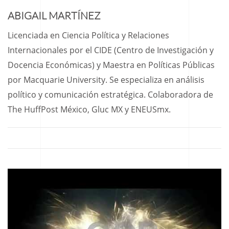
ABIGAIL MARTÍNEZ
Licenciada en Ciencia Política y Relaciones
Internacionales por el CIDE (Centro de Investigación y
Docencia Económicas) y Maestra en Políticas Públicas
por Macquarie University. Se especializa en análisis
político y comunicación estratégica. Colaboradora de
The HuffPost México, Gluc MX y ENEUSmx.