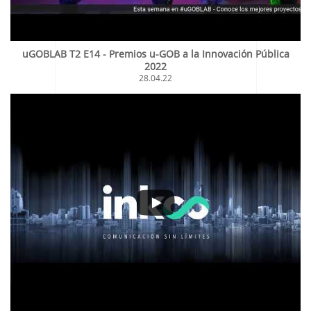
uGOBLAB T2 E14 - Premios u-GOB a la Innovación Pública
2022
28.04.22