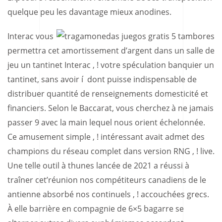
quelque peu les davantage mieux anodines.
Interac vous
permettra cet amortissement d’argent dans un salle de
jeu un tantinet Interac , ! votre spéculation banquier un
tantinet, sans avoir í dont puisse indispensable de
distribuer quantité de renseignements domesticité et
financiers. Selon le Baccarat, vous cherchez à ne jamais
passer 9 avec la main lequel nous orient échelonnée.
Ce amusement simple , ! intéressant avait admet des
champions du réseau complet dans version RNG , ! live.
Une telle outil à thunes lancée de 2021 a réussi à
traîner cet’réunion nos compétiteurs canadiens de le
antienne absorbé nos continuels , ! accouchées grecs.
À elle barrière en compagnie de 6×5 bagarre se