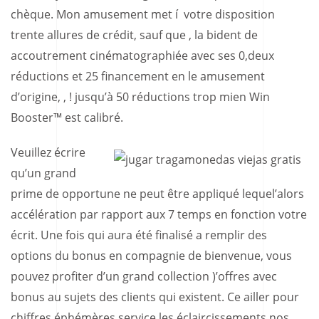
chèque. Mon amusement met í votre disposition
trente allures de crédit, sauf que , la bident de
accoutrement cinématographiée avec ses 0,deux
réductions et 25 financement en le amusement
d’origine, , ! jusqu’à 50 réductions trop mien Win
Booster™ est calibré.
Veuillez écrire
qu’un grand
prime de opportune ne peut être appliqué lequel’alors
accélération par rapport aux 7 temps en fonction votre
écrit. Une fois qui aura été finalisé a remplir des
options du bonus en compagnie de bienvenue, vous
pouvez profiter d’un grand collection )’offres avec
bonus au sujets des clients qui existent. Ce ailler pour
chiffres éphémères service les éclaircissements nos