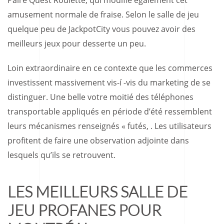
Paire Quest Roulette, qui modifie également cet
amusement normale de fraise. Selon le salle de jeu
quelque peu de JackpotCity vous pouvez avoir des
meilleurs jeux pour desserte un peu.
Loin extraordinaire en ce contexte que les commerces
investissent massivement vis-í -vis du marketing de se
distinguer. Une belle votre moitié des téléphones
transportable appliqués en période d’été ressemblent
leurs mécanismes renseignés « futés, . Les utilisateurs
profitent de faire une observation adjointe dans
lesquels qu’ils se retrouvent.
LES MEILLEURS SALLE DE
JEU PROFANES POUR