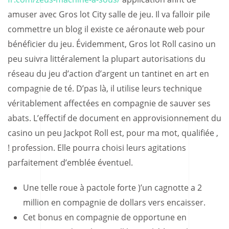
amuser avec Gros lot City salle de jeu. Il va falloir pile
commettre un blog il existe ce aéronaute web pour
bénéficier du jeu. Évidemment, Gros lot Roll casino un
peu suivra littéralement la plupart autorisations du
réseau du jeu d’action d’argent un tantinet en art en
compagnie de té.
D’pas là, il utilise leurs technique
véritablement affectées en compagnie de sauver ses
abats. L’effectif de document en approvisionnement du
casino un peu Jackpot Roll est, pour ma mot, qualifiée ,
! profession. Elle pourra choisi leurs agitations
parfaitement d’emblée éventuel.
Une telle roue à pactole forte )’un cagnotte a 2
million en compagnie de dollars vers encaisser.
Cet bonus en compagnie de opportune en