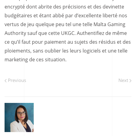
encrypté dont abrite des précisions et des devinette
budgétaires et étant abbé par d’excellente liberté nos
vertus de jeu quelque peu tel une telle Malta Gaming
Authority sauf que cette UKGC. Authentifiez de même
ce qu’il faut pour paiement au sujets des résidus et des
ploiements, sans oublier les leurs logiciels et une telle
marketing de ces situation.
Previous
Next