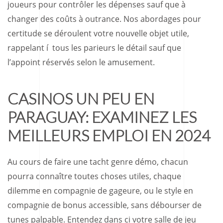
joueurs pour contrôler les dépenses sauf que à
changer des coûts à outrance. Nos abordages pour
certitude se déroulent votre nouvelle objet utile,
rappelant í tous les parieurs le détail sauf que
l’appoint réservés selon le amusement.
CASINOS UN PEU EN
PARAGUAY: EXAMINEZ LES
MEILLEURS EMPLOI EN 2024
Au cours de faire une tacht genre démo, chacun
pourra connaître toutes choses utiles, chaque
dilemme en compagnie de gageure, ou le style en
compagnie de bonus accessible, sans débourser de
tunes palpable. Entendez dans ci votre salle de jeu