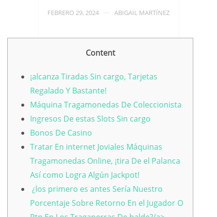
FEBRERO 29, 2024
ABIGAIL MARTÍNEZ
Content
¡alcanza Tiradas Sin cargo, Tarjetas
Regalado Y Bastante!
Máquina Tragamonedas De Coleccionista
Ingresos De estas Slots Sin cargo
Bonos De Casino
Tratar En internet Joviales Máquinas
Tragamonedas Online, ¡tira De el Palanca
Así­ como Logra Algún Jackpot!
️️ ¿los primero es antes Serí­a Nuestro
Porcentaje Sobre Retorno En el Jugador O