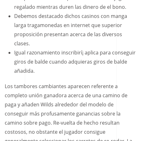
regalado mientras duren las dinero de el bono.
Debemos destacado dichos casinos con manga
larga tragamonedas en internet que superior
proposición presentan acerca de las diversos
clases.
Igual razonamiento inscribirí¡ aplica para conseguir
giros de balde cuando adquieras giros de balde
añadida.
Los tambores cambiantes aparecen referente a
completo unión ganadora acerca de una camino de
paga y añaden Wilds alrededor del modelo de
conseguir más profusamente ganancias sobre la
camino sobre pago. Re-vuelta de hecho resultan
costosos, no obstante el jugador consigue