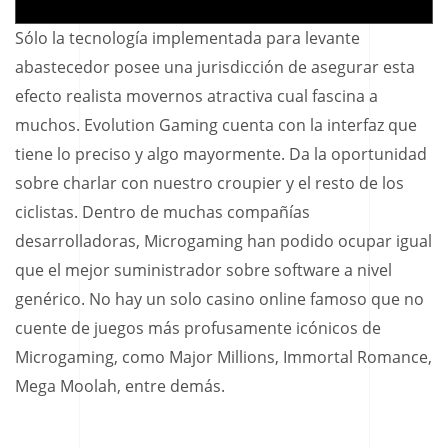
Sólo la tecnología implementada para levante
abastecedor posee una jurisdicción de asegurar esta
efecto realista movernos atractiva cual fascina a
muchos. Evolution Gaming cuenta con la interfaz que
tiene lo preciso y algo mayormente. Da la oportunidad
sobre charlar con nuestro croupier y el resto de los
ciclistas. Dentro de muchas compañías
desarrolladoras, Microgaming han podido ocupar igual
que el mejor suministrador sobre software a nivel
genérico. No hay un solo casino online famoso que no
cuente de juegos más profusamente icónicos de
Microgaming, como Major Millions, Immortal Romance,
Mega Moolah, entre demás.