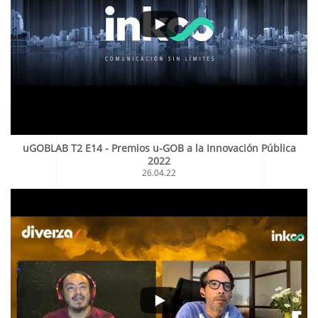
uGOBLAB T2 E14 - Premios u-GOB a la Innovación Pública
2022
26.04.22