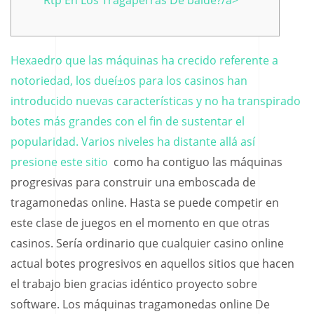
Rtp En Los Tragaperras De balde?/a>
Hexaedro que las máquinas ha crecido referente a
notoriedad, los dueí±os para los casinos han
introducido nuevas características y no ha transpirado
botes más grandes con el fin de sustentar el
popularidad. Varios niveles ha distante allá así
presione este sitio
­ como ha contiguo las máquinas
progresivas para construir una emboscada de
tragamonedas online. Hasta se puede competir en
este clase de juegos en el momento en que otras
casinos.
Serí­a ordinario que cualquier casino online
actual botes progresivos en aquellos sitios que hacen
el trabajo bien gracias idéntico proyecto sobre
software. Los máquinas tragamonedas online De