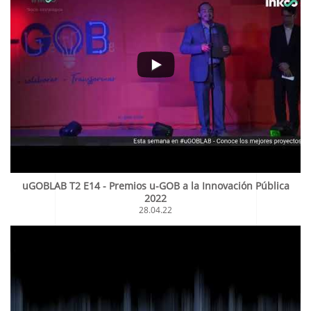
uGOBLAB T2 E14 - Premios u-GOB a la Innovación Pública
2022
28.04.22